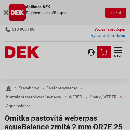
Aplikace DEK
Získat
Půjčovna ve vaší kapse.
510 000 100
Seznam prodejen
Vyberte si prodejnu
MENU
Stavebniny
Fasádní systémy
Kontaktní zateplovací systémy
WEBER
Omítky WEBER
Aqua balance
Omítka pastovitá weberpas
aquaBalance zrnitá 2 mm OR7E 25