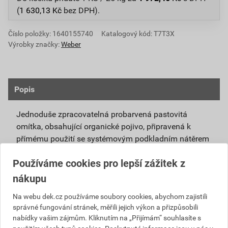
(
1 630,13
Kč
bez DPH).
Číslo položky:
1640155740
Katalogový kód: T7T3X
Výrobky značky:
Weber
Popis
Jednoduše zpracovatelná probarvená pastovitá
omítka, obsahující organické pojivo, připravená k
přímému použití se systémovým podkladním nátěrem
weberpas podklad UNI.
Používáme cookies pro lepší zážitek z
Vlivem ochlazování vnějšího souvrství
nákupu
zateplovacích systémů v nočních hodinách,
dochází ke kondenzaci vody na povrchu, která
Na webu dek.cz používáme soubory cookies, abychom zajistili
správné fungování stránek, měřili jejich výkon a přizpůsobili
vytváří živnou půdu pro růst nevzhledných řas.
nabídky vašim zájmům. Kliknutím na „Přijímám“ souhlasíte s
Povrch omítky weberpas aquaBalance dokáže