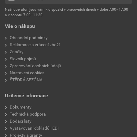
hmotnost
25 kg
Naši operátoři jsou vám k dispozici v pracovních dnech v době 7:00–17:00
Environmentální prohlášení výrobku
a v sobotu 7:00–11:30.
EPD SG Weber Omítky
typ výrobku
omítky
Vše o nákupu
Stáhnout
PDF
Velikost
3,83 MB
faktor difuzního odporu
60–80
Obchodní podmínky
Reklamace a vrácení zboží
Značky
Slovník pojmů
Zpracování osobních údajů
Nastavení cookies
ŠTĚDRÁ SEZÓNA
Užitečné informace
Dokumenty
Technická podpora
Dodací listy
Vystavování dokladů | EDI
Projekty a granty