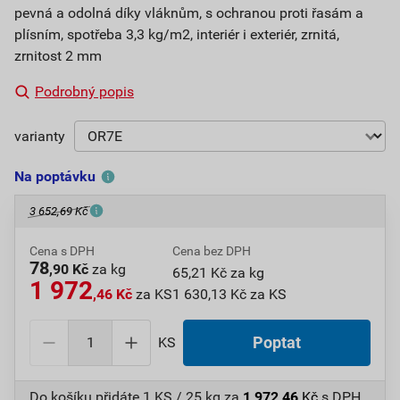
pevná a odolná díky vláknům, s ochranou proti řasám a
plísním, spotřeba 3,3 kg/m2, interiér i exteriér, zrnitá,
zrnitost 2 mm
Podrobný popis
varianty
Na poptávku
3 652,69 Kč
Cena s DPH
Cena bez DPH
78
,90 Kč
za kg
65,21 Kč za kg
1 972
,46 Kč
za KS
1 630,13 Kč za KS
KS
Poptat
Do košíku přidáte
1 KS / 25 kg
za
1 972,46
Kč
s DPH