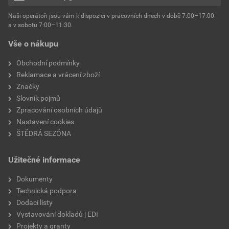
hmotnost
25 kg
Naši operátoři jsou vám k dispozici v pracovních dnech v době 7:00–17:00
Environmentální prohlášení výrobku
a v sobotu 7:00–11:30.
EPD SG Weber Omítky
typ výrobku
omítky
Vše o nákupu
Stáhnout
PDF
Velikost
3,83 MB
faktor difuzního odporu
60–80
Obchodní podmínky
Reklamace a vrácení zboží
Značky
Slovník pojmů
Zpracování osobních údajů
Nastavení cookies
ŠTĚDRÁ SEZÓNA
Užitečné informace
Dokumenty
Technická podpora
Dodací listy
Vystavování dokladů | EDI
Projekty a granty