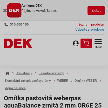
Aplikace DEK
Získat
Půjčovna ve vaší kapse.
510 000 100
Seznam prodejen
Vyberte si prodejnu
MENU
Stavebniny
Fasádní systémy
Kontaktní zateplovací systémy
WEBER
Omítky WEBER
Aqua balance
Omítka pastovitá weberpas
aquaBalance zrnitá 2 mm OR6E 25