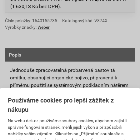
(
1 630,13
Kč
bez DPH).
Číslo položky:
1640155735
Katalogový kód: V874X
Výrobky značky:
Weber
Popis
Jednoduše zpracovatelná probarvená pastovitá
omítka, obsahující organické pojivo, připravená k
přímému použití se systémovým podkladním nátěrem
weberpas podklad UNI.
Používáme cookies pro lepší zážitek z
Vlivem ochlazování vnějšího souvrství
nákupu
zateplovacích systémů v nočních hodinách,
dochází ke kondenzaci vody na povrchu, která
Na webu dek.cz používáme soubory cookies, abychom zajistili
správné fungování stránek, měřili jejich výkon a přizpůsobili
vytváří živnou půdu pro růst nevzhledných řas.
nabídky vašim zájmům. Kliknutím na „Přijímám“ souhlasíte s
Povrch omítky weberpas aquaBalance dokáže