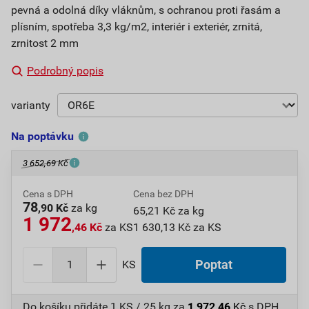
pevná a odolná díky vláknům, s ochranou proti řasám a
plísním, spotřeba 3,3 kg/m2, interiér i exteriér, zrnitá,
zrnitost 2 mm
Podrobný popis
varianty
Na poptávku
3 652,69 Kč
Cena s DPH
Cena bez DPH
78
,90 Kč
za kg
65,21 Kč za kg
1 972
,46 Kč
za KS
1 630,13 Kč za KS
KS
Poptat
Do košíku přidáte
1 KS / 25 kg
za
1 972,46
Kč
s DPH