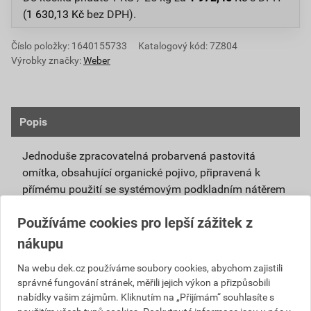
(
1 630,13
Kč
bez DPH).
Číslo položky:
1640155733
Katalogový kód: 7Z804
Výrobky značky:
Weber
Popis
Jednoduše zpracovatelná probarvená pastovitá
omítka, obsahující organické pojivo, připravená k
přímému použití se systémovým podkladním nátěrem
weberpas podklad UNI.
Používáme cookies pro lepší zážitek z
Vlivem ochlazování vnějšího souvrství
nákupu
zateplovacích systémů v nočních hodinách,
dochází ke kondenzaci vody na povrchu, která
Na webu dek.cz používáme soubory cookies, abychom zajistili
správné fungování stránek, měřili jejich výkon a přizpůsobili
vytváří živnou půdu pro růst nevzhledných řas.
nabídky vašim zájmům. Kliknutím na „Přijímám“ souhlasíte s
Povrch omítky weberpas aquaBalance dokáže