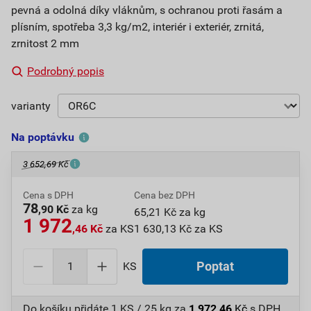
pevná a odolná díky vláknům, s ochranou proti řasám a
plísním, spotřeba 3,3 kg/m2, interiér i exteriér, zrnitá,
zrnitost 2 mm
Podrobný popis
varianty
Na poptávku
3 652,69 Kč
Cena s DPH
Cena bez DPH
78
,90 Kč
za kg
65,21 Kč za kg
1 972
,46 Kč
za KS
1 630,13 Kč za KS
KS
Poptat
Do košíku přidáte
1 KS / 25 kg
za
1 972,46
Kč
s DPH