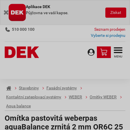
Aplikace DEK
Získat
Půjčovna ve vaší kapse.
510 000 100
Seznam prodejen
Vyberte si prodejnu
MENU
Stavebniny
Fasádní systémy
Kontaktní zateplovací systémy
WEBER
Omítky WEBER
Aqua balance
Omítka pastovitá weberpas
aquaBalance zrnitá 2 mm OR6C 25