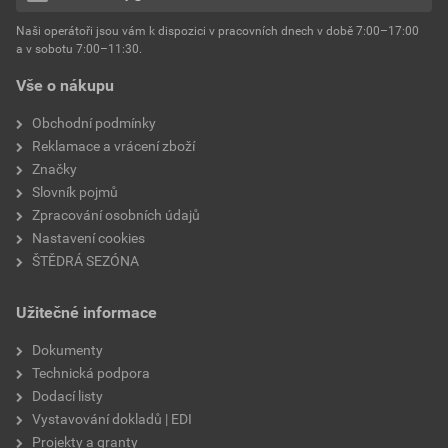
hmotnost
25 kg
Naši operátoři jsou vám k dispozici v pracovních dnech v době 7:00–17:00
Environmentální prohlášení výrobku
a v sobotu 7:00–11:30.
EPD SG Weber Omítky
typ výrobku
omítky
Vše o nákupu
Stáhnout
PDF
Velikost
3,83 MB
faktor difuzního odporu
60–80
Obchodní podmínky
Reklamace a vrácení zboží
Značky
Slovník pojmů
Zpracování osobních údajů
Nastavení cookies
ŠTĚDRÁ SEZÓNA
Užitečné informace
Dokumenty
Technická podpora
Dodací listy
Vystavování dokladů | EDI
Projekty a granty