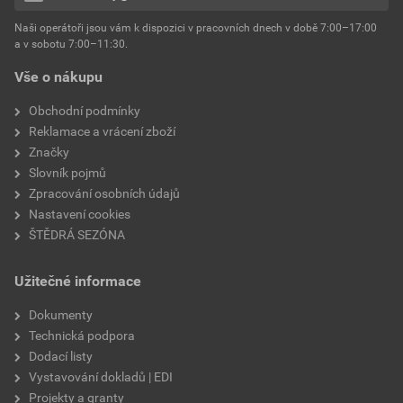
hmotnost
25 kg
Naši operátoři jsou vám k dispozici v pracovních dnech v době 7:00–17:00
Environmentální prohlášení výrobku
a v sobotu 7:00–11:30.
EPD SG Weber Omítky
typ výrobku
omítky
Vše o nákupu
Stáhnout
PDF
Velikost
3,83 MB
faktor difuzního odporu
60–80
Obchodní podmínky
Reklamace a vrácení zboží
Značky
Slovník pojmů
Zpracování osobních údajů
Nastavení cookies
ŠTĚDRÁ SEZÓNA
Užitečné informace
Dokumenty
Technická podpora
Dodací listy
Vystavování dokladů | EDI
Projekty a granty