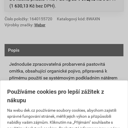
(
1 630,13
Kč
bez DPH).
Číslo položky:
1640155720
Katalogový kód: 8WAXN
Výrobky značky:
Weber
Popis
Jednoduše zpracovatelná probarvená pastovitá
omítka, obsahující organické pojivo, připravená k
přímému použití se systémovým podkladním nátěrem
weberpas podklad UNI.
Používáme cookies pro lepší zážitek z
Vlivem ochlazování vnějšího souvrství
nákupu
zateplovacích systémů v nočních hodinách,
dochází ke kondenzaci vody na povrchu, která
Na webu dek.cz používáme soubory cookies, abychom zajistili
správné fungování stránek, měřili jejich výkon a přizpůsobili
vytváří živnou půdu pro růst nevzhledných řas.
nabídky vašim zájmům. Kliknutím na „Přijímám“ souhlasíte s
Povrch omítky weberpas aquaBalance dokáže