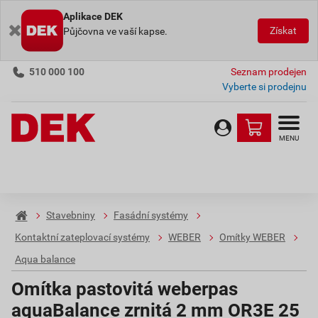
Aplikace DEK
Získat
Půjčovna ve vaší kapse.
510 000 100
Seznam prodejen
Vyberte si prodejnu
MENU
Stavebniny
Fasádní systémy
Kontaktní zateplovací systémy
WEBER
Omítky WEBER
Aqua balance
Omítka pastovitá weberpas
aquaBalance zrnitá 2 mm OR3E 25