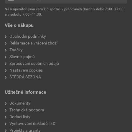
hmotnost
25 kg
Naši operátoři jsou vám k dispozici v pracovních dnech v době 7:00–17:00
Environmentální prohlášení výrobku
a v sobotu 7:00–11:30.
EPD SG Weber Omítky
typ výrobku
omítky
Vše o nákupu
Stáhnout
PDF
Velikost
3,83 MB
faktor difuzního odporu
60–80
Obchodní podmínky
Reklamace a vrácení zboží
Značky
Slovník pojmů
Zpracování osobních údajů
Nastavení cookies
ŠTĚDRÁ SEZÓNA
Užitečné informace
Dokumenty
Technická podpora
Dodací listy
Vystavování dokladů | EDI
Projekty a granty