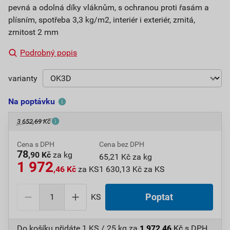
pevná a odolná díky vláknům, s ochranou proti řasám a
plísním, spotřeba 3,3 kg/m2, interiér i exteriér, zrnitá,
zrnitost 2 mm
Podrobný popis
varianty
Na poptávku
3 652,69 Kč
Cena s DPH
Cena bez DPH
78
,90 Kč
za kg
65,21 Kč za kg
1 972
,46 Kč
za KS
1 630,13 Kč za KS
KS
Poptat
Do košíku přidáte
1 KS / 25 kg
za
1 972,46
Kč
s DPH