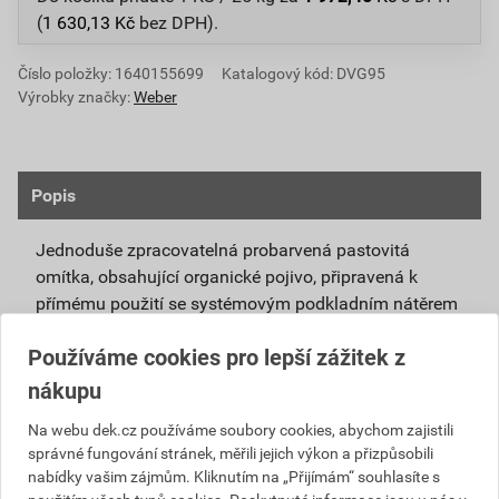
(
1 630,13
Kč
bez DPH).
Číslo položky:
1640155699
Katalogový kód: DVG95
Výrobky značky:
Weber
Popis
Jednoduše zpracovatelná probarvená pastovitá
omítka, obsahující organické pojivo, připravená k
přímému použití se systémovým podkladním nátěrem
weberpas podklad UNI.
Používáme cookies pro lepší zážitek z
Vlivem ochlazování vnějšího souvrství
nákupu
zateplovacích systémů v nočních hodinách,
dochází ke kondenzaci vody na povrchu, která
Na webu dek.cz používáme soubory cookies, abychom zajistili
správné fungování stránek, měřili jejich výkon a přizpůsobili
vytváří živnou půdu pro růst nevzhledných řas.
nabídky vašim zájmům. Kliknutím na „Přijímám“ souhlasíte s
Povrch omítky weberpas aquaBalance dokáže