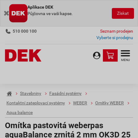
Aplikace DEK
Získat
Půjčovna ve vaší kapse.
510 000 100
Seznam prodejen
Vyberte si prodejnu
MENU
Stavebniny
Fasádní systémy
Kontaktní zateplovací systémy
WEBER
Omítky WEBER
Aqua balance
Omítka pastovitá weberpas
aquaBalance zrnitá 2 mm OK3D 25