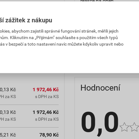
reakce na oheň
teplota zpracování
ší zážitek z nákupu
hmotnost
es, abychom zajistili správné fungování stránek, měřili jejich
mům. Kliknutím na „Přijímám“ souhlasíte s použitím všech typů
občanským zákoníkem č.
typ výrobku
ás v bezpečí a toto nastavení navíc můžete kdykoliv upravit nebo
chranná lhůta.
faktor difuzního odporu
Hodnocení
0,13 Kč
1 972,46 Kč
PH za KS
s DPH za KS
0,0
0,13 Kč
1 972,46 Kč
PH za KS
s DPH za KS
5,21 Kč
78,90 Kč