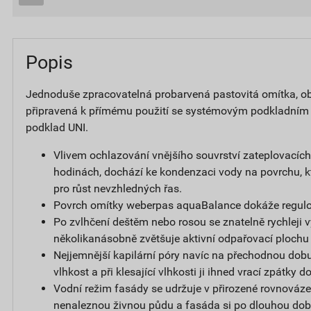
Popis
Jednoduše zpracovatelná probarvená pastovitá omítka, obs
připravená k přímému použití se systémovým podkladním
podklad UNI.
Vlivem ochlazování vnějšího souvrství zateplovacíc
hodinách, dochází ke kondenzaci vody na povrchu, k
pro růst nevzhledných řas.
Povrch omítky weberpas aquaBalance dokáže regulov
Po zvlhčení deštěm nebo rosou se znatelně rychleji v
několikanásobně zvětšuje aktivní odpařovací plochu
Nejjemnější kapilární póry navíc na přechodnou dobu
vlhkost a při klesající vlhkosti ji ihned vrací zpátky 
Vodní režim fasády se udržuje v přirozené rovnováze,
nenaleznou živnou půdu a fasáda si po dlouhou dob