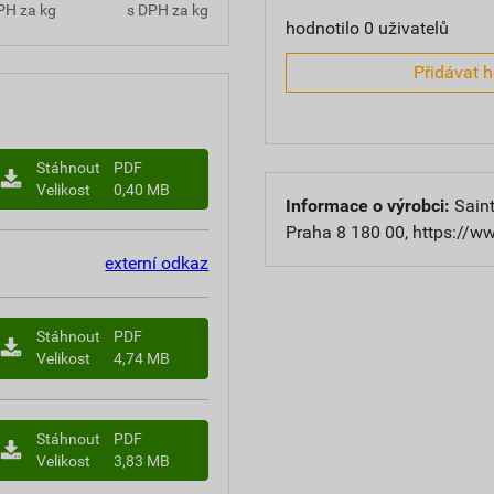
PH za kg
s DPH za kg
hodnotilo 0 uživatelů
Přidávat 
Stáhnout
PDF
Velikost
0,40 MB
Informace o výrobci:
Saint
Praha 8 180 00, https://w
externí odkaz
Stáhnout
PDF
Velikost
4,74 MB
Stáhnout
PDF
Velikost
3,83 MB