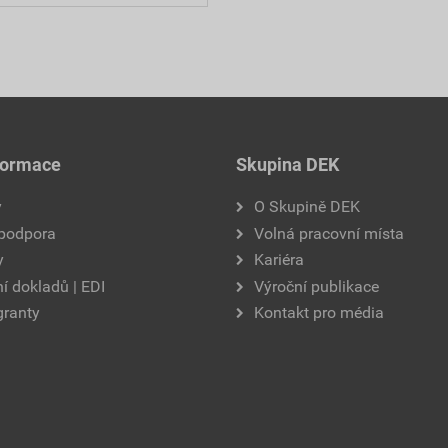
formace
Skupina DEK
y
O Skupině DEK
 podpora
Volná pracovní místa
y
Kariéra
í dokladů | EDI
Výroční publikace
granty
Kontakt pro média