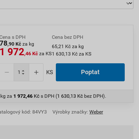
Cena s DPH
Cena bez DPH
78
,90 Kč
za kg
65,21 Kč za kg
1 972
,46 Kč
za KS
1 630,13 Kč za KS
Poptat
KS
 kg
za
1 972,46
Kč
s DPH (
1 630,13
Kč
bez DPH).
atalogový kód: 84VY3
Výrobky značky:
Weber