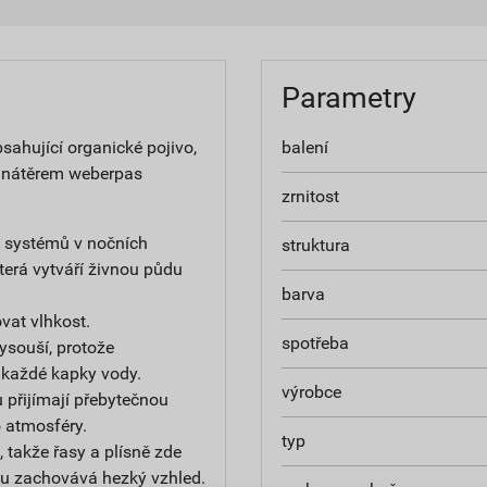
Parametry
ahující organické pojivo,
balení
 nátěrem weberpas
zrnitost
h systémů v nočních
struktura
terá vytváří živnou půdu
barva
at vlhkost.
spotřeba
ysouší, protože
 každé kapky vody.
výrobce
 přijímají přebytečnou
do atmosféry.
typ
 takže řasy a plísně zde
u zachovává hezký vzhled.