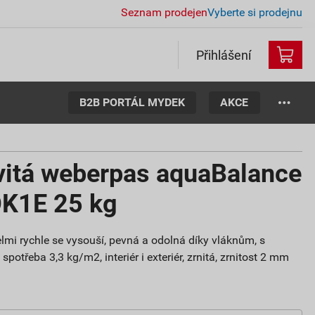
Seznam prodejen
Vyberte si prodejnu
Přihlášení
B2B PORTÁL MYDEK
AKCE
vitá weberpas aquaBalance
OK1E 25 kg
lmi rychle se vysouší, pevná a odolná díky vláknům, s
potřeba 3,3 kg/m2, interiér i exteriér, zrnitá, zrnitost 2 mm