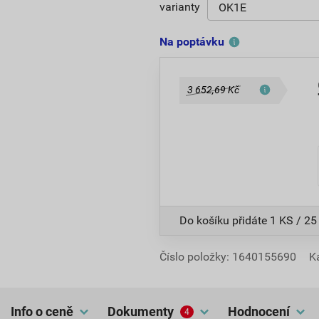
varianty
Na poptávku
3 652,69 Kč
Do košíku přidáte
1 KS / 25
Číslo položky:
1640155690
K
Info o ceně
dokumenty
hodnocení
4