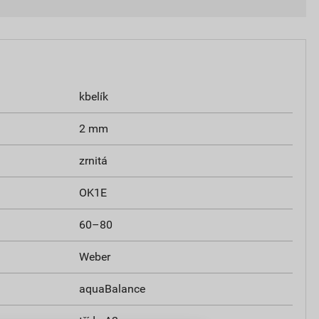
kbelík
2 mm
zrnitá
OK1E
60–80
Weber
aquaBalance