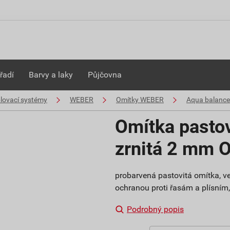
řadí
Barvy a laky
Půjčovna
plovací systémy
WEBER
Omítky WEBER
Aqua balance
Omítka pasto
zrnitá 2 mm 
probarvená pastovitá omítka, ve
ochranou proti řasám a plísním, s
Podrobný popis