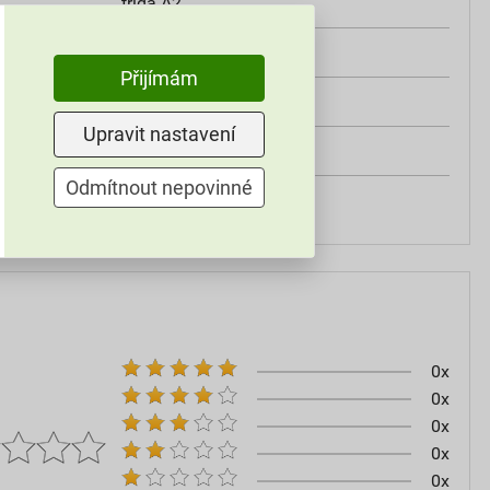
třída A2
od +5°C do +25°C
Přijímám
25 kg
Upravit nastavení
omítky
Odmítnout nepovinné
60–80
0x
0x
0x
0x
0x