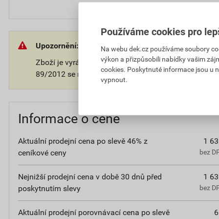
Používáme cookies pro lep
Upozornění:
Na webu dek.cz používáme soubory cooki
výkon a přizpůsobili nabídky vašim záj
Zboží je vyráběno na přání zákazníka. V souladu s 
cookies. Poskytnuté informace jsou u n
89/2012 se na takové zboží nevztahuje 14-ti denní o
vypnout.
Informace o ceně
Aktuální prodejní cena po slevě 46% z
1 63
ceníkové ceny
bez D
Nejnižší prodejní cena v době 30 dnů před
1 63
poskytnutím slevy
bez D
Aktuální prodejní porovnávací cena po slevě
6