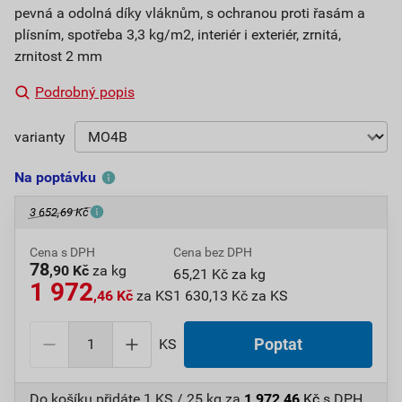
pevná a odolná díky vláknům, s ochranou proti řasám a
plísním, spotřeba 3,3 kg/m2, interiér i exteriér, zrnitá,
zrnitost 2 mm
Podrobný popis
varianty
Na poptávku
3 652,69 Kč
Cena s DPH
Cena bez DPH
78
,90 Kč
za kg
65,21 Kč za kg
1 972
,46 Kč
za KS
1 630,13 Kč za KS
KS
Poptat
Do košíku přidáte
1 KS / 25 kg
za
1 972,46
Kč
s DPH