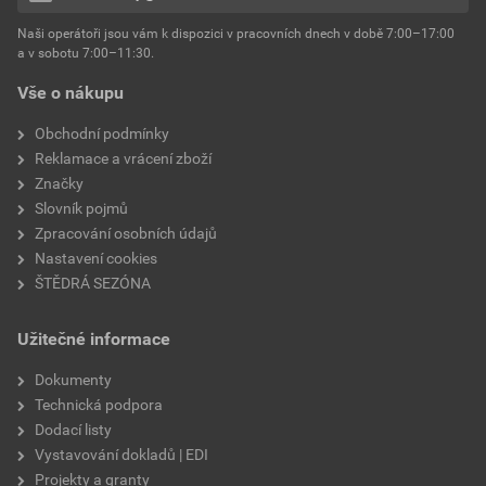
hmotnost
25 kg
Naši operátoři jsou vám k dispozici v pracovních dnech v době 7:00–17:00
Environmentální prohlášení výrobku
a v sobotu 7:00–11:30.
EPD SG Weber Omítky
typ výrobku
omítky
Vše o nákupu
Stáhnout
PDF
Velikost
3,83 MB
faktor difuzního odporu
60–80
Obchodní podmínky
Reklamace a vrácení zboží
Značky
Slovník pojmů
Zpracování osobních údajů
Nastavení cookies
ŠTĚDRÁ SEZÓNA
Užitečné informace
Dokumenty
Technická podpora
Dodací listy
Vystavování dokladů | EDI
Projekty a granty