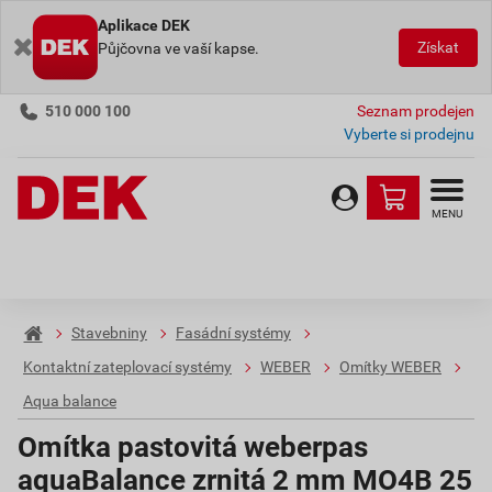
Aplikace DEK
Získat
Půjčovna ve vaší kapse.
510 000 100
Seznam prodejen
Vyberte si prodejnu
MENU
Stavebniny
Fasádní systémy
Kontaktní zateplovací systémy
WEBER
Omítky WEBER
Aqua balance
Omítka pastovitá weberpas
aquaBalance zrnitá 2 mm MO4B 25