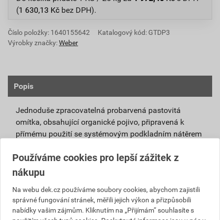
(
1 630,13
Kč
bez DPH).
Číslo položky:
1640155642
Katalogový kód: GTDP3
Výrobky značky:
Weber
Popis
Jednoduše zpracovatelná probarvená pastovitá
omítka, obsahující organické pojivo, připravená k
přímému použití se systémovým podkladním nátěrem
weberpas podklad UNI.
Používáme cookies pro lepší zážitek z
Vlivem ochlazování vnějšího souvrství
nákupu
zateplovacích systémů v nočních hodinách,
dochází ke kondenzaci vody na povrchu, která
Na webu dek.cz používáme soubory cookies, abychom zajistili
správné fungování stránek, měřili jejich výkon a přizpůsobili
vytváří živnou půdu pro růst nevzhledných řas.
nabídky vašim zájmům. Kliknutím na „Přijímám“ souhlasíte s
Povrch omítky weberpas aquaBalance dokáže