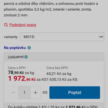
pevná a odolná díky vláknům, s ochranou proti řasám a
plísním, spotřeba 3,3 kg/m2, interiér i exteriér, zrnitá,
zrnitost 2 mm
Podrobný popis
varianty
Na poptávku
3 652,69 Kč
Cena s DPH
Cena bez DPH
78
,90 Kč
za kg
65,21 Kč za kg
1 972
,46 Kč
za KS
1 630,13 Kč za KS
KS
Poptat
Do košíku přidáte
1 KS / 25 kg
za
1 972,46
Kč
s DPH