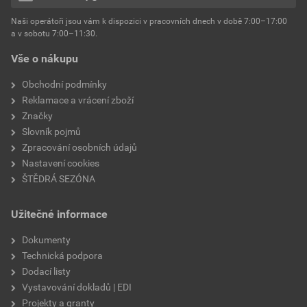
hmotnost
25 kg
Naši operátoři jsou vám k dispozici v pracovních dnech v době 7:00–17:00
Environmentální prohlášení výrobku
a v sobotu 7:00–11:30.
EPD SG Weber Omítky
typ výrobku
omítky
Vše o nákupu
Stáhnout
PDF
Velikost
3,83 MB
faktor difuzního odporu
60–80
Obchodní podmínky
Reklamace a vrácení zboží
Značky
Slovník pojmů
Zpracování osobních údajů
Nastavení cookies
ŠTĚDRÁ SEZÓNA
Užitečné informace
Dokumenty
Technická podpora
Dodací listy
Vystavování dokladů | EDI
Projekty a granty