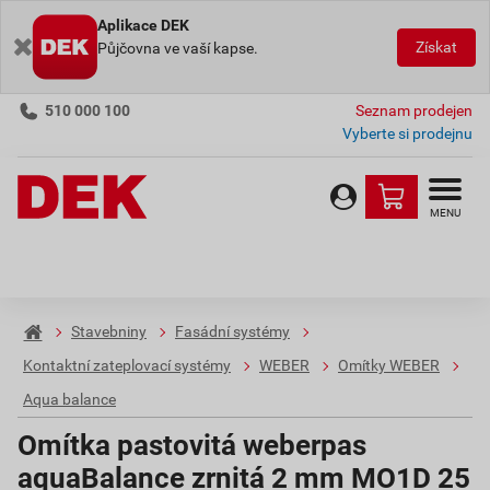
Aplikace DEK
Získat
Půjčovna ve vaší kapse.
510 000 100
Seznam prodejen
Vyberte si prodejnu
MENU
Stavebniny
Fasádní systémy
Kontaktní zateplovací systémy
WEBER
Omítky WEBER
Aqua balance
Omítka pastovitá weberpas
aquaBalance zrnitá 2 mm MO1D 25