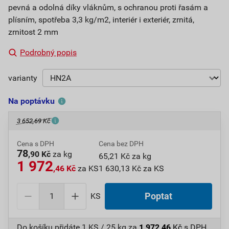
pevná a odolná díky vláknům, s ochranou proti řasám a
plísním, spotřeba 3,3 kg/m2, interiér i exteriér, zrnitá,
zrnitost 2 mm
Podrobný popis
varianty
Na poptávku
3 652,69 Kč
Cena s DPH
Cena bez DPH
78
,90 Kč
za kg
65,21 Kč za kg
1 972
,46 Kč
za KS
1 630,13 Kč za KS
KS
Poptat
Do košíku přidáte
1 KS / 25 kg
za
1 972,46
Kč
s DPH