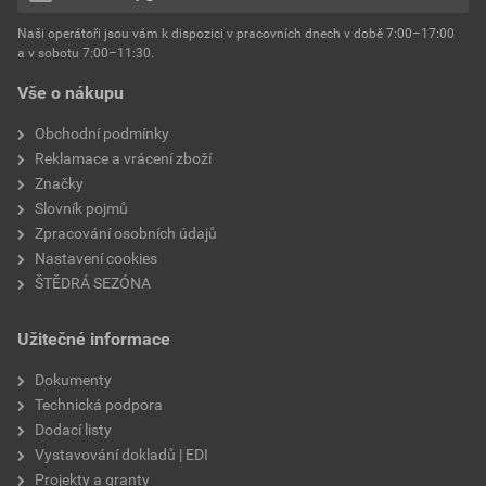
hmotnost
25 kg
Naši operátoři jsou vám k dispozici v pracovních dnech v době 7:00–17:00
Environmentální prohlášení výrobku
a v sobotu 7:00–11:30.
EPD SG Weber Omítky
typ výrobku
omítky
Vše o nákupu
Stáhnout
PDF
Velikost
3,83 MB
faktor difuzního odporu
60–80
Obchodní podmínky
Reklamace a vrácení zboží
Značky
Slovník pojmů
Zpracování osobních údajů
Nastavení cookies
ŠTĚDRÁ SEZÓNA
Užitečné informace
Dokumenty
Technická podpora
Dodací listy
Vystavování dokladů | EDI
Projekty a granty