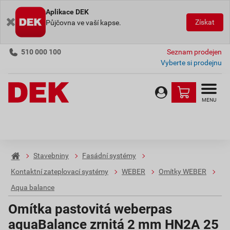
Aplikace DEK
Získat
Půjčovna ve vaší kapse.
510 000 100
Seznam prodejen
Vyberte si prodejnu
MENU
Stavebniny
Fasádní systémy
Kontaktní zateplovací systémy
WEBER
Omítky WEBER
Aqua balance
Omítka pastovitá weberpas
aquaBalance zrnitá 2 mm HN2A 25