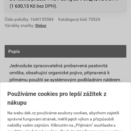
(
1 630,13
Kč
bez DPH).
Číslo položky:
1640155584
Katalogový kód: 7S52A
Výrobky značky:
Weber
Popis
Jednoduše zpracovatelná probarvená pastovitá
omítka, obsahující organické pojivo, připravená k
přímému použití se systémovým podkladním nátěrem
weberpas podklad UNI.
Používáme cookies pro lepší zážitek z
Vlivem ochlazování vnějšího souvrství
nákupu
zateplovacích systémů v nočních hodinách,
dochází ke kondenzaci vody na povrchu, která
Na webu dek.cz používáme soubory cookies, abychom zajistili
správné fungování stránek, měřili jejich výkon a přizpůsobili
vytváří živnou půdu pro růst nevzhledných řas.
nabídky vašim zájmům. Kliknutím na „Přijímám“ souhlasíte s
Povrch omítky weberpas aquaBalance dokáže