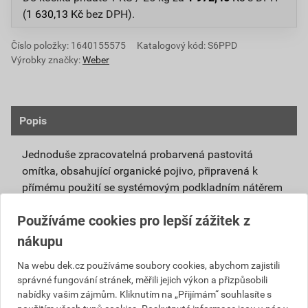
(
1 630,13
Kč
bez DPH).
Číslo položky:
1640155575
Katalogový kód: S6PPD
Výrobky značky:
Weber
Popis
Jednoduše zpracovatelná probarvená pastovitá
omítka, obsahující organické pojivo, připravená k
přímému použití se systémovým podkladním nátěrem
weberpas podklad UNI.
Používáme cookies pro lepší zážitek z
Vlivem ochlazování vnějšího souvrství
nákupu
zateplovacích systémů v nočních hodinách,
dochází ke kondenzaci vody na povrchu, která
Na webu dek.cz používáme soubory cookies, abychom zajistili
správné fungování stránek, měřili jejich výkon a přizpůsobili
vytváří živnou půdu pro růst nevzhledných řas.
nabídky vašim zájmům. Kliknutím na „Přijímám“ souhlasíte s
Povrch omítky weberpas aquaBalance dokáže