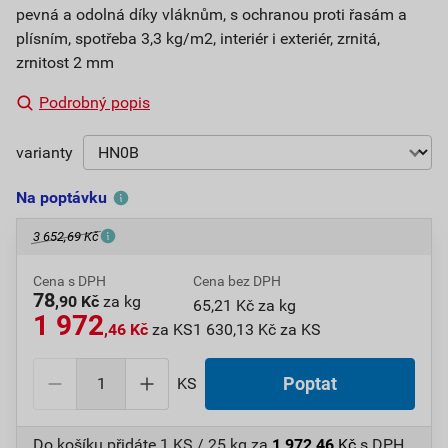
pevná a odolná díky vláknům, s ochranou proti řasám a
plísním, spotřeba 3,3 kg/m2, interiér i exteriér, zrnitá,
zrnitost 2 mm
Podrobný popis
varianty
Na poptávku
3 652,69 Kč
Cena s DPH
Cena bez DPH
78
,90 Kč
za kg
65,21 Kč za kg
1 972
,46 Kč
za KS
1 630,13 Kč za KS
KS
Poptat
Do košíku přidáte
1 KS / 25 kg
za
1 972,46
Kč
s DPH