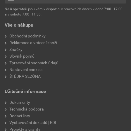
hmotnost
25 kg
Naši operátoři jsou vám k dispozici v pracovních dnech v době 7:00–17:00
Environmentální prohlášení výrobku
a v sobotu 7:00–11:30.
EPD SG Weber Omítky
typ výrobku
omítky
Vše o nákupu
Stáhnout
PDF
Velikost
3,83 MB
faktor difuzního odporu
60–80
Obchodní podmínky
Reklamace a vrácení zboží
Značky
Slovník pojmů
Zpracování osobních údajů
Nastavení cookies
ŠTĚDRÁ SEZÓNA
Užitečné informace
Dokumenty
Technická podpora
Dodací listy
Vystavování dokladů | EDI
Projekty a granty