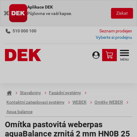
Aplikace DEK
Získat
Půjčovna ve vaší kapse.
510 000 100
Seznam prodejen
Vyberte si prodejnu
MENU
Stavebniny
Fasádní systémy
Kontaktní zateplovací systémy
WEBER
Omítky WEBER
Aqua balance
Omítka pastovitá weberpas
aquaBalance zrnitá 2 mm HN0B 25