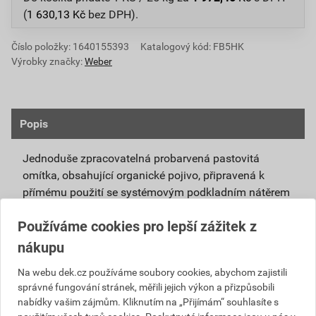
(
1 630,13
Kč
bez DPH).
Číslo položky:
1640155393
Katalogový kód: FB5HK
Výrobky značky:
Weber
Popis
Jednoduše zpracovatelná probarvená pastovitá
omítka, obsahující organické pojivo, připravená k
přímému použití se systémovým podkladním nátěrem
weberpas podklad UNI.
Používáme cookies pro lepší zážitek z
Vlivem ochlazování vnějšího souvrství
nákupu
zateplovacích systémů v nočních hodinách,
dochází ke kondenzaci vody na povrchu, která
Na webu dek.cz používáme soubory cookies, abychom zajistili
správné fungování stránek, měřili jejich výkon a přizpůsobili
vytváří živnou půdu pro růst nevzhledných řas.
nabídky vašim zájmům. Kliknutím na „Přijímám“ souhlasíte s
Povrch omítky weberpas aquaBalance dokáže