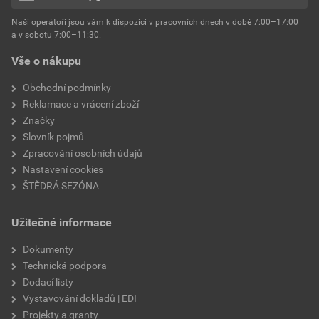
hmotnost
25 kg
Naši operátoři jsou vám k dispozici v pracovních dnech v době 7:00–17:00
Environmentální prohlášení výrobku
a v sobotu 7:00–11:30.
EPD SG Weber Omítky
typ výrobku
omítky
Vše o nákupu
Stáhnout
PDF
Velikost
3,83 MB
faktor difuzního odporu
60–80
Obchodní podmínky
Reklamace a vrácení zboží
Značky
Slovník pojmů
Zpracování osobních údajů
Nastavení cookies
ŠTĚDRÁ SEZÓNA
Užitečné informace
Dokumenty
Technická podpora
Dodací listy
Vystavování dokladů | EDI
Projekty a granty