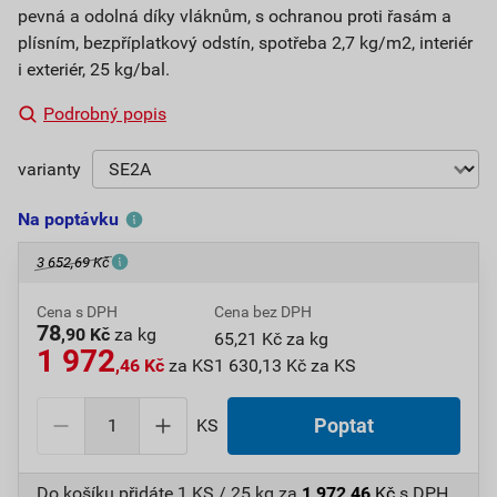
pevná a odolná díky vláknům, s ochranou proti řasám a
plísním, bezpříplatkový odstín, spotřeba 2,7 kg/m2, interiér
i exteriér, 25 kg/bal.
Podrobný popis
varianty
Na poptávku
3 652,69 Kč
Cena s DPH
Cena bez DPH
78
,90 Kč
za kg
65,21 Kč za kg
1 972
,46 Kč
za KS
1 630,13 Kč za KS
KS
Poptat
Do košíku přidáte
1 KS / 25 kg
za
1 972,46
Kč
s DPH