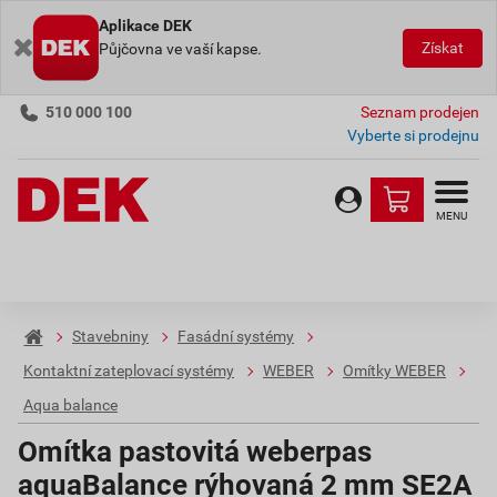
Aplikace DEK
Získat
Půjčovna ve vaší kapse.
510 000 100
Seznam prodejen
Vyberte si prodejnu
MENU
Stavebniny
Fasádní systémy
Kontaktní zateplovací systémy
WEBER
Omítky WEBER
Aqua balance
Omítka pastovitá weberpas
aquaBalance rýhovaná 2 mm SE2A