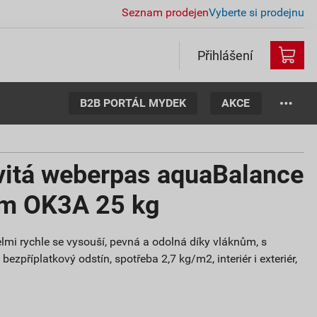
Seznam prodejen
Vyberte si prodejnu
Přihlášení
B2B PORTÁL MYDEK
AKCE
vitá weberpas aquaBalance
mm OK3A 25 kg
lmi rychle se vysouší, pevná a odolná díky vláknům, s
ezpříplatkový odstín, spotřeba 2,7 kg/m2, interiér i exteriér,