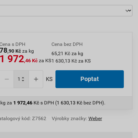
Cena s DPH
Cena bez DPH
78
,90 Kč
za kg
65,21 Kč za kg
1 972
,46 Kč
za KS
1 630,13 Kč za KS
Poptat
KS
 kg
za
1 972,46
Kč
s DPH (
1 630,13
Kč
bez DPH).
atalogový kód: Z7562
Výrobky značky:
Weber