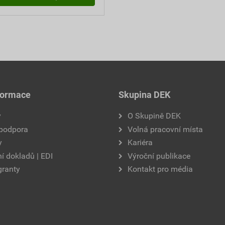
formace
Skupina DEK
y
O Skupině DEK
 podpora
Volná pracovní místa
y
Kariéra
í dokladů | EDI
Výroční publikace
granty
Kontakt pro média