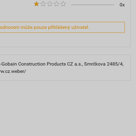
0x
hodnocení může pouze přihlášený uživatel.
-Gobain Construction Products CZ a.s., Smrčkova 2485/4,
ww.cz.weber/