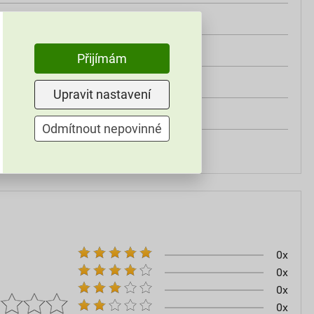
třída A2
od +5°C do +25°C
Přijímám
25 kg
Upravit nastavení
omítky
Odmítnout nepovinné
60–80
0x
0x
0x
0x