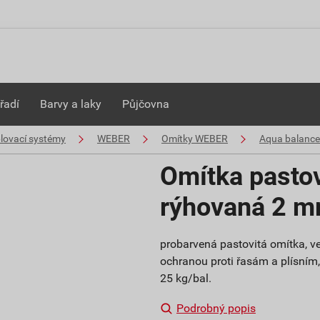
řadí
Barvy a laky
Půjčovna
plovací systémy
WEBER
Omítky WEBER
Aqua balance
Omítka pasto
rýhovaná 2 
probarvená pastovitá omítka, ve
ochranou proti řasám a plísním, b
25 kg/bal.
Podrobný popis