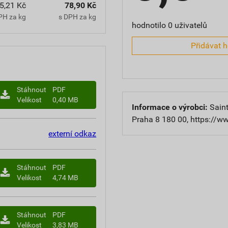
5,21 Kč
78,90 Kč
PH za kg
s DPH za kg
hodnotilo 0 uživatelů
Přidávat 
Stáhnout
PDF
Velikost
0,40 MB
Informace o výrobci:
Saint
Praha 8 180 00, https://w
externí odkaz
Stáhnout
PDF
Velikost
4,74 MB
Stáhnout
PDF
Velikost
3,83 MB