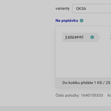
varianty
Na poptávku
3 652,69 Kč
Do košíku přidáte
1 KS / 25
Číslo položky:
1640155333
K