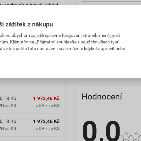
u zachovává hezký vzhled.
reakce na oheň
teplota zpracování
ší zážitek z nákupu
es, abychom zajistili správné fungování stránek, měřili jejich
hmotnost
mům. Kliknutím na „Přijímám“ souhlasíte s použitím všech typů
občanským zákoníkem č.
ás v bezpečí a toto nastavení navíc můžete kdykoliv upravit nebo
typ výrobku
chranná lhůta.
faktor difuzního odporu
Hodnocení
0,13 Kč
1 972,46 Kč
PH za KS
s DPH za KS
0,0
0,13 Kč
1 972,46 Kč
PH za KS
s DPH za KS