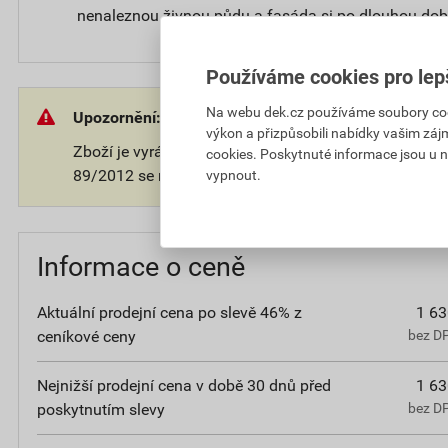
nenaleznou živnou půdu a fasáda si po dlouhou dob
Používáme cookies pro lep
Na webu dek.cz používáme soubory cooki
Upozornění:
výkon a přizpůsobili nabídky vašim záj
Zboží je vyráběno na přání zákazníka. V souladu s 
cookies. Poskytnuté informace jsou u n
89/2012 se na takové zboží nevztahuje 14-ti denní o
vypnout.
Informace o ceně
Aktuální prodejní cena po slevě 46% z
1 63
ceníkové ceny
bez D
Nejnižší prodejní cena v době 30 dnů před
1 63
poskytnutím slevy
bez D