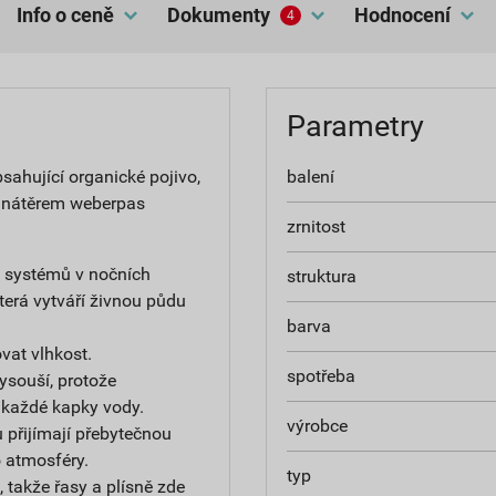
Info o ceně
dokumenty
hodnocení
4
Parametry
ahující organické pojivo,
balení
 nátěrem weberpas
zrnitost
h systémů v nočních
struktura
terá vytváří živnou půdu
barva
at vlhkost.
spotřeba
ysouší, protože
 každé kapky vody.
výrobce
 přijímají přebytečnou
do atmosféry.
typ
 takže řasy a plísně zde