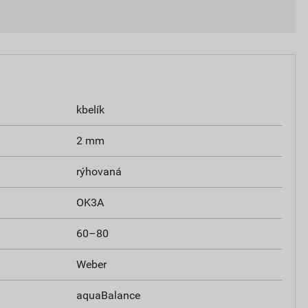
kbelík
2 mm
rýhovaná
OK3A
60–80
Weber
aquaBalance