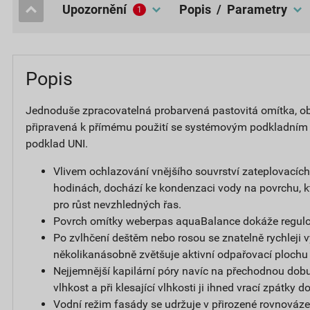
upozornění
popis / Parametry
1
Popis
Jednoduše zpracovatelná probarvená pastovitá omítka, obs
připravená k přímému použití se systémovým podkladním
podklad UNI.
Vlivem ochlazování vnějšího souvrství zateplovacíc
hodinách, dochází ke kondenzaci vody na povrchu, k
pro růst nevzhledných řas.
Povrch omítky weberpas aquaBalance dokáže regulov
Po zvlhčení deštěm nebo rosou se znatelně rychleji v
několikanásobně zvětšuje aktivní odpařovací plochu
Nejjemnější kapilární póry navíc na přechodnou dobu
vlhkost a při klesající vlhkosti ji ihned vrací zpátky 
Vodní režim fasády se udržuje v přirozené rovnováze,