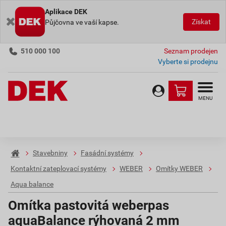
Aplikace DEK
Získat
Půjčovna ve vaší kapse.
510 000 100
Seznam prodejen
Vyberte si prodejnu
MENU
Stavebniny
Fasádní systémy
Kontaktní zateplovací systémy
WEBER
Omítky WEBER
Aqua balance
Omítka pastovitá weberpas
aquaBalance rýhovaná 2 mm