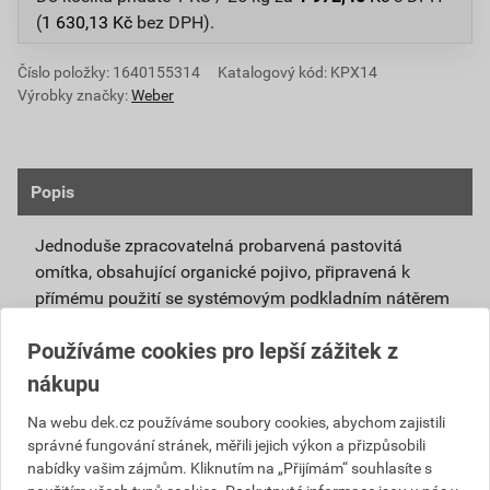
(
1 630,13
Kč
bez DPH).
Číslo položky:
1640155314
Katalogový kód: KPX14
Výrobky značky:
Weber
Popis
Jednoduše zpracovatelná probarvená pastovitá
omítka, obsahující organické pojivo, připravená k
přímému použití se systémovým podkladním nátěrem
weberpas podklad UNI.
Používáme cookies pro lepší zážitek z
Vlivem ochlazování vnějšího souvrství
nákupu
zateplovacích systémů v nočních hodinách,
dochází ke kondenzaci vody na povrchu, která
Na webu dek.cz používáme soubory cookies, abychom zajistili
správné fungování stránek, měřili jejich výkon a přizpůsobili
vytváří živnou půdu pro růst nevzhledných řas.
nabídky vašim zájmům. Kliknutím na „Přijímám“ souhlasíte s
Povrch omítky weberpas aquaBalance dokáže