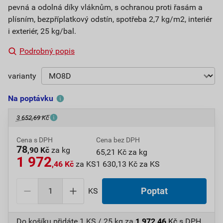
pevná a odolná díky vláknům, s ochranou proti řasám a
plísním, bezpříplatkový odstín, spotřeba 2,7 kg/m2, interiér
i exteriér, 25 kg/bal.
Podrobný popis
varianty
Na poptávku
3 652,69 Kč
Cena s DPH
Cena bez DPH
78
,90 Kč
za kg
65,21 Kč za kg
1 972
,46 Kč
za KS
1 630,13 Kč za KS
KS
Poptat
Do košíku přidáte
1 KS / 25 kg
za
1 972,46
Kč
s DPH