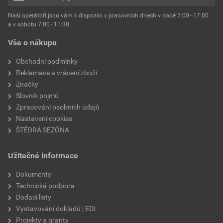
hmotnost
25 kg
Naši operátoři jsou vám k dispozici v pracovních dnech v době 7:00–17:00
Environmentální prohlášení výrobku
a v sobotu 7:00–11:30.
EPD SG Weber Omítky
typ výrobku
omítky
Vše o nákupu
Stáhnout
PDF
Velikost
3,83 MB
faktor difuzního odporu
60–80
Obchodní podmínky
Reklamace a vrácení zboží
Značky
Slovník pojmů
Zpracování osobních údajů
Nastavení cookies
ŠTĚDRÁ SEZÓNA
Užitečné informace
Dokumenty
Technická podpora
Dodací listy
Vystavování dokladů | EDI
Projekty a granty