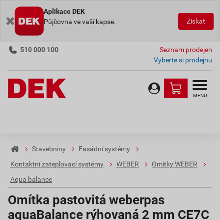
Aplikace DEK
Získat
Půjčovna ve vaší kapse.
510 000 100
Seznam prodejen
Vyberte si prodejnu
MENU
Stavebniny
Fasádní systémy
Kontaktní zateplovací systémy
WEBER
Omítky WEBER
Aqua balance
Omítka pastovitá weberpas
aquaBalance rýhovaná 2 mm CE7C