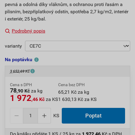
pevná a odolná díky vláknům, s ochranou proti řasám a
plísním, bezpříplatkový odstín, spotřeba 2,7 kg/m2, interiér
i exteriér, 25 kg/bal.
Podrobný popis
varianty
Na poptávku
3 652,69 Kč
Cena s DPH
Cena bez DPH
78
,90 Kč
za kg
65,21 Kč za kg
1 972
,46 Kč
za KS
1 630,13 Kč za KS
KS
Poptat
Do košíku přidáte
1 KS / 25 kg
za
1 972,46
Kč
s DPH