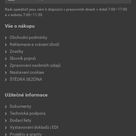
hmotnost
25 kg
Naši operátoři jsou vám k dispozici v pracovních dnech v době 7:00–17:00
Environmentální prohlášení výrobku
a v sobotu 7:00–11:30.
EPD SG Weber Omítky
typ výrobku
omítky
Vše o nákupu
Stáhnout
PDF
Velikost
3,83 MB
faktor difuzního odporu
60–80
Obchodní podmínky
Reklamace a vrácení zboží
Značky
Slovník pojmů
Zpracování osobních údajů
Nastavení cookies
ŠTĚDRÁ SEZÓNA
Užitečné informace
Dokumenty
Technická podpora
Dodací listy
Vystavování dokladů | EDI
Projekty a granty