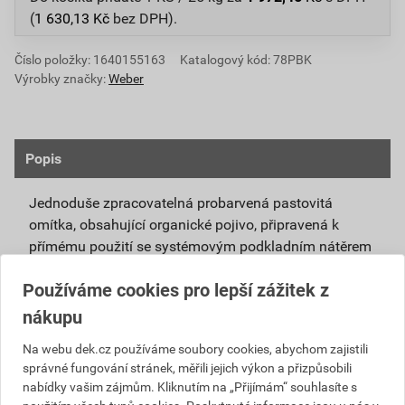
(
1 630,13
Kč
bez DPH).
Číslo položky:
1640155163
Katalogový kód: 78PBK
Výrobky značky:
Weber
Popis
Jednoduše zpracovatelná probarvená pastovitá
omítka, obsahující organické pojivo, připravená k
přímému použití se systémovým podkladním nátěrem
weberpas podklad UNI.
Používáme cookies pro lepší zážitek z
Vlivem ochlazování vnějšího souvrství
nákupu
zateplovacích systémů v nočních hodinách,
dochází ke kondenzaci vody na povrchu, která
Na webu dek.cz používáme soubory cookies, abychom zajistili
správné fungování stránek, měřili jejich výkon a přizpůsobili
vytváří živnou půdu pro růst nevzhledných řas.
nabídky vašim zájmům. Kliknutím na „Přijímám“ souhlasíte s
Povrch omítky weberpas aquaBalance dokáže