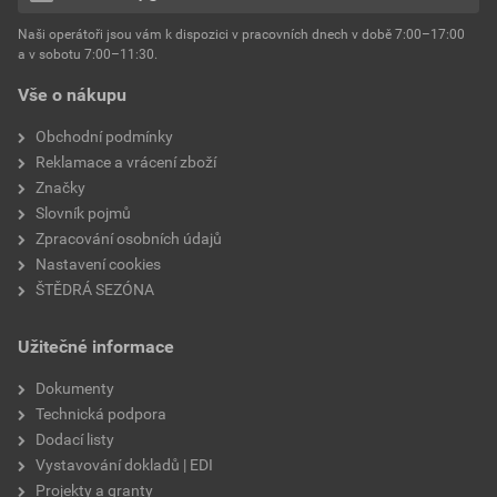
hmotnost
25 kg
Naši operátoři jsou vám k dispozici v pracovních dnech v době 7:00–17:00
Environmentální prohlášení výrobku
a v sobotu 7:00–11:30.
EPD SG Weber Omítky
typ výrobku
omítky
Vše o nákupu
Stáhnout
PDF
Velikost
3,83 MB
faktor difuzního odporu
60–80
Obchodní podmínky
Reklamace a vrácení zboží
Značky
Slovník pojmů
Zpracování osobních údajů
Nastavení cookies
ŠTĚDRÁ SEZÓNA
Užitečné informace
Dokumenty
Technická podpora
Dodací listy
Vystavování dokladů | EDI
Projekty a granty