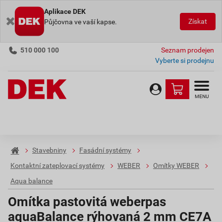
Aplikace DEK
Získat
Půjčovna ve vaší kapse.
510 000 100
Seznam prodejen
Vyberte si prodejnu
MENU
Stavebniny
Fasádní systémy
Kontaktní zateplovací systémy
WEBER
Omítky WEBER
Aqua balance
Omítka pastovitá weberpas
aquaBalance rýhovaná 2 mm CE7A