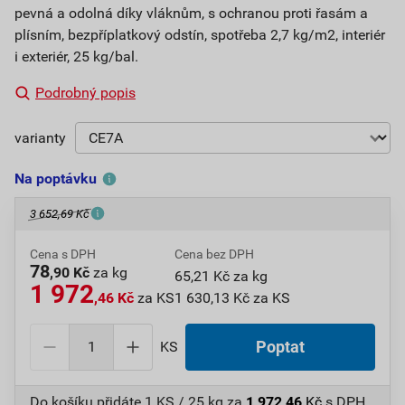
pevná a odolná díky vláknům, s ochranou proti řasám a
plísním, bezpříplatkový odstín, spotřeba 2,7 kg/m2, interiér
i exteriér, 25 kg/bal.
Podrobný popis
varianty
Na poptávku
3 652,69 Kč
Cena s DPH
Cena bez DPH
78
,90 Kč
za kg
65,21 Kč za kg
1 972
,46 Kč
za KS
1 630,13 Kč za KS
KS
Poptat
Do košíku přidáte
1 KS / 25 kg
za
1 972,46
Kč
s DPH