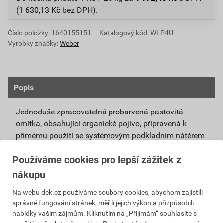
(
1 630,13
Kč
bez DPH).
Číslo položky:
1640155151
Katalogový kód: WLP4U
Výrobky značky:
Weber
Popis
Jednoduše zpracovatelná probarvená pastovitá
omítka, obsahující organické pojivo, připravená k
přímému použití se systémovým podkladním nátěrem
weberpas podklad UNI.
Používáme cookies pro lepší zážitek z
Vlivem ochlazování vnějšího souvrství
nákupu
zateplovacích systémů v nočních hodinách,
dochází ke kondenzaci vody na povrchu, která
Na webu dek.cz používáme soubory cookies, abychom zajistili
správné fungování stránek, měřili jejich výkon a přizpůsobili
vytváří živnou půdu pro růst nevzhledných řas.
nabídky vašim zájmům. Kliknutím na „Přijímám“ souhlasíte s
Povrch omítky weberpas aquaBalance dokáže