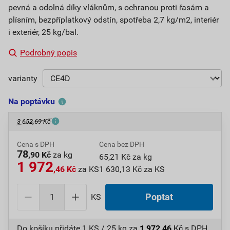
pevná a odolná díky vláknům, s ochranou proti řasám a
plísním, bezpříplatkový odstín, spotřeba 2,7 kg/m2, interiér
i exteriér, 25 kg/bal.
Podrobný popis
varianty
Na poptávku
3 652,69 Kč
Cena s DPH
Cena bez DPH
78
,90 Kč
za kg
65,21 Kč za kg
1 972
,46 Kč
za KS
1 630,13 Kč za KS
KS
Poptat
Do košíku přidáte
1 KS / 25 kg
za
1 972,46
Kč
s DPH