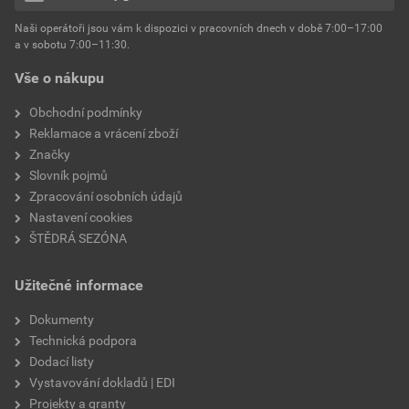
hmotnost
25 kg
Naši operátoři jsou vám k dispozici v pracovních dnech v době 7:00–17:00
Environmentální prohlášení výrobku
a v sobotu 7:00–11:30.
EPD SG Weber Omítky
typ výrobku
omítky
Vše o nákupu
Stáhnout
PDF
Velikost
3,83 MB
faktor difuzního odporu
60–80
Obchodní podmínky
Reklamace a vrácení zboží
Značky
Slovník pojmů
Zpracování osobních údajů
Nastavení cookies
ŠTĚDRÁ SEZÓNA
Užitečné informace
Dokumenty
Technická podpora
Dodací listy
Vystavování dokladů | EDI
Projekty a granty