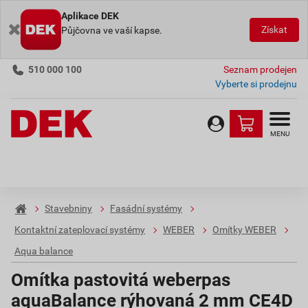
Aplikace DEK
Získat
Půjčovna ve vaší kapse.
510 000 100
Seznam prodejen
Vyberte si prodejnu
MENU
Stavebniny
Fasádní systémy
Kontaktní zateplovací systémy
WEBER
Omítky WEBER
Aqua balance
Omítka pastovitá weberpas
aquaBalance rýhovaná 2 mm CE4D