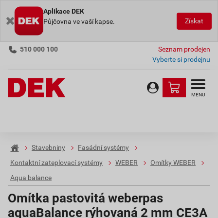
Aplikace DEK
Získat
Půjčovna ve vaší kapse.
510 000 100
Seznam prodejen
Vyberte si prodejnu
MENU
Stavebniny
Fasádní systémy
Kontaktní zateplovací systémy
WEBER
Omítky WEBER
Aqua balance
Omítka pastovitá weberpas
aquaBalance rýhovaná 2 mm CE3A