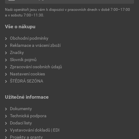
hmotnost
25 kg
Naši operátoři jsou vám k dispozici v pracovních dnech v době 7:00–17:00
Environmentální prohlášení výrobku
a v sobotu 7:00–11:30.
EPD SG Weber Omítky
typ výrobku
omítky
Vše o nákupu
Stáhnout
PDF
Velikost
3,83 MB
faktor difuzního odporu
60–80
Obchodní podmínky
Reklamace a vrácení zboží
Značky
Slovník pojmů
Zpracování osobních údajů
Nastavení cookies
ŠTĚDRÁ SEZÓNA
Užitečné informace
Dokumenty
Technická podpora
Dodací listy
Vystavování dokladů | EDI
Projekty a granty