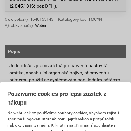
(
2 845,13
Kč
bez DPH).
Číslo položky:
1640155143
Katalogový kód: 1MCYN
Výrobky značky:
Weber
Popis
Jednoduše zpracovatelná probarvená pastovitá
omítka, obsahující organické pojivo, připravená k
přímému použití se systémovým podkladním nátěrem
weberpas podklad UNI.
Používáme cookies pro lepší zážitek z
Vlivem ochlazování vnějšího souvrství
nákupu
zateplovacích systémů v nočních hodinách,
dochází ke kondenzaci vody na povrchu, která
Na webu dek.cz používáme soubory cookies, abychom zajistili
správné fungování stránek, měřili jejich výkon a přizpůsobili
vytváří živnou půdu pro růst nevzhledných řas.
nabídky vašim zájmům. Kliknutím na „Přijímám“ souhlasíte s
Povrch omítky weberpas aquaBalance dokáže