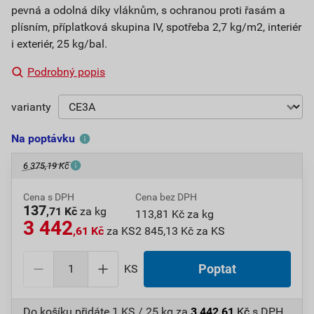
pevná a odolná díky vláknům, s ochranou proti řasám a
plísním, příplatková skupina IV, spotřeba 2,7 kg/m2, interiér
i exteriér, 25 kg/bal.
Podrobný popis
varianty
Na poptávku
6 375,19 Kč
Cena s DPH
Cena bez DPH
137
,71 Kč
za kg
113,81 Kč za kg
3 442
,61 Kč
za KS
2 845,13 Kč za KS
KS
Poptat
Do košíku přidáte
1 KS / 25 kg
za
3 442,61
Kč
s DPH