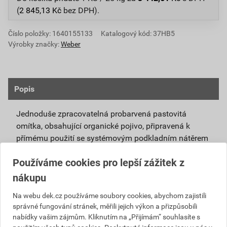
(
2 845,13
Kč
bez DPH).
Číslo položky:
1640155133
Katalogový kód: 37HB5
Výrobky značky:
Weber
Popis
Jednoduše zpracovatelná probarvená pastovitá
omítka, obsahující organické pojivo, připravená k
přímému použití se systémovým podkladním nátěrem
weberpas podklad UNI.
Používáme cookies pro lepší zážitek z
Vlivem ochlazování vnějšího souvrství
nákupu
zateplovacích systémů v nočních hodinách,
dochází ke kondenzaci vody na povrchu, která
Na webu dek.cz používáme soubory cookies, abychom zajistili
správné fungování stránek, měřili jejich výkon a přizpůsobili
vytváří živnou půdu pro růst nevzhledných řas.
nabídky vašim zájmům. Kliknutím na „Přijímám“ souhlasíte s
Povrch omítky weberpas aquaBalance dokáže