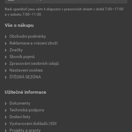
hmotnost
25 kg
Naši operátoři jsou vám k dispozici v pracovních dnech v době 7:00–17:00
Environmentální prohlášení výrobku
a v sobotu 7:00–11:30.
EPD SG Weber Omítky
typ výrobku
omítky
Vše o nákupu
Stáhnout
PDF
Velikost
3,83 MB
faktor difuzního odporu
60–80
Obchodní podmínky
Reklamace a vrácení zboží
Značky
Slovník pojmů
Zpracování osobních údajů
Nastavení cookies
ŠTĚDRÁ SEZÓNA
Užitečné informace
Dokumenty
Technická podpora
Dodací listy
Vystavování dokladů | EDI
Projekty a granty