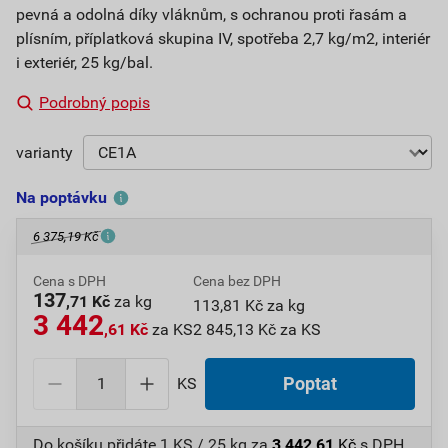
pevná a odolná díky vláknům, s ochranou proti řasám a
plísním, příplatková skupina IV, spotřeba 2,7 kg/m2, interiér
i exteriér, 25 kg/bal.
Podrobný popis
varianty
Na poptávku
6 375,19 Kč
Cena s DPH
Cena bez DPH
137
,71 Kč
za kg
113,81 Kč za kg
3 442
,61 Kč
za KS
2 845,13 Kč za KS
KS
Poptat
Do košíku přidáte
1 KS / 25 kg
za
3 442,61
Kč
s DPH