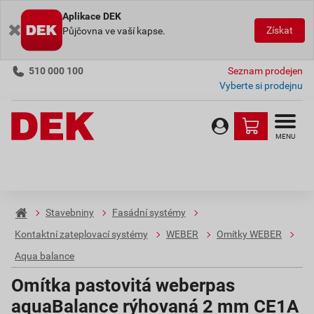
Aplikace DEK
Získat
Půjčovna ve vaší kapse.
510 000 100
Seznam prodejen
Vyberte si prodejnu
MENU
Stavebniny
Fasádní systémy
Kontaktní zateplovací systémy
WEBER
Omítky WEBER
Aqua balance
Omítka pastovitá weberpas
aquaBalance rýhovaná 2 mm CE1A