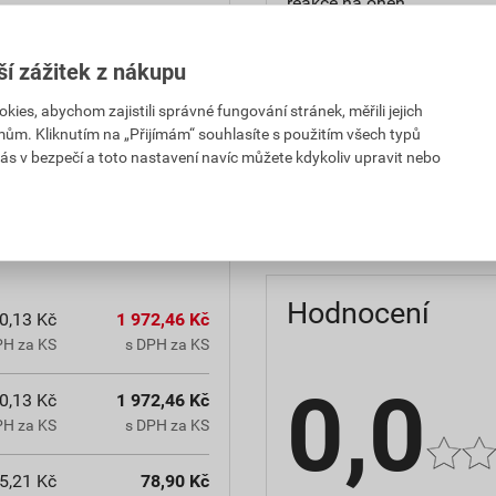
reakce na oheň
teplota zpracování
ší zážitek z nákupu
hmotnost
es, abychom zajistili správné fungování stránek, měřili jejich
mům. Kliknutím na „Přijímám“ souhlasíte s použitím všech typů
občanským zákoníkem č.
typ výrobku
ás v bezpečí a toto nastavení navíc můžete kdykoliv upravit nebo
chranná lhůta.
faktor difuzního odporu
Hodnocení
0,13 Kč
1 972,46 Kč
PH za KS
s DPH za KS
0,0
0,13 Kč
1 972,46 Kč
PH za KS
s DPH za KS
5,21 Kč
78,90 Kč