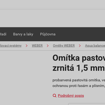
řadí
Barvy a laky
Půjčovna
plovací systémy
WEBER
Omítky WEBER
Aqua balance
Omítka pasto
zrnitá 1,5 m
probarvená pastovitá omítka, ve
ochranou proti řasám a plísním, s
Podrobný popis