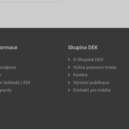
formace
Skupina DEK
y
O Skupině DEK
 podpora
Volná pracovní místa
y
Kariéra
í dokladů | EDI
Výroční publikace
granty
Kontakt pro média