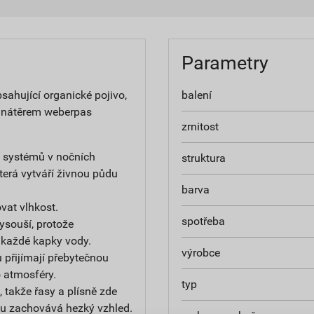
Parametry
ahující organické pojivo,
balení
 nátěrem weberpas
zrnitost
h systémů v nočních
struktura
terá vytváří živnou půdu
barva
at vlhkost.
spotřeba
ysouší, protože
 každé kapky vody.
výrobce
 přijímají přebytečnou
do atmosféry.
typ
 takže řasy a plísně zde
u zachovává hezký vzhled.