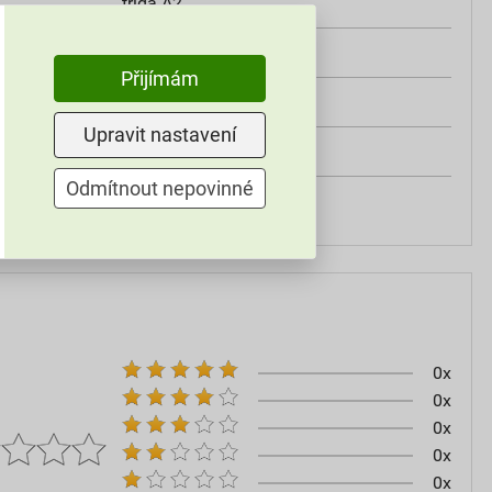
třída A2
od +5°C do +25°C
Přijímám
25 kg
Upravit nastavení
omítky
Odmítnout nepovinné
60–80
0x
0x
0x
0x
0x