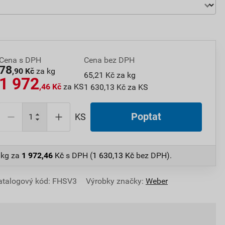
Cena s DPH
Cena bez DPH
78
,90 Kč
za kg
65,21 Kč za kg
1 972
,46 Kč
za KS
1 630,13 Kč za KS
Poptat
KS
 kg
za
1 972,46
Kč
s DPH (
1 630,13
Kč
bez DPH).
atalogový kód: FHSV3
Výrobky značky:
Weber