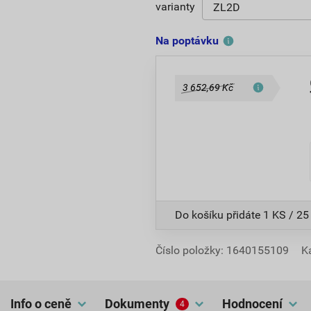
varianty
Na poptávku
3 652,69 Kč
Do košíku přidáte
1 KS / 25
Číslo položky:
1640155109
K
Info o ceně
dokumenty
hodnocení
4