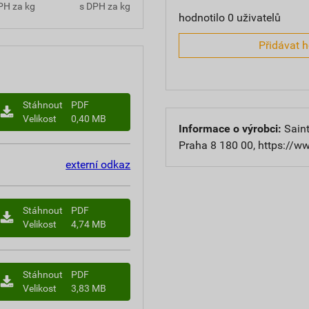
PH za kg
s DPH za kg
hodnotilo 0 uživatelů
Přidávat 
Stáhnout
PDF
Velikost
0,40 MB
Informace o výrobci:
Saint
Praha 8 180 00, https://w
externí odkaz
Stáhnout
PDF
Velikost
4,74 MB
Stáhnout
PDF
Velikost
3,83 MB