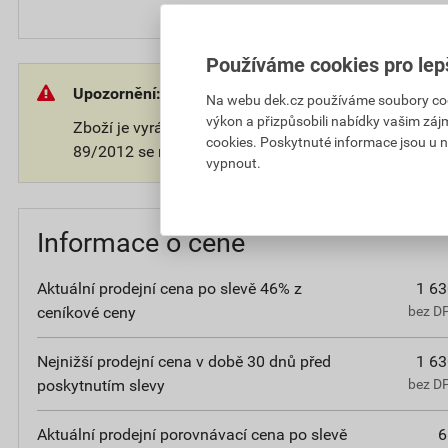
Používáme cookies pro lep
Upozornění:
Na webu dek.cz používáme soubory cooki
výkon a přizpůsobili nabídky vašim záj
Zboží je vyráběno na přání zákazníka. V souladu s 
cookies. Poskytnuté informace jsou u n
89/2012 se na takové zboží nevztahuje 14-ti denní o
vypnout.
Informace o ceně
Aktuální prodejní cena po slevě 46% z
1 63
ceníkové ceny
bez D
Nejnižší prodejní cena v době 30 dnů před
1 63
poskytnutím slevy
bez D
Aktuální prodejní porovnávací cena po slevě
6