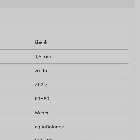
kbelík
1,5 mm
zrnitá
ZL2D
60–80
Weber
aquaBalance