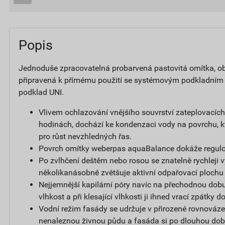
Popis
Jednoduše zpracovatelná probarvená pastovitá omítka, obs
připravená k přímému použití se systémovým podkladním
podklad UNI.
Vlivem ochlazování vnějšího souvrství zateplovacíc
hodinách, dochází ke kondenzaci vody na povrchu, k
pro růst nevzhledných řas.
Povrch omítky weberpas aquaBalance dokáže regulov
Po zvlhčení deštěm nebo rosou se znatelně rychleji v
několikanásobně zvětšuje aktivní odpařovací plochu
Nejjemnější kapilární póry navíc na přechodnou dobu
vlhkost a při klesající vlhkosti ji ihned vrací zpátky 
Vodní režim fasády se udržuje v přirozené rovnováze,
nenaleznou živnou půdu a fasáda si po dlouhou dob