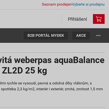
Seznam prodejen
Vyberte si prodejnu
Přihlášení
B2B PORTÁL MYDEK
AKCE
vitá weberpas aquaBalance
m ZL2D 25 kg
lmi rychle se vysouší, pevná a odolná díky vláknům, s
potřeba 2,3 kg/m2, interiér i exteriér, zrnitá, zrnitost 1,5 mm