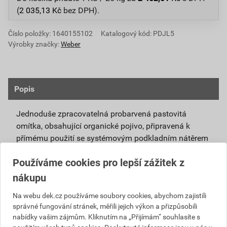
(
2 035,13
Kč
bez DPH).
Číslo položky:
1640155102
Katalogový kód: PDJL5
Výrobky značky:
Weber
Popis
Jednoduše zpracovatelná probarvená pastovitá
omítka, obsahující organické pojivo, připravená k
přímému použití se systémovým podkladním nátěrem
weberpas podklad UNI.
Používáme cookies pro lepší zážitek z
Vlivem ochlazování vnějšího souvrství
nákupu
zateplovacích systémů v nočních hodinách,
dochází ke kondenzaci vody na povrchu, která
Na webu dek.cz používáme soubory cookies, abychom zajistili
správné fungování stránek, měřili jejich výkon a přizpůsobili
vytváří živnou půdu pro růst nevzhledných řas.
nabídky vašim zájmům. Kliknutím na „Přijímám“ souhlasíte s
Povrch omítky weberpas aquaBalance dokáže