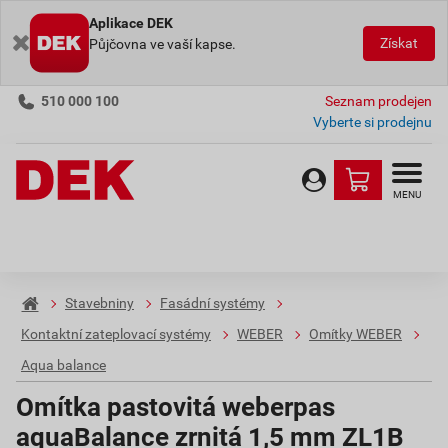
Aplikace DEK
Získat
Půjčovna ve vaší kapse.
510 000 100
Seznam prodejen
Vyberte si prodejnu
MENU
Stavebniny
Fasádní systémy
Kontaktní zateplovací systémy
WEBER
Omítky WEBER
Aqua balance
Omítka pastovitá weberpas
aquaBalance zrnitá 1,5 mm ZL1B