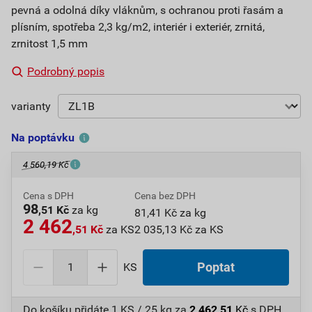
pevná a odolná díky vláknům, s ochranou proti řasám a
plísním, spotřeba 2,3 kg/m2, interiér i exteriér, zrnitá,
zrnitost 1,5 mm
Podrobný popis
varianty
Na poptávku
4 560,19 Kč
Cena s DPH
Cena bez DPH
98
,51 Kč
za kg
81,41 Kč za kg
2 462
,51 Kč
za KS
2 035,13 Kč za KS
KS
Poptat
Do košíku přidáte
1 KS / 25 kg
za
2 462,51
Kč
s DPH