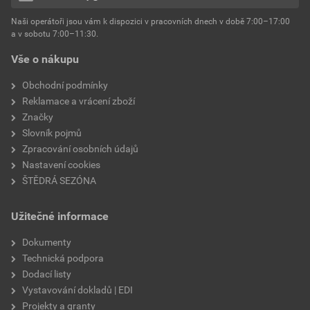
hmotnost
25 kg
Naši operátoři jsou vám k dispozici v pracovních dnech v době 7:00–17:00
Environmentální prohlášení výrobku
a v sobotu 7:00–11:30.
EPD SG Weber Omítky
typ výrobku
omítky
Vše o nákupu
Stáhnout
PDF
Velikost
3,83 MB
faktor difuzního odporu
60–80
Obchodní podmínky
Reklamace a vrácení zboží
Značky
Slovník pojmů
Zpracování osobních údajů
Nastavení cookies
ŠTĚDRÁ SEZÓNA
Užitečné informace
Dokumenty
Technická podpora
Dodací listy
Vystavování dokladů | EDI
Projekty a granty