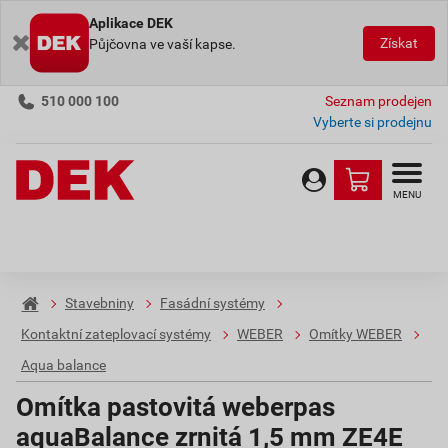
Aplikace DEK
Získat
Půjčovna ve vaší kapse.
510 000 100
Seznam prodejen
Vyberte si prodejnu
MENU
Stavebniny
Fasádní systémy
Kontaktní zateplovací systémy
WEBER
Omítky WEBER
Aqua balance
Omítka pastovitá weberpas
aquaBalance zrnitá 1,5 mm ZE4E