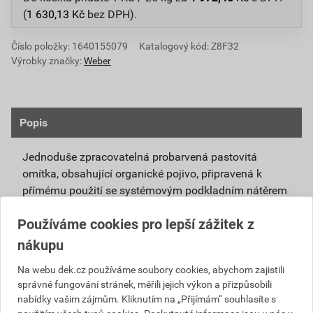
(
1 630,13
Kč
bez DPH).
Číslo položky:
1640155079
Katalogový kód: Z8F32
Výrobky značky:
Weber
Popis
Jednoduše zpracovatelná probarvená pastovitá
omítka, obsahující organické pojivo, připravená k
přímému použití se systémovým podkladním nátěrem
weberpas podklad UNI.
Používáme cookies pro lepší zážitek z
Vlivem ochlazování vnějšího souvrství
nákupu
zateplovacích systémů v nočních hodinách,
dochází ke kondenzaci vody na povrchu, která
Na webu dek.cz používáme soubory cookies, abychom zajistili
správné fungování stránek, měřili jejich výkon a přizpůsobili
vytváří živnou půdu pro růst nevzhledných řas.
nabídky vašim zájmům. Kliknutím na „Přijímám“ souhlasíte s
Povrch omítky weberpas aquaBalance dokáže