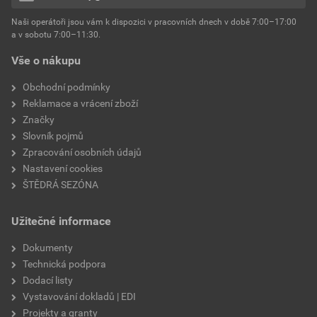
hmotnost
25 kg
Naši operátoři jsou vám k dispozici v pracovních dnech v době 7:00–17:00
Environmentální prohlášení výrobku
a v sobotu 7:00–11:30.
EPD SG Weber Omítky
typ výrobku
omítky
Vše o nákupu
Stáhnout
PDF
Velikost
3,83 MB
faktor difuzního odporu
60–80
Obchodní podmínky
Reklamace a vrácení zboží
Značky
Slovník pojmů
Zpracování osobních údajů
Nastavení cookies
ŠTĚDRÁ SEZÓNA
Užitečné informace
Dokumenty
Technická podpora
Dodací listy
Vystavování dokladů | EDI
Projekty a granty