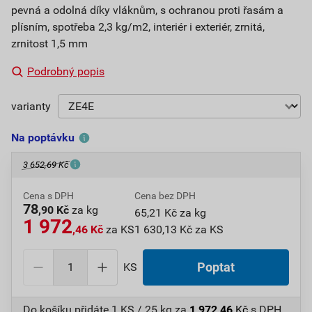
pevná a odolná díky vláknům, s ochranou proti řasám a
plísním, spotřeba 2,3 kg/m2, interiér i exteriér, zrnitá,
zrnitost 1,5 mm
Podrobný popis
varianty
Na poptávku
3 652,69 Kč
Cena s DPH
Cena bez DPH
78
,90 Kč
za kg
65,21 Kč za kg
1 972
,46 Kč
za KS
1 630,13 Kč za KS
KS
Poptat
Do košíku přidáte
1 KS / 25 kg
za
1 972,46
Kč
s DPH