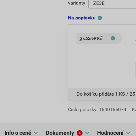
varianty
Na poptávku
3 652,69 Kč
Do košíku přidáte
1 KS / 25
Číslo položky:
1640155074
K
Info o ceně
dokumenty
hodnocení
4