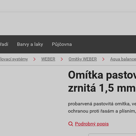
řadí
Barvy a laky
Půjčovna
plovací systémy
WEBER
Omítky WEBER
Aqua balance
Omítka pasto
zrnitá 1,5 m
probarvená pastovitá omítka, ve
ochranou proti řasám a plísním, s
Podrobný popis