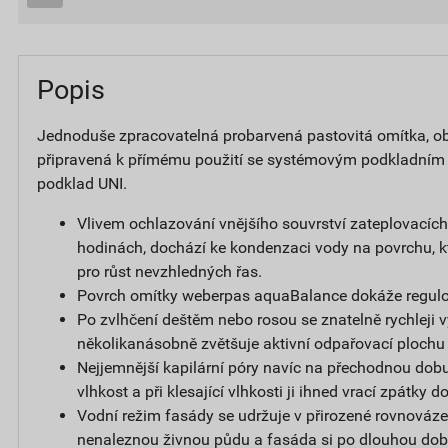
Popis
Jednoduše zpracovatelná probarvená pastovitá omítka, obs
připravená k přímému použití se systémovým podkladním
podklad UNI.
Vlivem ochlazování vnějšího souvrství zateplovacíc
hodinách, dochází ke kondenzaci vody na povrchu, k
pro růst nevzhledných řas.
Povrch omítky weberpas aquaBalance dokáže regulov
Po zvlhčení deštěm nebo rosou se znatelně rychleji v
několikanásobně zvětšuje aktivní odpařovací plochu
Nejjemnější kapilární póry navíc na přechodnou dobu
vlhkost a při klesající vlhkosti ji ihned vrací zpátky 
Vodní režim fasády se udržuje v přirozené rovnováze,
nenaleznou živnou půdu a fasáda si po dlouhou dob