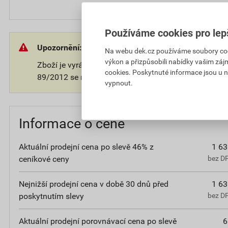
Používáme cookies pro lep
Upozornění:
Na webu dek.cz používáme soubory cooki
výkon a přizpůsobili nabídky vašim záj
Zboží je vyráběno na přání zákazníka. V souladu s 
cookies. Poskytnuté informace jsou u n
89/2012 se na takové zboží nevztahuje 14-ti denní o
vypnout.
Informace o ceně
Aktuální prodejní cena po slevě 46% z
1 63
ceníkové ceny
bez D
Nejnižší prodejní cena v době 30 dnů před
1 63
poskytnutím slevy
bez D
Aktuální prodejní porovnávací cena po slevě
6