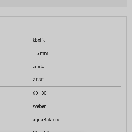
kbelík
1,5 mm
zrnitá
ZE3E
60–80
Weber
aquaBalance