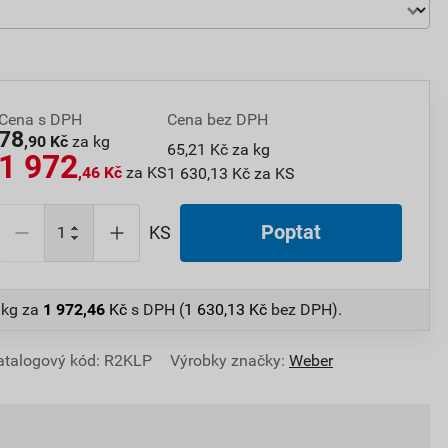
Cena s DPH
Cena bez DPH
78
,90 Kč
za kg
65,21 Kč za kg
1 972
,46 Kč
za KS
1 630,13 Kč za KS
Poptat
KS
 kg
za
1 972,46
Kč
s DPH (
1 630,13
Kč
bez DPH).
atalogový kód: R2KLP
Výrobky značky:
Weber