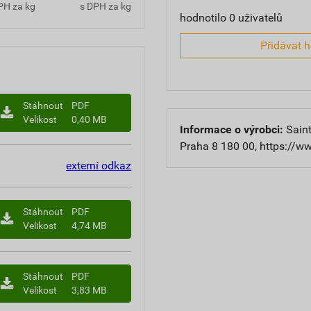
PH za kg
s DPH za kg
hodnotilo 0 uživatelů
Přidávat 
Stáhnout
PDF
Velikost
0,40 MB
Informace o výrobci:
Saint
Praha 8 180 00, https://w
externí odkaz
Stáhnout
PDF
Velikost
4,74 MB
Stáhnout
PDF
Velikost
3,83 MB