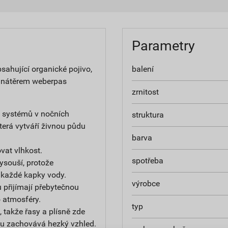
Parametry
ahující organické pojivo,
balení
 nátěrem weberpas
zrnitost
h systémů v nočních
struktura
terá vytváří živnou půdu
barva
at vlhkost.
spotřeba
ysouší, protože
 každé kapky vody.
výrobce
 přijímají přebytečnou
do atmosféry.
typ
 takže řasy a plísně zde
u zachovává hezký vzhled.