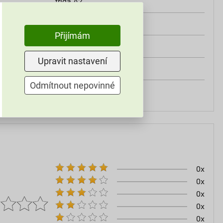
třída A2
od +5°C do +25°C
Přijímám
25 kg
Upravit nastavení
omítky
Odmítnout nepovinné
60–80
0x
0x
0x
0x
0x