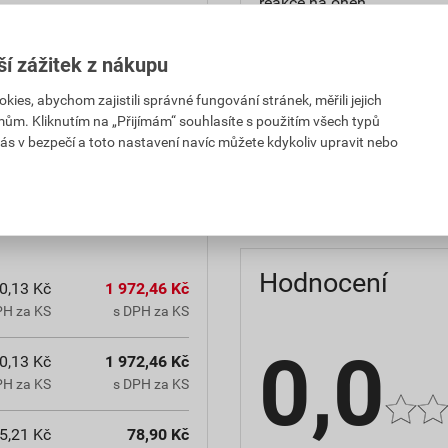
reakce na oheň
teplota zpracování
ší zážitek z nákupu
hmotnost
es, abychom zajistili správné fungování stránek, měřili jejich
mům. Kliknutím na „Přijímám“ souhlasíte s použitím všech typů
občanským zákoníkem č.
typ výrobku
ás v bezpečí a toto nastavení navíc můžete kdykoliv upravit nebo
chranná lhůta.
faktor difuzního odporu
Hodnocení
0,13 Kč
1 972,46 Kč
PH za KS
s DPH za KS
0,0
0,13 Kč
1 972,46 Kč
PH za KS
s DPH za KS
5,21 Kč
78,90 Kč