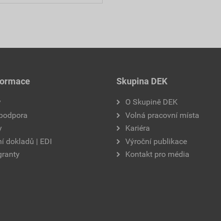
formace
Skupina DEK
y
O Skupině DEK
 podpora
Volná pracovní místa
y
Kariéra
í dokladů | EDI
Výroční publikace
granty
Kontakt pro média