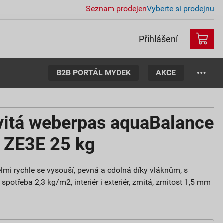
Seznam prodejen
Vyberte si prodejnu
Přihlášení
B2B PORTÁL MYDEK
AKCE
vitá weberpas aquaBalance
m ZE3E 25 kg
lmi rychle se vysouší, pevná a odolná díky vláknům, s
potřeba 2,3 kg/m2, interiér i exteriér, zrnitá, zrnitost 1,5 mm