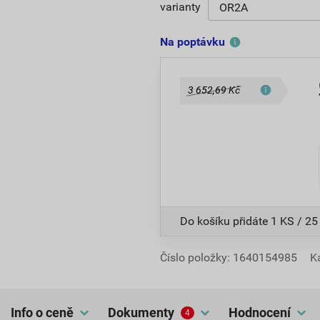
varianty
Na poptávku
3 652,69 Kč
Do košíku přidáte
1 KS / 25
Číslo položky:
1640154985
K
Info o ceně
dokumenty
hodnocení
4