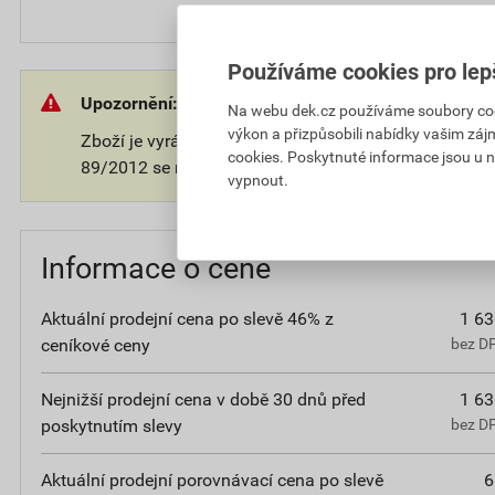
Používáme cookies pro lep
Upozornění:
Na webu dek.cz používáme soubory cooki
výkon a přizpůsobili nabídky vašim záj
Zboží je vyráběno na přání zákazníka. V souladu s 
cookies. Poskytnuté informace jsou u n
89/2012 se na takové zboží nevztahuje 14-ti denní o
vypnout.
Informace o ceně
Aktuální prodejní cena po slevě 46% z
1 63
ceníkové ceny
bez D
Nejnižší prodejní cena v době 30 dnů před
1 63
poskytnutím slevy
bez D
Aktuální prodejní porovnávací cena po slevě
6