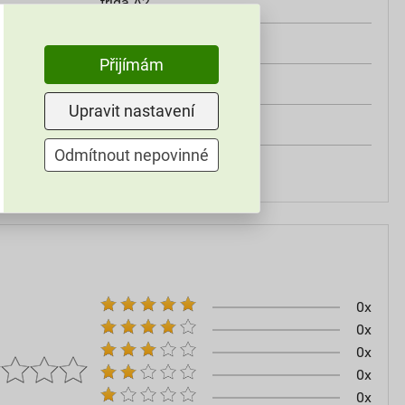
třída A2
od +5°C do +25°C
Přijímám
25 kg
Upravit nastavení
omítky
Odmítnout nepovinné
60–80
0x
0x
0x
0x
0x