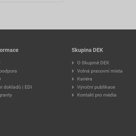
formace
Skupina DEK
y
O Skupině DEK
 podpora
Volná pracovní místa
y
Kariéra
í dokladů | EDI
Výroční publikace
granty
Kontakt pro média