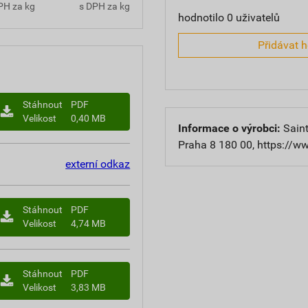
PH za kg
s DPH za kg
hodnotilo 0 uživatelů
Přidávat 
Stáhnout
PDF
Velikost
0,40 MB
Informace o výrobci:
Saint
Praha 8 180 00, https://w
externí odkaz
Stáhnout
PDF
Velikost
4,74 MB
Stáhnout
PDF
Velikost
3,83 MB