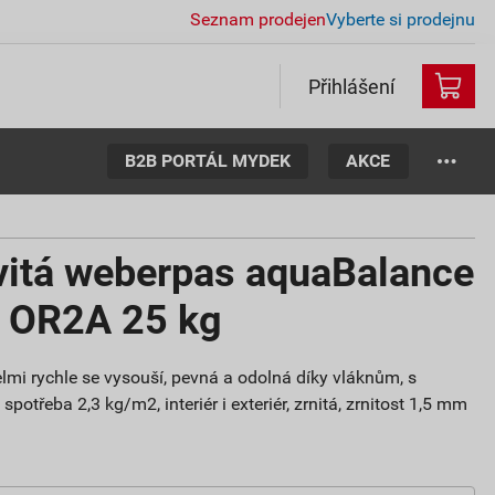
Seznam prodejen
Vyberte si prodejnu
Přihlášení
B2B PORTÁL MYDEK
AKCE
vitá weberpas aquaBalance
m OR2A 25 kg
lmi rychle se vysouší, pevná a odolná díky vláknům, s
potřeba 2,3 kg/m2, interiér i exteriér, zrnitá, zrnitost 1,5 mm