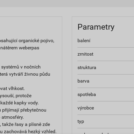
Parametry
ahující organické pojivo,
balení
 nátěrem weberpas
zrnitost
h systémů v nočních
struktura
terá vytváří živnou půdu
barva
at vlhkost.
spotřeba
ysouší, protože
 každé kapky vody.
výrobce
 přijímají přebytečnou
do atmosféry.
typ
 takže řasy a plísně zde
u zachovává hezký vzhled.