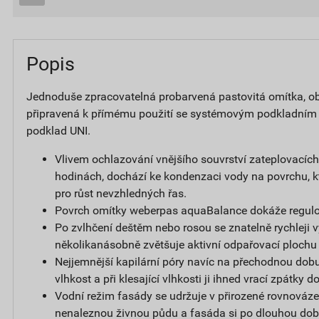
Popis
Jednoduše zpracovatelná probarvená pastovitá omítka, obs
připravená k přímému použití se systémovým podkladním
podklad UNI.
Vlivem ochlazování vnějšího souvrství zateplovacíc
hodinách, dochází ke kondenzaci vody na povrchu, k
pro růst nevzhledných řas.
Povrch omítky weberpas aquaBalance dokáže regulov
Po zvlhčení deštěm nebo rosou se znatelně rychleji v
několikanásobně zvětšuje aktivní odpařovací plochu
Nejjemnější kapilární póry navíc na přechodnou dobu
vlhkost a při klesající vlhkosti ji ihned vrací zpátky 
Vodní režim fasády se udržuje v přirozené rovnováze,
nenaleznou živnou půdu a fasáda si po dlouhou dob