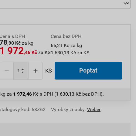
Cena s DPH
Cena bez DPH
78
,90 Kč
za kg
65,21 Kč za kg
1 972
,46 Kč
za KS
1 630,13 Kč za KS
Poptat
KS
 kg
za
1 972,46
Kč
s DPH (
1 630,13
Kč
bez DPH).
atalogový kód: 58Z62
Výrobky značky:
Weber