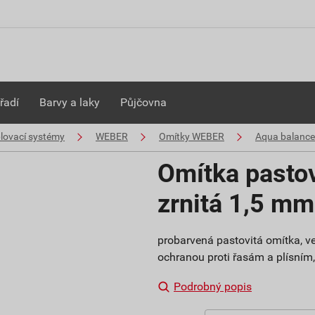
řadí
Barvy a laky
Půjčovna
plovací systémy
WEBER
Omítky WEBER
Aqua balance
Omítka pasto
zrnitá 1,5 m
probarvená pastovitá omítka, ve
ochranou proti řasám a plísním, s
Podrobný popis