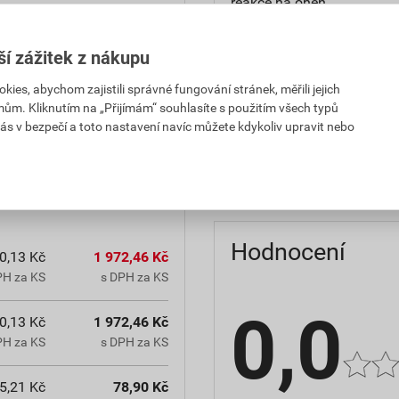
reakce na oheň
teplota zpracování
ší zážitek z nákupu
hmotnost
es, abychom zajistili správné fungování stránek, měřili jejich
mům. Kliknutím na „Přijímám“ souhlasíte s použitím všech typů
občanským zákoníkem č.
typ výrobku
ás v bezpečí a toto nastavení navíc můžete kdykoliv upravit nebo
chranná lhůta.
faktor difuzního odporu
Hodnocení
0,13 Kč
1 972,46 Kč
PH za KS
s DPH za KS
0,0
0,13 Kč
1 972,46 Kč
PH za KS
s DPH za KS
5,21 Kč
78,90 Kč