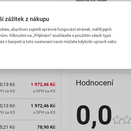
reakce na oheň
teplota zpracování
ší zážitek z nákupu
hmotnost
es, abychom zajistili správné fungování stránek, měřili jejich
mům. Kliknutím na „Přijímám“ souhlasíte s použitím všech typů
občanským zákoníkem č.
typ výrobku
ás v bezpečí a toto nastavení navíc můžete kdykoliv upravit nebo
chranná lhůta.
faktor difuzního odporu
Hodnocení
0,13 Kč
1 972,46 Kč
PH za KS
s DPH za KS
0,0
0,13 Kč
1 972,46 Kč
PH za KS
s DPH za KS
5,21 Kč
78,90 Kč