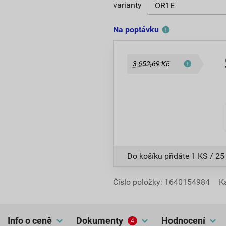
varianty
Na poptávku
3 652,69 Kč
Do košíku přidáte
1 KS / 25
Číslo položky:
1640154984
K
Info o ceně
dokumenty
hodnocení
4