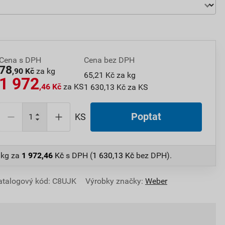
Cena s DPH
Cena bez DPH
78
,90 Kč
za kg
65,21 Kč za kg
1 972
,46 Kč
za KS
1 630,13 Kč za KS
Poptat
KS
 kg
za
1 972,46
Kč
s DPH (
1 630,13
Kč
bez DPH).
atalogový kód: C8UJK
Výrobky značky:
Weber