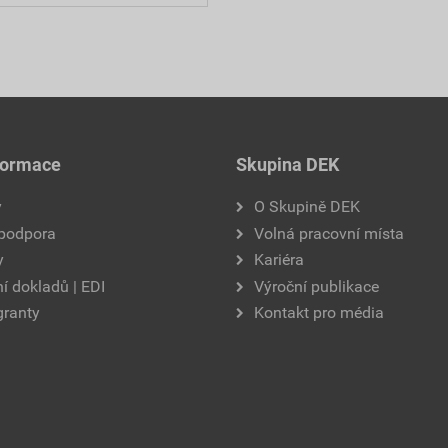
formace
Skupina DEK
y
O Skupině DEK
 podpora
Volná pracovní místa
y
Kariéra
í dokladů | EDI
Výroční publikace
granty
Kontakt pro média