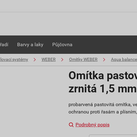
řadí
Barvy a laky
Půjčovna
plovací systémy
WEBER
Omítky WEBER
Aqua balance
Omítka pasto
zrnitá 1,5 m
probarvená pastovitá omítka, ve
ochranou proti řasám a plísním, s
Podrobný popis