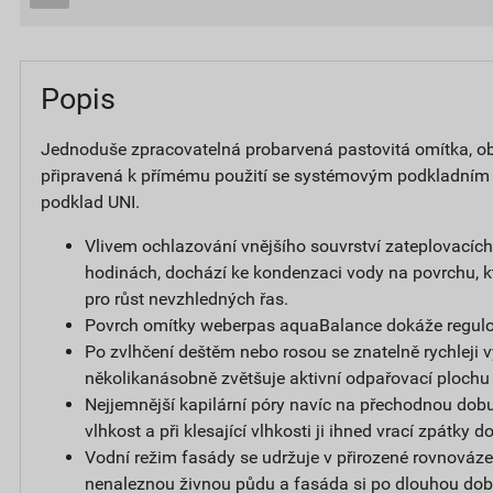
Popis
Jednoduše zpracovatelná probarvená pastovitá omítka, obs
připravená k přímému použití se systémovým podkladním
podklad UNI.
Vlivem ochlazování vnějšího souvrství zateplovacíc
hodinách, dochází ke kondenzaci vody na povrchu, k
pro růst nevzhledných řas.
Povrch omítky weberpas aquaBalance dokáže regulov
Po zvlhčení deštěm nebo rosou se znatelně rychleji v
několikanásobně zvětšuje aktivní odpařovací plochu
Nejjemnější kapilární póry navíc na přechodnou dobu
vlhkost a při klesající vlhkosti ji ihned vrací zpátky 
Vodní režim fasády se udržuje v přirozené rovnováze,
nenaleznou živnou půdu a fasáda si po dlouhou dob