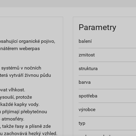
Parametry
ahující organické pojivo,
balení
 nátěrem weberpas
zrnitost
h systémů v nočních
struktura
terá vytváří živnou půdu
barva
at vlhkost.
spotřeba
ysouší, protože
 každé kapky vody.
výrobce
 přijímají přebytečnou
do atmosféry.
typ
 takže řasy a plísně zde
u zachovává hezký vzhled.