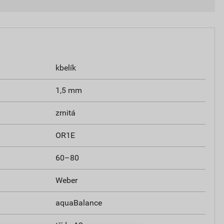
kbelík
1,5 mm
zrnitá
OR1E
60–80
Weber
aquaBalance