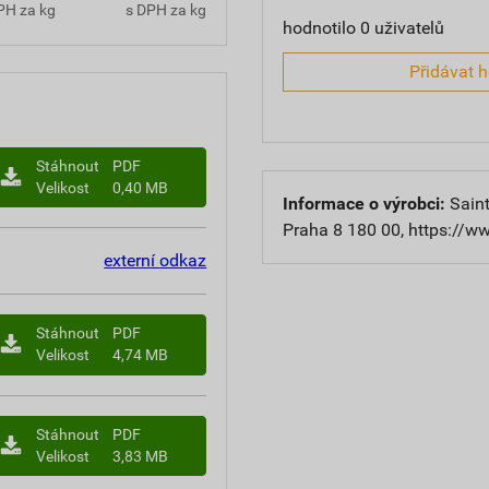
PH za kg
s DPH za kg
hodnotilo 0 uživatelů
Přidávat 
Stáhnout
PDF
Velikost
0,40 MB
Informace o výrobci:
Saint
Praha 8 180 00, https://w
externí odkaz
Stáhnout
PDF
Velikost
4,74 MB
Stáhnout
PDF
Velikost
3,83 MB