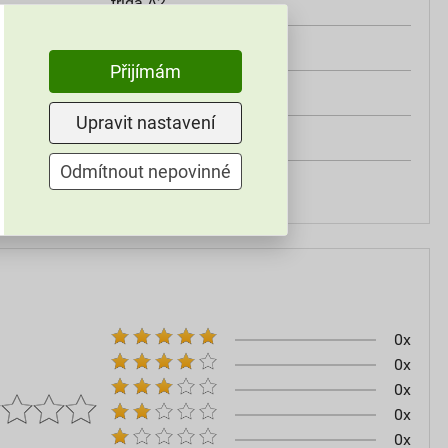
třída A2
od +5°C do +25°C
Přijímám
25 kg
Upravit nastavení
omítky
Odmítnout nepovinné
60–80
0x
0x
0x
0x
0x