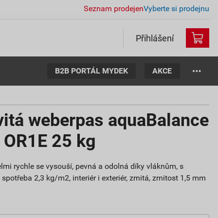
Seznam prodejen
Vyberte si prodejnu
Přihlášení
B2B PORTÁL MYDEK
AKCE
vitá weberpas aquaBalance
m OR1E 25 kg
lmi rychle se vysouší, pevná a odolná díky vláknům, s
potřeba 2,3 kg/m2, interiér i exteriér, zrnitá, zrnitost 1,5 mm