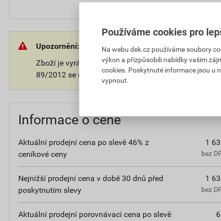
Používáme cookies pro lep
Upozornění:
Na webu dek.cz používáme soubory cooki
výkon a přizpůsobili nabídky vašim záj
Zboží je vyráběno na přání zákazníka. V souladu s 
cookies. Poskytnuté informace jsou u n
89/2012 se na takové zboží nevztahuje 14-ti denní o
vypnout.
Informace o ceně
Aktuální prodejní cena po slevě 46% z
1 63
ceníkové ceny
bez D
Nejnižší prodejní cena v době 30 dnů před
1 63
poskytnutím slevy
bez D
Aktuální prodejní porovnávací cena po slevě
6