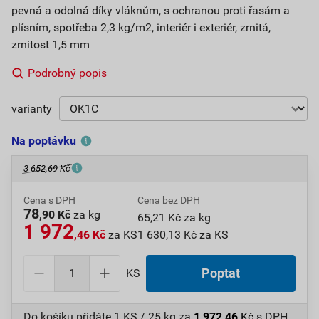
pevná a odolná díky vláknům, s ochranou proti řasám a
plísním, spotřeba 2,3 kg/m2, interiér i exteriér, zrnitá,
zrnitost 1,5 mm
Podrobný popis
varianty
Na poptávku
3 652,69 Kč
Cena s DPH
Cena bez DPH
78
,90 Kč
za kg
65,21 Kč za kg
1 972
,46 Kč
za KS
1 630,13 Kč za KS
KS
Poptat
Do košíku přidáte
1 KS / 25 kg
za
1 972,46
Kč
s DPH