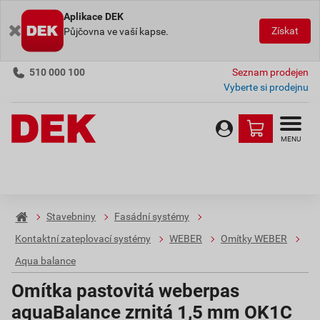
Aplikace DEK
Získat
Půjčovna ve vaší kapse.
510 000 100
Seznam prodejen
Vyberte si prodejnu
MENU
Stavebniny
Fasádní systémy
Kontaktní zateplovací systémy
WEBER
Omítky WEBER
Aqua balance
Omítka pastovitá weberpas
aquaBalance zrnitá 1,5 mm OK1C