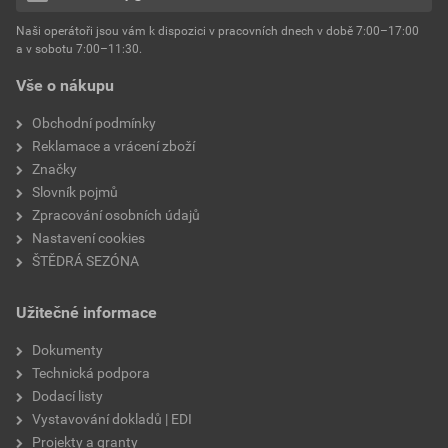
hmotnost
25 kg
Naši operátoři jsou vám k dispozici v pracovních dnech v době 7:00–17:00
Environmentální prohlášení výrobku
a v sobotu 7:00–11:30.
EPD SG Weber Omítky
typ výrobku
omítky
Vše o nákupu
Stáhnout
PDF
Velikost
3,83 MB
faktor difuzního odporu
60–80
Obchodní podmínky
Reklamace a vrácení zboží
Značky
Slovník pojmů
Zpracování osobních údajů
Nastavení cookies
ŠTĚDRÁ SEZÓNA
Užitečné informace
Dokumenty
Technická podpora
Dodací listy
Vystavování dokladů | EDI
Projekty a granty