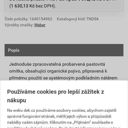
(
1 630,13
Kč
bez DPH).
Číslo položky:
1640154962
Katalogový kód: TNDS4
Výrobky značky:
Weber
Popis
Jednoduše zpracovatelná probarvená pastovitá
omítka, obsahující organické pojivo, připravená k
přímému použití se systémovým podkladním nátěrem
weberpas podklad UNI.
Používáme cookies pro lepší zážitek z
Vlivem ochlazování vnějšího souvrství
nákupu
zateplovacích systémů v nočních hodinách,
dochází ke kondenzaci vody na povrchu, která
Na webu dek.cz používáme soubory cookies, abychom zajistili
správné fungování stránek, měřili jejich výkon a přizpůsobili
vytváří živnou půdu pro růst nevzhledných řas.
nabídky vašim zájmům. Kliknutím na „Přijímám“ souhlasíte s
Povrch omítky weberpas aquaBalance dokáže