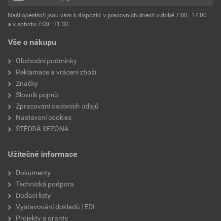
hmotnost
25 kg
Naši operátoři jsou vám k dispozici v pracovních dnech v době 7:00–17:00
Environmentální prohlášení výrobku
a v sobotu 7:00–11:30.
EPD SG Weber Omítky
typ výrobku
omítky
Vše o nákupu
Stáhnout
PDF
Velikost
3,83 MB
faktor difuzního odporu
60–80
Obchodní podmínky
Reklamace a vrácení zboží
Značky
Slovník pojmů
Zpracování osobních údajů
Nastavení cookies
ŠTĚDRÁ SEZÓNA
Užitečné informace
Dokumenty
Technická podpora
Dodací listy
Vystavování dokladů | EDI
Projekty a granty