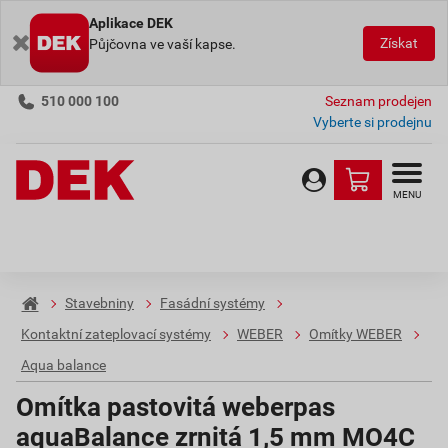
Aplikace DEK
Získat
Půjčovna ve vaší kapse.
510 000 100
Seznam prodejen
Vyberte si prodejnu
MENU
Stavebniny
Fasádní systémy
Kontaktní zateplovací systémy
WEBER
Omítky WEBER
Aqua balance
Omítka pastovitá weberpas
aquaBalance zrnitá 1,5 mm MO4C