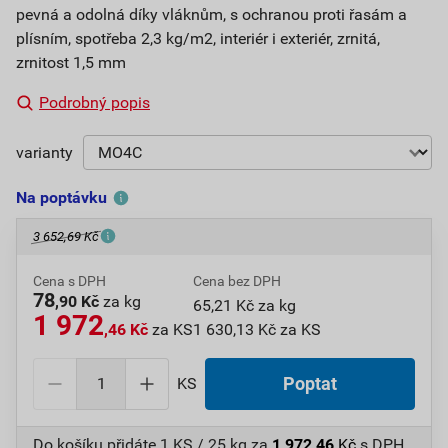
pevná a odolná díky vláknům, s ochranou proti řasám a
plísním, spotřeba 2,3 kg/m2, interiér i exteriér, zrnitá,
zrnitost 1,5 mm
Podrobný popis
varianty
Na poptávku
3 652,69 Kč
Cena s DPH
Cena bez DPH
78
,90 Kč
za kg
65,21 Kč za kg
1 972
,46 Kč
za KS
1 630,13 Kč za KS
KS
Poptat
Do košíku přidáte
1 KS / 25 kg
za
1 972,46
Kč
s DPH