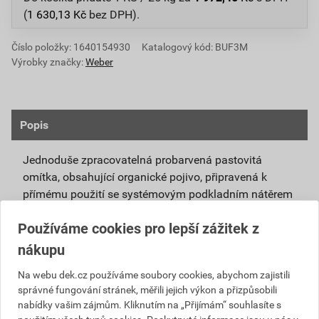
(
1 630,13
Kč
bez DPH).
Číslo položky:
1640154930
Katalogový kód: BUF3M
Výrobky značky:
Weber
Popis
Jednoduše zpracovatelná probarvená pastovitá
omítka, obsahující organické pojivo, připravená k
přímému použití se systémovým podkladním nátěrem
weberpas podklad UNI.
Používáme cookies pro lepší zážitek z
Vlivem ochlazování vnějšího souvrství
nákupu
zateplovacích systémů v nočních hodinách,
dochází ke kondenzaci vody na povrchu, která
Na webu dek.cz používáme soubory cookies, abychom zajistili
správné fungování stránek, měřili jejich výkon a přizpůsobili
vytváří živnou půdu pro růst nevzhledných řas.
nabídky vašim zájmům. Kliknutím na „Přijímám“ souhlasíte s
Povrch omítky weberpas aquaBalance dokáže