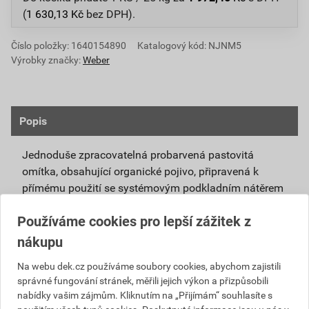
(
1 630,13
Kč
bez DPH).
Číslo položky:
1640154890
Katalogový kód: NJNM5
Výrobky značky:
Weber
Popis
Jednoduše zpracovatelná probarvená pastovitá
omítka, obsahující organické pojivo, připravená k
přímému použití se systémovým podkladním nátěrem
weberpas podklad UNI.
Používáme cookies pro lepší zážitek z
Vlivem ochlazování vnějšího souvrství
nákupu
zateplovacích systémů v nočních hodinách,
dochází ke kondenzaci vody na povrchu, která
Na webu dek.cz používáme soubory cookies, abychom zajistili
správné fungování stránek, měřili jejich výkon a přizpůsobili
vytváří živnou půdu pro růst nevzhledných řas.
nabídky vašim zájmům. Kliknutím na „Přijímám“ souhlasíte s
Povrch omítky weberpas aquaBalance dokáže