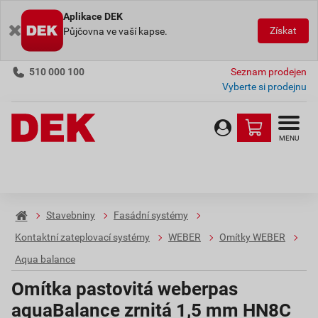
Aplikace DEK
Získat
Půjčovna ve vaší kapse.
510 000 100
Seznam prodejen
Vyberte si prodejnu
MENU
Stavebniny
Fasádní systémy
Kontaktní zateplovací systémy
WEBER
Omítky WEBER
Aqua balance
Omítka pastovitá weberpas
aquaBalance zrnitá 1,5 mm HN8C