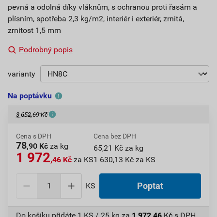
pevná a odolná díky vláknům, s ochranou proti řasám a
plísním, spotřeba 2,3 kg/m2, interiér i exteriér, zrnitá,
zrnitost 1,5 mm
Podrobný popis
varianty
Na poptávku
3 652,69 Kč
Cena s DPH
Cena bez DPH
78
,90 Kč
za kg
65,21 Kč za kg
1 972
,46 Kč
za KS
1 630,13 Kč za KS
KS
Poptat
Do košíku přidáte
1 KS / 25 kg
za
1 972,46
Kč
s DPH