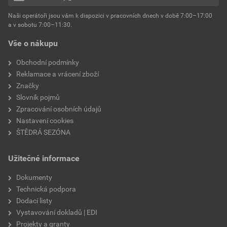
hmotnost
25 kg
Naši operátoři jsou vám k dispozici v pracovních dnech v době 7:00–17:00
Environmentální prohlášení výrobku
a v sobotu 7:00–11:30.
EPD SG Weber Omítky
typ výrobku
omítky
Vše o nákupu
Stáhnout
PDF
Velikost
3,83 MB
faktor difuzního odporu
60–80
Obchodní podmínky
Reklamace a vrácení zboží
Značky
Slovník pojmů
Zpracování osobních údajů
Nastavení cookies
ŠTĚDRÁ SEZÓNA
Užitečné informace
Dokumenty
Technická podpora
Dodací listy
Vystavování dokladů | EDI
Projekty a granty