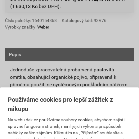
(
1 630,13
Kč
bez DPH).
Číslo položky:
1640154868
Katalogový kód: 93V76
Výrobky značky:
Weber
Popis
Jednoduše zpracovatelná probarvená pastovitá
omítka, obsahující organické pojivo, připravená k
přímému použití se systémovým podkladním nátěrem
weberpas podklad UNI.
Používáme cookies pro lepší zážitek z
Vlivem ochlazování vnějšího souvrství
nákupu
zateplovacích systémů v nočních hodinách,
dochází ke kondenzaci vody na povrchu, která
Na webu dek.cz používáme soubory cookies, abychom zajistili
správné fungování stránek, měřili jejich výkon a přizpůsobili
vytváří živnou půdu pro růst nevzhledných řas.
nabídky vašim zájmům. Kliknutím na „Přijímám“ souhlasíte s
Povrch omítky weberpas aquaBalance dokáže