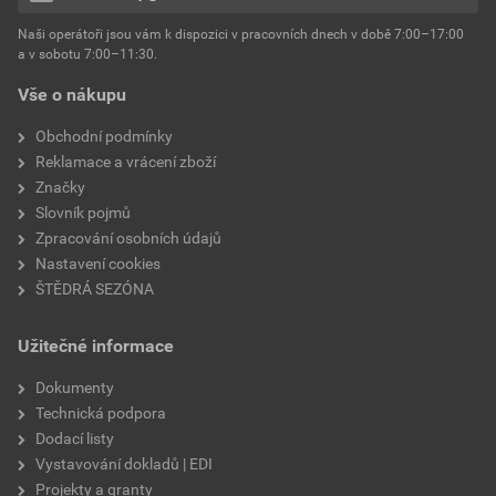
hmotnost
25 kg
Naši operátoři jsou vám k dispozici v pracovních dnech v době 7:00–17:00
Environmentální prohlášení výrobku
a v sobotu 7:00–11:30.
EPD SG Weber Omítky
typ výrobku
omítky
Vše o nákupu
Stáhnout
PDF
Velikost
3,83 MB
faktor difuzního odporu
60–80
Obchodní podmínky
Reklamace a vrácení zboží
Značky
Slovník pojmů
Zpracování osobních údajů
Nastavení cookies
ŠTĚDRÁ SEZÓNA
Užitečné informace
Dokumenty
Technická podpora
Dodací listy
Vystavování dokladů | EDI
Projekty a granty