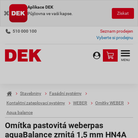
Aplikace DEK
Získat
Půjčovna ve vaší kapse.
510 000 100
Seznam prodejen
Vyberte si prodejnu
MENU
Stavebniny
Fasádní systémy
Kontaktní zateplovací systémy
WEBER
Omítky WEBER
Aqua balance
Omítka pastovitá weberpas
aquaBalance zrnitá 1,5 mm HN4A