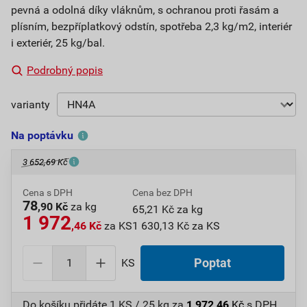
pevná a odolná díky vláknům, s ochranou proti řasám a
plísním, bezpříplatkový odstín, spotřeba 2,3 kg/m2, interiér
i exteriér, 25 kg/bal.
Podrobný popis
varianty
Na poptávku
3 652,69 Kč
Cena s DPH
Cena bez DPH
78
,90 Kč
za kg
65,21 Kč za kg
1 972
,46 Kč
za KS
1 630,13 Kč za KS
KS
Poptat
Do košíku přidáte
1 KS / 25 kg
za
1 972,46
Kč
s DPH