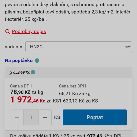
pevná a odolná díky vláknům, s ochranou proti řasám a
plísním, bezpříplatkový odstín, spotřeba 2,3 kg/m2, interiér
i exteriér, 25 kg/bal.
Podrobný popis
varianty
Na poptávku
3 652,69 Kč
Cena s DPH
Cena bez DPH
78
,90 Kč
za kg
65,21 Kč za kg
1 972
,46 Kč
za KS
1 630,13 Kč za KS
KS
Poptat
Do košíku přidáte
1 KS / 25 kg
za
1 972,46
Kč
s DPH