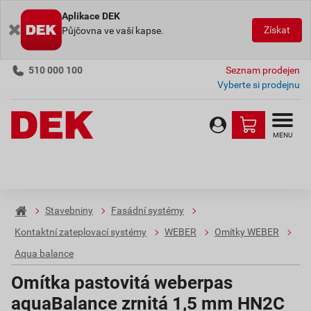
Aplikace DEK
Získat
Půjčovna ve vaší kapse.
510 000 100
Seznam prodejen
Vyberte si prodejnu
MENU
Stavebniny
Fasádní systémy
Kontaktní zateplovací systémy
WEBER
Omítky WEBER
Aqua balance
Omítka pastovitá weberpas
aquaBalance zrnitá 1,5 mm HN2C