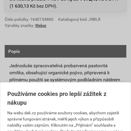
(
1 630,13
Kč
bez DPH).
Číslo položky:
1640154860
Katalogový kód: J9BLR
Výrobky značky:
Weber
Popis
Jednoduše zpracovatelná probarvená pastovitá
omítka, obsahující organické pojivo, připravená k
přímému použití se systémovým podkladním nátěrem
weberpas podklad UNI.
Používáme cookies pro lepší zážitek z
Vlivem ochlazování vnějšího souvrství
nákupu
zateplovacích systémů v nočních hodinách,
dochází ke kondenzaci vody na povrchu, která
Na webu dek.cz používáme soubory cookies, abychom zajistili
správné fungování stránek, měřili jejich výkon a přizpůsobili
vytváří živnou půdu pro růst nevzhledných řas.
nabídky vašim zájmům. Kliknutím na „Přijímám“ souhlasíte s
Povrch omítky weberpas aquaBalance dokáže