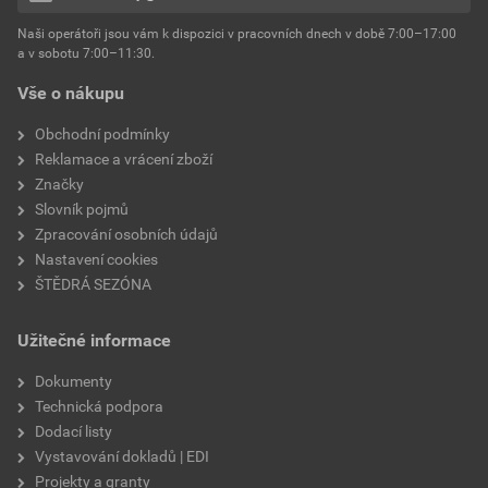
hmotnost
25 kg
Naši operátoři jsou vám k dispozici v pracovních dnech v době 7:00–17:00
Environmentální prohlášení výrobku
a v sobotu 7:00–11:30.
EPD SG Weber Omítky
typ výrobku
omítky
Vše o nákupu
Stáhnout
PDF
Velikost
3,83 MB
faktor difuzního odporu
60–80
Obchodní podmínky
Reklamace a vrácení zboží
Značky
Slovník pojmů
Zpracování osobních údajů
Nastavení cookies
ŠTĚDRÁ SEZÓNA
Užitečné informace
Dokumenty
Technická podpora
Dodací listy
Vystavování dokladů | EDI
Projekty a granty