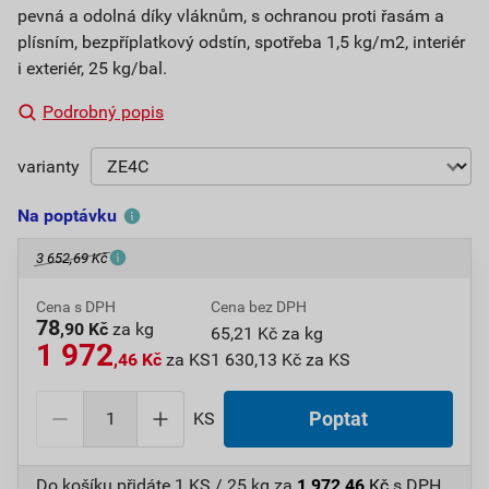
pevná a odolná díky vláknům, s ochranou proti řasám a
plísním, bezpříplatkový odstín, spotřeba 1,5 kg/m2, interiér
i exteriér, 25 kg/bal.
Podrobný popis
varianty
Na poptávku
3 652,69 Kč
Cena s DPH
Cena bez DPH
78
,90 Kč
za kg
65,21 Kč za kg
1 972
,46 Kč
za KS
1 630,13 Kč za KS
KS
Poptat
Do košíku přidáte
1 KS / 25 kg
za
1 972,46
Kč
s DPH