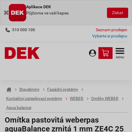
Aplikace DEK
Získat
Půjčovna ve vaší kapse.
510 000 100
Seznam prodejen
Vyberte si prodejnu
MENU
Stavebniny
Fasádní systémy
Kontaktní zateplovací systémy
WEBER
Omítky WEBER
Aqua balance
Omítka pastovitá weberpas
aquaBalance zrnitá 1 mm ZE4C 25