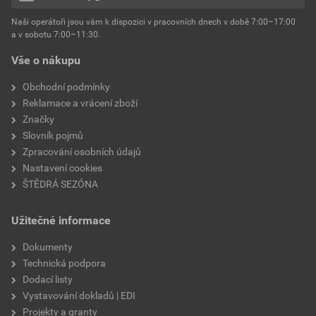
hmotnost
25 kg
Naši operátoři jsou vám k dispozici v pracovních dnech v době 7:00–17:00
Environmentální prohlášení výrobku
a v sobotu 7:00–11:30.
EPD SG Weber Omítky
typ výrobku
omítky
Vše o nákupu
Stáhnout
PDF
Velikost
3,83 MB
faktor difuzního odporu
60–80
Obchodní podmínky
Reklamace a vrácení zboží
Značky
Slovník pojmů
Zpracování osobních údajů
Nastavení cookies
ŠTĚDRÁ SEZÓNA
Užitečné informace
Dokumenty
Technická podpora
Dodací listy
Vystavování dokladů | EDI
Projekty a granty