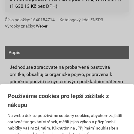
(
1 630,13
Kč
bez DPH).
Číslo položky:
1640154714
Katalogový kód: FNSP3
Výrobky značky:
Weber
Popis
Jednoduše zpracovatelná probarvená pastovitá
omítka, obsahující organické pojivo, připravená k
přímému použití se systémovým podkladním nátěrem
weberpas podklad UNI.
Používáme cookies pro lepší zážitek z
Vlivem ochlazování vnějšího souvrství
nákupu
zateplovacích systémů v nočních hodinách,
dochází ke kondenzaci vody na povrchu, která
Na webu dek.cz používáme soubory cookies, abychom zajistili
správné fungování stránek, měřili jejich výkon a přizpůsobili
vytváří živnou půdu pro růst nevzhledných řas.
nabídky vašim zájmům. Kliknutím na „Přijímám“ souhlasíte s
Povrch omítky weberpas aquaBalance dokáže