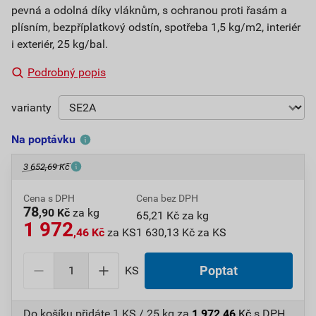
pevná a odolná díky vláknům, s ochranou proti řasám a
plísním, bezpříplatkový odstín, spotřeba 1,5 kg/m2, interiér
i exteriér, 25 kg/bal.
Podrobný popis
varianty
Na poptávku
3 652,69 Kč
Cena s DPH
Cena bez DPH
78
,90 Kč
za kg
65,21 Kč za kg
1 972
,46 Kč
za KS
1 630,13 Kč za KS
KS
Poptat
Do košíku přidáte
1 KS / 25 kg
za
1 972,46
Kč
s DPH