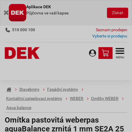
Aplikace DEK
Získat
Půjčovna ve vaší kapse.
510 000 100
Seznam prodejen
Vyberte si prodejnu
MENU
Stavebniny
Fasádní systémy
Kontaktní zateplovací systémy
WEBER
Omítky WEBER
Aqua balance
Omítka pastovitá weberpas
aquaBalance zrnitá 1 mm SE2A 25