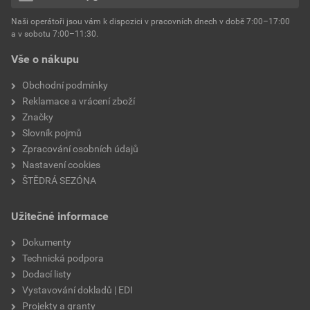
hmotnost
25 kg
Naši operátoři jsou vám k dispozici v pracovních dnech v době 7:00–17:00
Environmentální prohlášení výrobku
a v sobotu 7:00–11:30.
EPD SG Weber Omítky
typ výrobku
omítky
Vše o nákupu
Stáhnout
PDF
Velikost
3,83 MB
faktor difuzního odporu
60–80
Obchodní podmínky
Reklamace a vrácení zboží
Značky
Slovník pojmů
Zpracování osobních údajů
Nastavení cookies
ŠTĚDRÁ SEZÓNA
Užitečné informace
Dokumenty
Technická podpora
Dodací listy
Vystavování dokladů | EDI
Projekty a granty