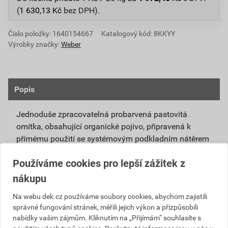
(
1 630,13
Kč
bez DPH).
Číslo položky:
1640154667
Katalogový kód: 8KKYY
Výrobky značky:
Weber
Popis
Jednoduše zpracovatelná probarvená pastovitá
omítka, obsahující organické pojivo, připravená k
přímému použití se systémovým podkladním nátěrem
weberpas podklad UNI.
Používáme cookies pro lepší zážitek z
Vlivem ochlazování vnějšího souvrství
nákupu
zateplovacích systémů v nočních hodinách,
dochází ke kondenzaci vody na povrchu, která
Na webu dek.cz používáme soubory cookies, abychom zajistili
správné fungování stránek, měřili jejich výkon a přizpůsobili
vytváří živnou půdu pro růst nevzhledných řas.
nabídky vašim zájmům. Kliknutím na „Přijímám“ souhlasíte s
Povrch omítky weberpas aquaBalance dokáže