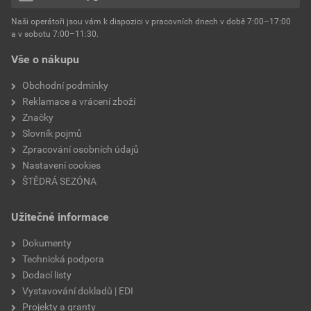
hmotnost
25 kg
Naši operátoři jsou vám k dispozici v pracovních dnech v době 7:00–17:00
Environmentální prohlášení výrobku
a v sobotu 7:00–11:30.
EPD SG Weber Omítky
typ výrobku
omítky
Vše o nákupu
Stáhnout
PDF
Velikost
3,83 MB
faktor difuzního odporu
60–80
Obchodní podmínky
Reklamace a vrácení zboží
Značky
Slovník pojmů
Zpracování osobních údajů
Nastavení cookies
ŠTĚDRÁ SEZÓNA
Užitečné informace
Dokumenty
Technická podpora
Dodací listy
Vystavování dokladů | EDI
Projekty a granty