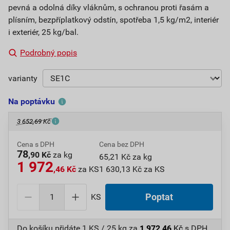
pevná a odolná díky vláknům, s ochranou proti řasám a
plísním, bezpříplatkový odstín, spotřeba 1,5 kg/m2, interiér
i exteriér, 25 kg/bal.
Podrobný popis
varianty
Na poptávku
3 652,69 Kč
Cena s DPH
Cena bez DPH
78
,90 Kč
za kg
65,21 Kč za kg
1 972
,46 Kč
za KS
1 630,13 Kč za KS
KS
Poptat
Do košíku přidáte
1 KS / 25 kg
za
1 972,46
Kč
s DPH