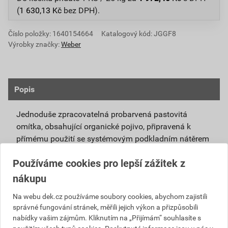
(
1 630,13
Kč
bez DPH).
Číslo položky:
1640154664
Katalogový kód: JGGF8
Výrobky značky:
Weber
Popis
Jednoduše zpracovatelná probarvená pastovitá
omítka, obsahující organické pojivo, připravená k
přímému použití se systémovým podkladním nátěrem
weberpas podklad UNI.
Používáme cookies pro lepší zážitek z
Vlivem ochlazování vnějšího souvrství
nákupu
zateplovacích systémů v nočních hodinách,
dochází ke kondenzaci vody na povrchu, která
Na webu dek.cz používáme soubory cookies, abychom zajistili
správné fungování stránek, měřili jejich výkon a přizpůsobili
vytváří živnou půdu pro růst nevzhledných řas.
nabídky vašim zájmům. Kliknutím na „Přijímám“ souhlasíte s
Povrch omítky weberpas aquaBalance dokáže