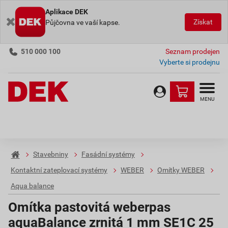
Aplikace DEK
Získat
Půjčovna ve vaší kapse.
510 000 100
Seznam prodejen
Vyberte si prodejnu
MENU
Stavebniny
Fasádní systémy
Kontaktní zateplovací systémy
WEBER
Omítky WEBER
Aqua balance
Omítka pastovitá weberpas
aquaBalance zrnitá 1 mm SE1C 25