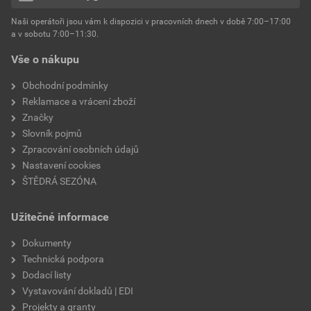
hmotnost
25 kg
Naši operátoři jsou vám k dispozici v pracovních dnech v době 7:00–17:00
Environmentální prohlášení výrobku
a v sobotu 7:00–11:30.
EPD SG Weber Omítky
typ výrobku
omítky
Vše o nákupu
Stáhnout
PDF
Velikost
3,83 MB
faktor difuzního odporu
60–80
Obchodní podmínky
Reklamace a vrácení zboží
Značky
Slovník pojmů
Zpracování osobních údajů
Nastavení cookies
ŠTĚDRÁ SEZÓNA
Užitečné informace
Dokumenty
Technická podpora
Dodací listy
Vystavování dokladů | EDI
Projekty a granty