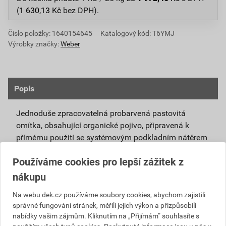
(
1 630,13
Kč
bez DPH).
Číslo položky:
1640154645
Katalogový kód: T6YMJ
Výrobky značky:
Weber
Popis
Jednoduše zpracovatelná probarvená pastovitá
omítka, obsahující organické pojivo, připravená k
přímému použití se systémovým podkladním nátěrem
weberpas podklad UNI.
Používáme cookies pro lepší zážitek z
Vlivem ochlazování vnějšího souvrství
nákupu
zateplovacích systémů v nočních hodinách,
dochází ke kondenzaci vody na povrchu, která
Na webu dek.cz používáme soubory cookies, abychom zajistili
správné fungování stránek, měřili jejich výkon a přizpůsobili
vytváří živnou půdu pro růst nevzhledných řas.
nabídky vašim zájmům. Kliknutím na „Přijímám“ souhlasíte s
Povrch omítky weberpas aquaBalance dokáže