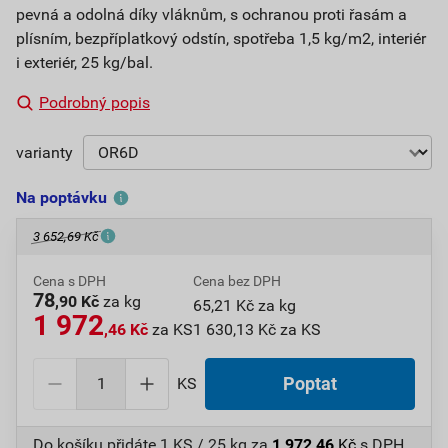
pevná a odolná díky vláknům, s ochranou proti řasám a
plísním, bezpříplatkový odstín, spotřeba 1,5 kg/m2, interiér
i exteriér, 25 kg/bal.
Podrobný popis
varianty
Na poptávku
3 652,69 Kč
Cena s DPH
Cena bez DPH
78
,90 Kč
za kg
65,21 Kč za kg
1 972
,46 Kč
za KS
1 630,13 Kč za KS
KS
Poptat
Do košíku přidáte
1 KS / 25 kg
za
1 972,46
Kč
s DPH