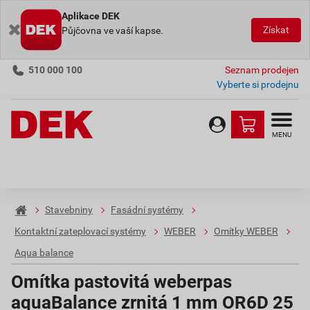
Aplikace DEK
Získat
Půjčovna ve vaší kapse.
510 000 100
Seznam prodejen
Vyberte si prodejnu
MENU
Stavebniny
Fasádní systémy
Kontaktní zateplovací systémy
WEBER
Omítky WEBER
Aqua balance
Omítka pastovitá weberpas
aquaBalance zrnitá 1 mm OR6D 25