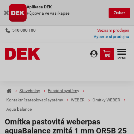
Aplikace DEK
Získat
Půjčovna ve vaší kapse.
510 000 100
Seznam prodejen
Vyberte si prodejnu
MENU
Stavebniny
Fasádní systémy
Kontaktní zateplovací systémy
WEBER
Omítky WEBER
Aqua balance
Omítka pastovitá weberpas
aquaBalance zrnitá 1 mm OR5B 25