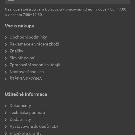
hmotnost
25 kg
Naši operátoři jsou vám k dispozici v pracovních dnech v době 7:00–17:00
Environmentální prohlášení výrobku
a v sobotu 7:00–11:30.
EPD SG Weber Omítky
typ výrobku
omítky
Vše o nákupu
Stáhnout
PDF
Velikost
3,83 MB
faktor difuzního odporu
60–80
Obchodní podmínky
Reklamace a vrácení zboží
Značky
Slovník pojmů
Zpracování osobních údajů
Nastavení cookies
ŠTĚDRÁ SEZÓNA
Užitečné informace
Dokumenty
Technická podpora
Dodací listy
Vystavování dokladů | EDI
Projekty a granty