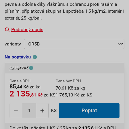
pevná a odolná díky vláknům, s ochranou proti řasám a
plísním, příplatková skupina I, spotřeba 1,5 kg/m2, interiér i
exteriér, 25 kg/bal.
Podrobný popis
varianty
Na poptávku
3 955,19 Kč
Cena s DPH
Cena bez DPH
85
,44 Kč
za kg
70,61 Kč za kg
2 135
,81 Kč
za KS
1 765,13 Kč za KS
KS
Poptat
Do košíku přidáte
1 KS / 25 kg
za
2 135,81
Kč
s DPH