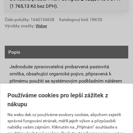
(
1 765,13
Kč
bez DPH).
Číslo položky:
1640154638
Katalogový kód: 1RK3S
Výrobky značky:
Weber
Popis
Jednoduše zpracovatelná probarvená pastovitá
omítka, obsahující organické pojivo, připravená k
přímému použití se systémovým podkladním nátěrem
weberpas podklad UNI.
Používáme cookies pro lepší zážitek z
Vlivem ochlazování vnějšího souvrství
nákupu
zateplovacích systémů v nočních hodinách,
dochází ke kondenzaci vody na povrchu, která
Na webu dek.cz používáme soubory cookies, abychom zajistili
správné fungování stránek, měřili jejich výkon a přizpůsobili
vytváří živnou půdu pro růst nevzhledných řas.
nabídky vašim zájmům. Kliknutím na „Přijímám“ souhlasíte s
Povrch omítky weberpas aquaBalance dokáže