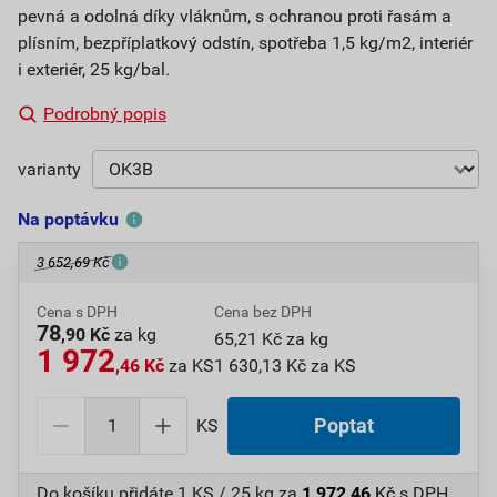
pevná a odolná díky vláknům, s ochranou proti řasám a
plísním, bezpříplatkový odstín, spotřeba 1,5 kg/m2, interiér
i exteriér, 25 kg/bal.
Podrobný popis
varianty
Na poptávku
3 652,69 Kč
Cena s DPH
Cena bez DPH
78
,90 Kč
za kg
65,21 Kč za kg
1 972
,46 Kč
za KS
1 630,13 Kč za KS
KS
Poptat
Do košíku přidáte
1 KS / 25 kg
za
1 972,46
Kč
s DPH