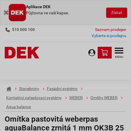
Aplikace DEK
Získat
Půjčovna ve vaší kapse.
510 000 100
Seznam prodejen
Vyberte si prodejnu
MENU
Stavebniny
Fasádní systémy
Kontaktní zateplovací systémy
WEBER
Omítky WEBER
Aqua balance
Omítka pastovitá weberpas
aquaBalance zrnitá 1 mm OK3B 25