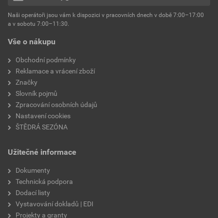
hmotnost
25 kg
Naši operátoři jsou vám k dispozici v pracovních dnech v době 7:00–17:00
Environmentální prohlášení výrobku
a v sobotu 7:00–11:30.
EPD SG Weber Omítky
typ výrobku
omítky
Vše o nákupu
Stáhnout
PDF
Velikost
3,83 MB
faktor difuzního odporu
60–80
Obchodní podmínky
Reklamace a vrácení zboží
Značky
Slovník pojmů
Zpracování osobních údajů
Nastavení cookies
ŠTĚDRÁ SEZÓNA
Užitečné informace
Dokumenty
Technická podpora
Dodací listy
Vystavování dokladů | EDI
Projekty a granty