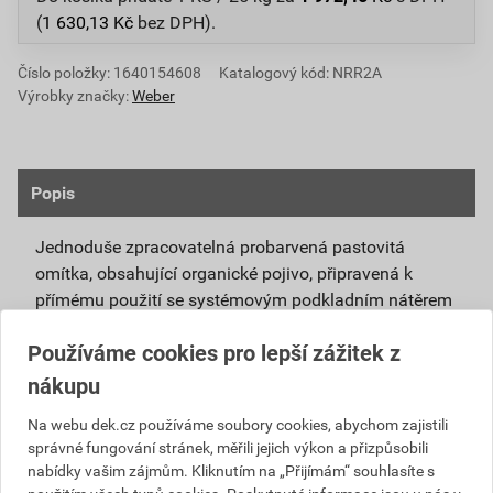
(
1 630,13
Kč
bez DPH).
Číslo položky:
1640154608
Katalogový kód: NRR2A
Výrobky značky:
Weber
Popis
Jednoduše zpracovatelná probarvená pastovitá
omítka, obsahující organické pojivo, připravená k
přímému použití se systémovým podkladním nátěrem
weberpas podklad UNI.
Používáme cookies pro lepší zážitek z
Vlivem ochlazování vnějšího souvrství
nákupu
zateplovacích systémů v nočních hodinách,
dochází ke kondenzaci vody na povrchu, která
Na webu dek.cz používáme soubory cookies, abychom zajistili
správné fungování stránek, měřili jejich výkon a přizpůsobili
vytváří živnou půdu pro růst nevzhledných řas.
nabídky vašim zájmům. Kliknutím na „Přijímám“ souhlasíte s
Povrch omítky weberpas aquaBalance dokáže