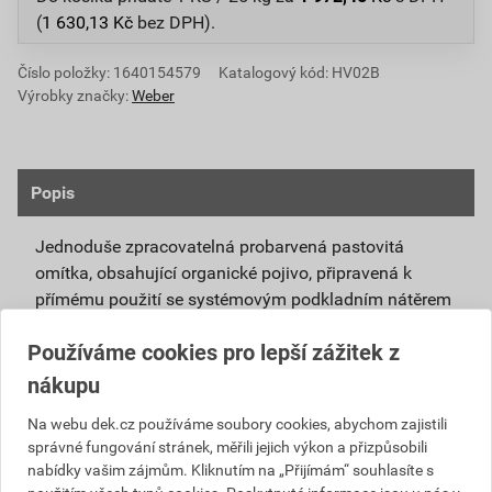
(
1 630,13
Kč
bez DPH).
Číslo položky:
1640154579
Katalogový kód: HV02B
Výrobky značky:
Weber
Popis
Jednoduše zpracovatelná probarvená pastovitá
omítka, obsahující organické pojivo, připravená k
přímému použití se systémovým podkladním nátěrem
weberpas podklad UNI.
Používáme cookies pro lepší zážitek z
Vlivem ochlazování vnějšího souvrství
nákupu
zateplovacích systémů v nočních hodinách,
dochází ke kondenzaci vody na povrchu, která
Na webu dek.cz používáme soubory cookies, abychom zajistili
správné fungování stránek, měřili jejich výkon a přizpůsobili
vytváří živnou půdu pro růst nevzhledných řas.
nabídky vašim zájmům. Kliknutím na „Přijímám“ souhlasíte s
Povrch omítky weberpas aquaBalance dokáže