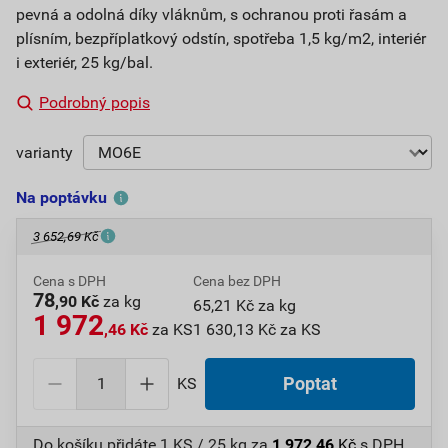
pevná a odolná díky vláknům, s ochranou proti řasám a
plísním, bezpříplatkový odstín, spotřeba 1,5 kg/m2, interiér
i exteriér, 25 kg/bal.
Podrobný popis
varianty
Na poptávku
3 652,69 Kč
Cena s DPH
Cena bez DPH
78
,90 Kč
za kg
65,21 Kč za kg
1 972
,46 Kč
za KS
1 630,13 Kč za KS
KS
Poptat
Do košíku přidáte
1 KS / 25 kg
za
1 972,46
Kč
s DPH