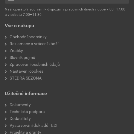
hmotnost
25 kg
Naši operátoři jsou vám k dispozici v pracovních dnech v době 7:00–17:00
Environmentální prohlášení výrobku
a v sobotu 7:00–11:30.
EPD SG Weber Omítky
typ výrobku
omítky
Vše o nákupu
Stáhnout
PDF
Velikost
3,83 MB
faktor difuzního odporu
60–80
Obchodní podmínky
Reklamace a vrácení zboží
Značky
Slovník pojmů
Zpracování osobních údajů
Nastavení cookies
ŠTĚDRÁ SEZÓNA
Užitečné informace
Dokumenty
Technická podpora
Dodací listy
Vystavování dokladů | EDI
Projekty a granty