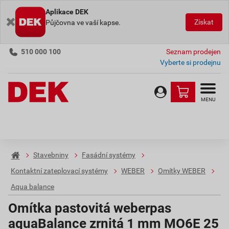
Aplikace DEK
Získat
Půjčovna ve vaší kapse.
510 000 100
Seznam prodejen
Vyberte si prodejnu
MENU
Stavebniny
Fasádní systémy
Kontaktní zateplovací systémy
WEBER
Omítky WEBER
Aqua balance
Omítka pastovitá weberpas
aquaBalance zrnitá 1 mm MO6E 25