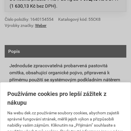
(
1 630,13
Kč
bez DPH).
Číslo položky:
1640154554
Katalogový kód: 55CK8
Výrobky značky:
Weber
Popis
Jednoduše zpracovatelná probarvená pastovitá
omítka, obsahující organické pojivo, připravená k
přímému použití se systémovým podkladním nátěrem
weberpas podklad UNI.
Používáme cookies pro lepší zážitek z
Vlivem ochlazování vnějšího souvrství
nákupu
zateplovacích systémů v nočních hodinách,
dochází ke kondenzaci vody na povrchu, která
Na webu dek.cz používáme soubory cookies, abychom zajistili
správné fungování stránek, měřili jejich výkon a přizpůsobili
vytváří živnou půdu pro růst nevzhledných řas.
nabídky vašim zájmům. Kliknutím na „Přijímám“ souhlasíte s
Povrch omítky weberpas aquaBalance dokáže