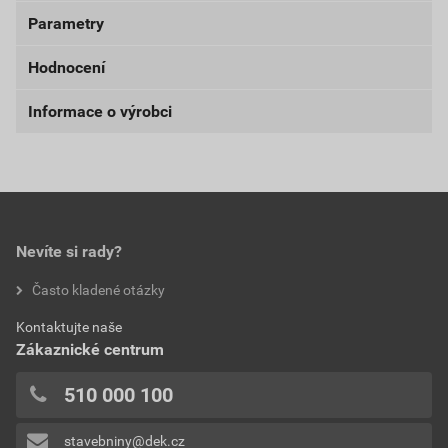
1 630,13 Kč
1 972,46 Kč
Parametry
Bezpečnostní listy
bez DPH za KS
s DPH za KS
Hodnocení
Weberpas AquaBalance
balení
kbelík
Nejnižší prodejní cena v době 30 dnů před
poskytnutím slevy
Informace o výrobci
Stáhnout
PDF
zrnitost
1 mm
Velikost
0,40 MB
0,0
1 630,13 Kč
1 972,46 Kč
Saint-Gobain Construction Products CZ a.s., Smrčkova
struktura
zrnitá
bez DPH za KS
s DPH za KS
2485/4, Praha 8 180 00, https://www.cz.weber/
Dokumenty výrobce
barva
MO1E
Aktuální prodejní porovnávací cena po slevě 46% z
DOKUMENTY WEBER
ceníkové ceny
hodnotilo 0 uživatelů
Nevíte si rady?
spotřeba
60–80
65,21 Kč
78,90 Kč
0x
externí odkaz
Často kladené otázky
bez DPH za kg
s DPH za kg
0x
výrobce
Weber
0x
Dokumenty výrobce
Kontaktujte naše
typ
aquaBalance
0x
Zákaznické centrum
0x
Vzorník barevných odstínů Weber
reakce na oheň
třída A2
510 000 100
Přidávat hodnocení může pouze přihlášený uživatel.
Stáhnout
PDF
teplota zpracování
Velikost
4,74 MB
od +5°C do +25°C
stavebniny@dek.cz