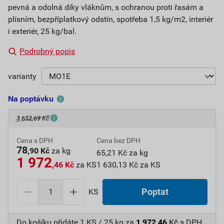
pevná a odolná díky vláknům, s ochranou proti řasám a
plísním, bezpříplatkový odstín, spotřeba 1,5 kg/m2, interiér
i exteriér, 25 kg/bal.
Podrobný popis
varianty
Na poptávku
3 652,69 Kč
Cena s DPH
Cena bez DPH
78
,90 Kč
za kg
65,21 Kč za kg
1 972
,46 Kč
za KS
1 630,13 Kč za KS
KS
Poptat
Do košíku přidáte
1 KS / 25 kg
za
1 972,46
Kč
s DPH