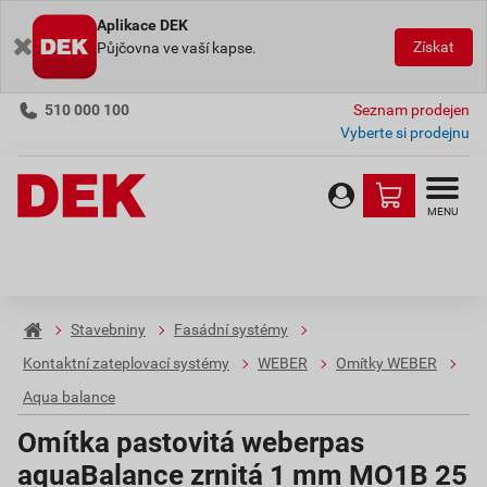
Aplikace DEK
Získat
Půjčovna ve vaší kapse.
510 000 100
Seznam prodejen
Vyberte si prodejnu
MENU
Stavebniny
Fasádní systémy
Kontaktní zateplovací systémy
WEBER
Omítky WEBER
Aqua balance
Omítka pastovitá weberpas
aquaBalance zrnitá 1 mm MO1B 25