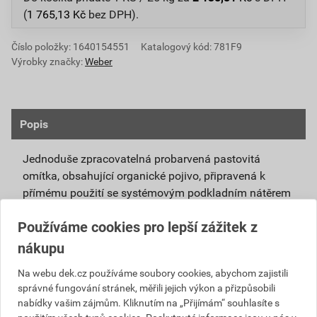
(
1 765,13
Kč
bez DPH).
Číslo položky:
1640154551
Katalogový kód: 781F9
Výrobky značky:
Weber
Popis
Jednoduše zpracovatelná probarvená pastovitá
omítka, obsahující organické pojivo, připravená k
přímému použití se systémovým podkladním nátěrem
weberpas podklad UNI.
Používáme cookies pro lepší zážitek z
Vlivem ochlazování vnějšího souvrství
nákupu
zateplovacích systémů v nočních hodinách,
dochází ke kondenzaci vody na povrchu, která
Na webu dek.cz používáme soubory cookies, abychom zajistili
správné fungování stránek, měřili jejich výkon a přizpůsobili
vytváří živnou půdu pro růst nevzhledných řas.
nabídky vašim zájmům. Kliknutím na „Přijímám“ souhlasíte s
Povrch omítky weberpas aquaBalance dokáže