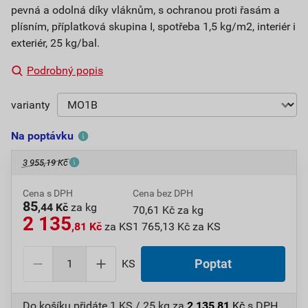
pevná a odolná díky vláknům, s ochranou proti řasám a
plísním, příplatková skupina I, spotřeba 1,5 kg/m2, interiér i
exteriér, 25 kg/bal.
Podrobný popis
varianty
Na poptávku
3 955,19 Kč
Cena s DPH
Cena bez DPH
85
,44 Kč
za kg
70,61 Kč za kg
2 135
,81 Kč
za KS
1 765,13 Kč za KS
KS
Poptat
Do košíku přidáte
1 KS / 25 kg
za
2 135,81
Kč
s DPH