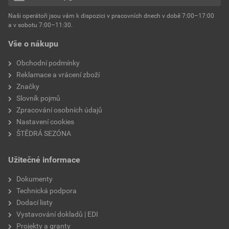
hmotnost
25 kg
Naši operátoři jsou vám k dispozici v pracovních dnech v době 7:00–17:00
Environmentální prohlášení výrobku
a v sobotu 7:00–11:30.
EPD SG Weber Omítky
typ výrobku
omítky
Vše o nákupu
Stáhnout
PDF
Velikost
3,83 MB
faktor difuzního odporu
60–80
Obchodní podmínky
Reklamace a vrácení zboží
Značky
Slovník pojmů
Zpracování osobních údajů
Nastavení cookies
ŠTĚDRÁ SEZÓNA
Užitečné informace
Dokumenty
Technická podpora
Dodací listy
Vystavování dokladů | EDI
Projekty a granty