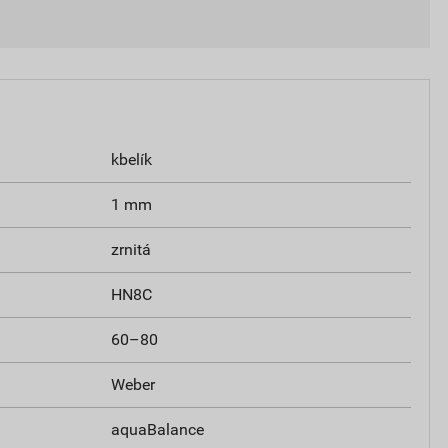
kbelík
1 mm
zrnitá
HN8C
60–80
Weber
aquaBalance