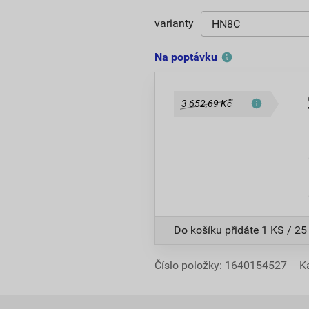
varianty
Na poptávku
3 652,69 Kč
Do košíku přidáte
1 KS / 25
Číslo položky:
1640154527
K