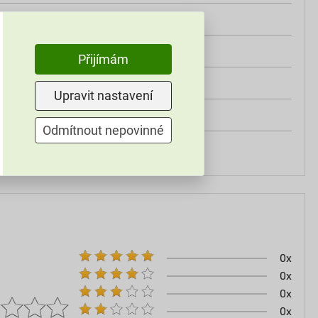
třída A2
od +5°C do +25°C
Přijímám
25 kg
Upravit nastavení
omítky
Odmítnout nepovinné
60–80
0x
0x
0x
0x