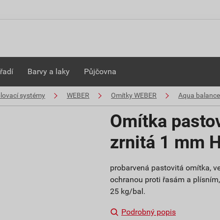
řadí
Barvy a laky
Půjčovna
plovací systémy
WEBER
Omítky WEBER
Aqua balance
Omítka pasto
zrnitá 1 mm 
probarvená pastovitá omítka, ve
ochranou proti řasám a plísním, b
25 kg/bal.
Podrobný popis