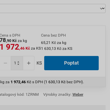
Cena s DPH
Cena bez DPH
78
,90 Kč
za kg
65,21 Kč za kg
1 972
,46 Kč
za KS
1 630,13 Kč za KS
Poptat
KS
 kg
za
1 972,46
Kč
s DPH (
1 630,13
Kč
bez DPH).
atalogový kód: 1ZRNM
Výrobky značky:
Weber