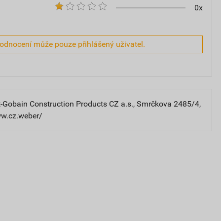
0x
hodnocení může pouze přihlášený uživatel.
-Gobain Construction Products CZ a.s., Smrčkova 2485/4,
ww.cz.weber/