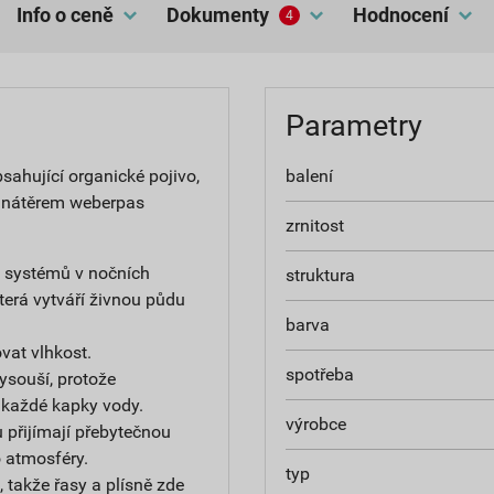
Info o ceně
dokumenty
hodnocení
4
Parametry
ahující organické pojivo,
balení
 nátěrem weberpas
zrnitost
h systémů v nočních
struktura
terá vytváří živnou půdu
barva
at vlhkost.
spotřeba
ysouší, protože
 každé kapky vody.
výrobce
 přijímají přebytečnou
do atmosféry.
typ
 takže řasy a plísně zde