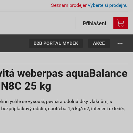
Seznam prodejen
Vyberte si prodejnu
Přihlášení
B2B PORTÁL MYDEK
AKCE
vitá weberpas aquaBalance
HN8C 25 kg
lmi rychle se vysouší, pevná a odolná díky vláknům, s
ezpříplatkový odstín, spotřeba 1,5 kg/m2, interiér i exteriér,