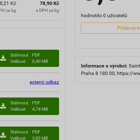
5,21 Kč
78,90 Kč
PH za kg
s DPH za kg
hodnotilo 0 uživatelů
Přidávat 
Stáhnout
PDF
Velikost
0,40 MB
Informace o výrobci:
Saint
Praha 8 180 00, https://w
externí odkaz
Stáhnout
PDF
Velikost
4,74 MB
Stáhnout
PDF
Velikost
3,83 MB