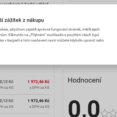
u zachovává hezký vzhled.
reakce na oheň
teplota zpracování
ší zážitek z nákupu
es, abychom zajistili správné fungování stránek, měřili jejich
hmotnost
mům. Kliknutím na „Přijímám“ souhlasíte s použitím všech typů
občanským zákoníkem č.
ás v bezpečí a toto nastavení navíc můžete kdykoliv upravit nebo
typ výrobku
chranná lhůta.
faktor difuzního odporu
Hodnocení
0,13 Kč
1 972,46 Kč
PH za KS
s DPH za KS
0,0
0,13 Kč
1 972,46 Kč
PH za KS
s DPH za KS