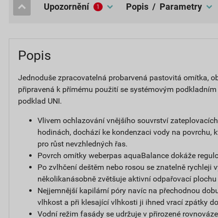
upozornění
popis / Parametry
1
Popis
Jednoduše zpracovatelná probarvená pastovitá omítka, obs
připravená k přímému použití se systémovým podkladním
podklad UNI.
Vlivem ochlazování vnějšího souvrství zateplovacíc
hodinách, dochází ke kondenzaci vody na povrchu, k
pro růst nevzhledných řas.
Povrch omítky weberpas aquaBalance dokáže regulov
Po zvlhčení deštěm nebo rosou se znatelně rychleji v
několikanásobně zvětšuje aktivní odpařovací plochu
Nejjemnější kapilární póry navíc na přechodnou dobu
vlhkost a při klesající vlhkosti ji ihned vrací zpátky 
Vodní režim fasády se udržuje v přirozené rovnováze,