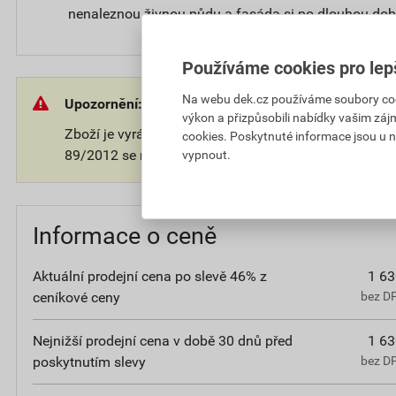
nenaleznou živnou půdu a fasáda si po dlouhou dob
Používáme cookies pro lep
Na webu dek.cz používáme soubory cooki
Upozornění:
výkon a přizpůsobili nabídky vašim záj
Zboží je vyráběno na přání zákazníka. V souladu s 
cookies. Poskytnuté informace jsou u n
89/2012 se na takové zboží nevztahuje 14-ti denní o
vypnout.
Informace o ceně
Aktuální prodejní cena po slevě 46% z
1 63
ceníkové ceny
bez D
Nejnižší prodejní cena v době 30 dnů před
1 63
poskytnutím slevy
bez D