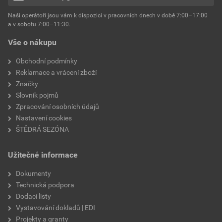
hmotnost
25 kg
Naši operátoři jsou vám k dispozici v pracovních dnech v době 7:00–17:00
Environmentální prohlášení výrobku
a v sobotu 7:00–11:30.
EPD SG Weber Omítky
typ výrobku
omítky
Vše o nákupu
Stáhnout
PDF
Velikost
3,83 MB
faktor difuzního odporu
60–80
Obchodní podmínky
Reklamace a vrácení zboží
Značky
Slovník pojmů
Zpracování osobních údajů
Nastavení cookies
ŠTĚDRÁ SEZÓNA
Užitečné informace
Dokumenty
Technická podpora
Dodací listy
Vystavování dokladů | EDI
Projekty a granty