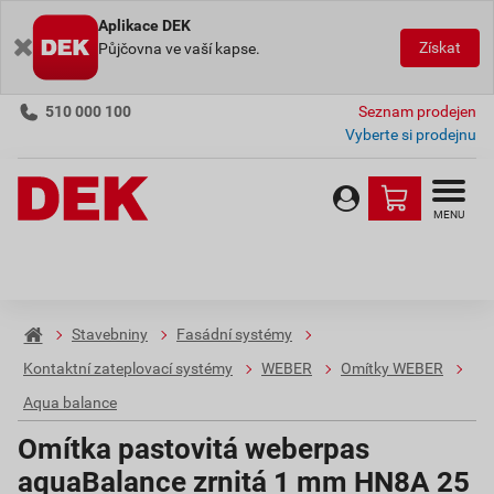
Aplikace DEK
Získat
Půjčovna ve vaší kapse.
510 000 100
Seznam prodejen
Vyberte si prodejnu
MENU
Stavebniny
Fasádní systémy
Kontaktní zateplovací systémy
WEBER
Omítky WEBER
Aqua balance
Omítka pastovitá weberpas
aquaBalance zrnitá 1 mm HN8A 25