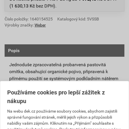
(
1 630,13
Kč
bez DPH).
Číslo položky:
1640154525
Katalogový kód: 5VSSB
Výrobky značky:
Weber
Popis
Jednoduše zpracovatelná probarvená pastovitá
omítka, obsahující organické pojivo, připravená k
přímému použití se systémovým podkladním nátěrem
weberpas podklad UNI.
Používáme cookies pro lepší zážitek z
Vlivem ochlazování vnějšího souvrství
nákupu
zateplovacích systémů v nočních hodinách,
dochází ke kondenzaci vody na povrchu, která
Na webu dek.cz používáme soubory cookies, abychom zajistili
správné fungování stránek, měřili jejich výkon a přizpůsobili
vytváří živnou půdu pro růst nevzhledných řas.
nabídky vašim zájmům. Kliknutím na „Přijímám“ souhlasíte s
Povrch omítky weberpas aquaBalance dokáže