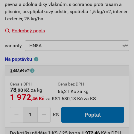
pevná a odolná díky vláknům, s ochranou proti řasám a
plísním, bezpříplatkový odstín, spotřeba 1,5 kg/m2, interiér
i exteriér, 25 kg/bal.
Podrobný popis
varianty
Na poptávku
3 652,69 Kč
Cena s DPH
Cena bez DPH
78
,90 Kč
za kg
65,21 Kč za kg
1 972
,46 Kč
za KS
1 630,13 Kč za KS
KS
Poptat
Do košíku přidáte
1 KS / 25 kg
za
1 972,46
Kč
s DPH