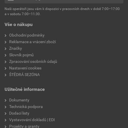
hmotnost
25 kg
Naši operátoři jsou vám k dispozici v pracovních dnech v době 7:00–17:00
Environmentální prohlášení výrobku
a v sobotu 7:00–11:30.
EPD SG Weber Omítky
typ výrobku
omítky
Vše o nákupu
Stáhnout
PDF
Velikost
3,83 MB
faktor difuzního odporu
60–80
Obchodní podmínky
Reklamace a vrácení zboží
Značky
Slovník pojmů
Zpracování osobních údajů
Nastavení cookies
ŠTĚDRÁ SEZÓNA
Užitečné informace
Dokumenty
Technická podpora
Dodací listy
Vystavování dokladů | EDI
Projekty a granty