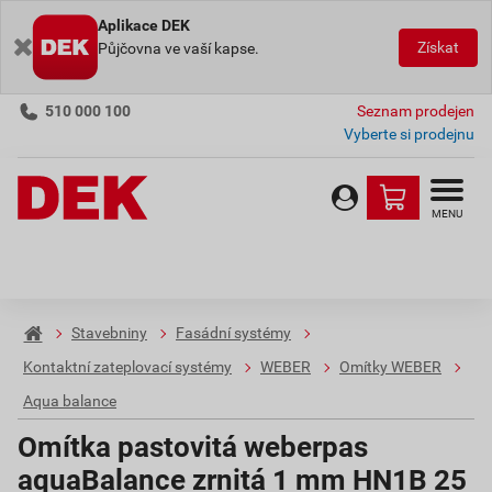
Aplikace DEK
Získat
Půjčovna ve vaší kapse.
510 000 100
Seznam prodejen
Vyberte si prodejnu
MENU
Stavebniny
Fasádní systémy
Kontaktní zateplovací systémy
WEBER
Omítky WEBER
Aqua balance
Omítka pastovitá weberpas
aquaBalance zrnitá 1 mm HN1B 25