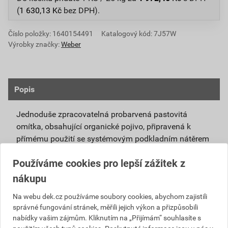
(
1 630,13
Kč
bez DPH).
Číslo položky:
1640154491
Katalogový kód: 7J57W
Výrobky značky:
Weber
Popis
Jednoduše zpracovatelná probarvená pastovitá
omítka, obsahující organické pojivo, připravená k
přímému použití se systémovým podkladním nátěrem
weberpas podklad UNI.
Používáme cookies pro lepší zážitek z
Vlivem ochlazování vnějšího souvrství
nákupu
zateplovacích systémů v nočních hodinách,
dochází ke kondenzaci vody na povrchu, která
Na webu dek.cz používáme soubory cookies, abychom zajistili
správné fungování stránek, měřili jejich výkon a přizpůsobili
vytváří živnou půdu pro růst nevzhledných řas.
nabídky vašim zájmům. Kliknutím na „Přijímám“ souhlasíte s
Povrch omítky weberpas aquaBalance dokáže