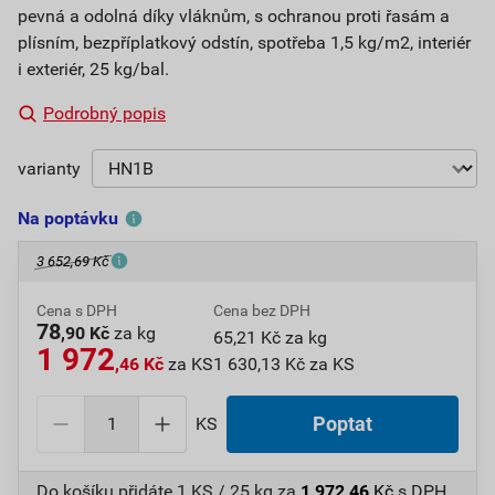
pevná a odolná díky vláknům, s ochranou proti řasám a
plísním, bezpříplatkový odstín, spotřeba 1,5 kg/m2, interiér
i exteriér, 25 kg/bal.
Podrobný popis
varianty
Na poptávku
3 652,69 Kč
Cena s DPH
Cena bez DPH
78
,90 Kč
za kg
65,21 Kč za kg
1 972
,46 Kč
za KS
1 630,13 Kč za KS
KS
Poptat
Do košíku přidáte
1 KS / 25 kg
za
1 972,46
Kč
s DPH