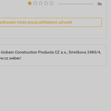
0x
hodnocení může pouze přihlášený uživatel.
-Gobain Construction Products CZ a.s., Smrčkova 2485/4,
ww.cz.weber/