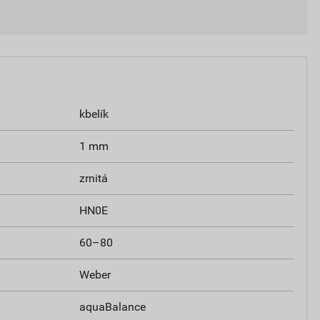
kbelík
1 mm
zrnitá
HN0E
60–80
Weber
aquaBalance