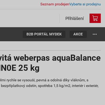
Seznam prodejen
Vyberte si prodejnu
Přihlášení
B2B PORTÁL MYDEK
AKCE
vitá weberpas aquaBalance
HN0E 25 kg
lmi rychle se vysouší, pevná a odolná díky vláknům, s
ezpříplatkový odstín, spotřeba 1,5 kg/m2, interiér i exteriér,