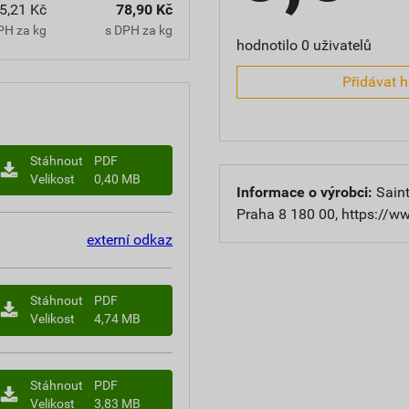
5,21 Kč
78,90 Kč
PH za kg
s DPH za kg
hodnotilo 0 uživatelů
Přidávat 
Stáhnout
PDF
Velikost
0,40 MB
Informace o výrobci:
Saint
Praha 8 180 00, https://w
externí odkaz
Stáhnout
PDF
Velikost
4,74 MB
Stáhnout
PDF
Velikost
3,83 MB