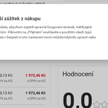
u zachovává hezký vzhled.
reakce na oheň
teplota zpracování
ší zážitek z nákupu
es, abychom zajistili správné fungování stránek, měřili jejich
hmotnost
mům. Kliknutím na „Přijímám“ souhlasíte s použitím všech typů
občanským zákoníkem č.
ás v bezpečí a toto nastavení navíc můžete kdykoliv upravit nebo
typ výrobku
chranná lhůta.
faktor difuzního odporu
Hodnocení
0,13 Kč
1 972,46 Kč
PH za KS
s DPH za KS
0,0
0,13 Kč
1 972,46 Kč
PH za KS
s DPH za KS