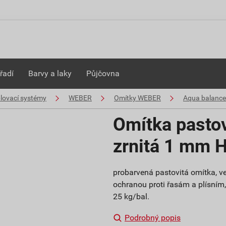
řadí
Barvy a laky
Půjčovna
plovací systémy
WEBER
Omítky WEBER
Aqua balance
Omítka pasto
zrnitá 1 mm 
probarvená pastovitá omítka, ve
ochranou proti řasám a plísním, b
25 kg/bal.
Podrobný popis