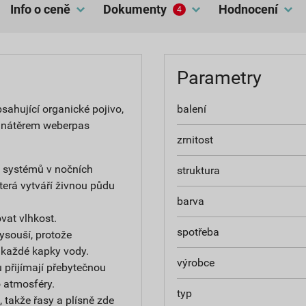
Info o ceně
dokumenty
hodnocení
4
Parametry
ahující organické pojivo,
balení
 nátěrem weberpas
zrnitost
h systémů v nočních
struktura
terá vytváří živnou půdu
barva
at vlhkost.
spotřeba
ysouší, protože
 každé kapky vody.
výrobce
 přijímají přebytečnou
do atmosféry.
typ
 takže řasy a plísně zde