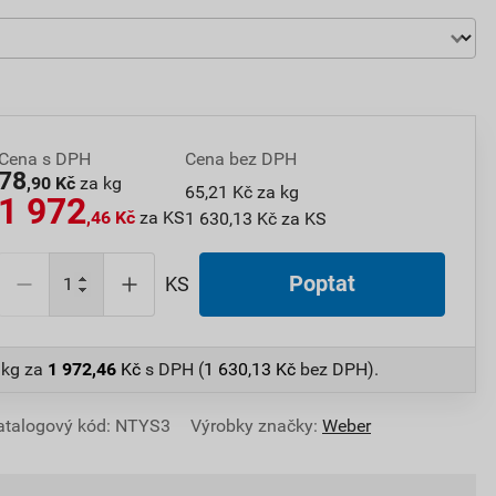
Cena s DPH
Cena bez DPH
78
,90 Kč
za kg
65,21 Kč za kg
1 972
,46 Kč
za KS
1 630,13 Kč za KS
Poptat
KS
 kg
za
1 972,46
Kč
s DPH (
1 630,13
Kč
bez DPH).
atalogový kód: NTYS3
Výrobky značky:
Weber