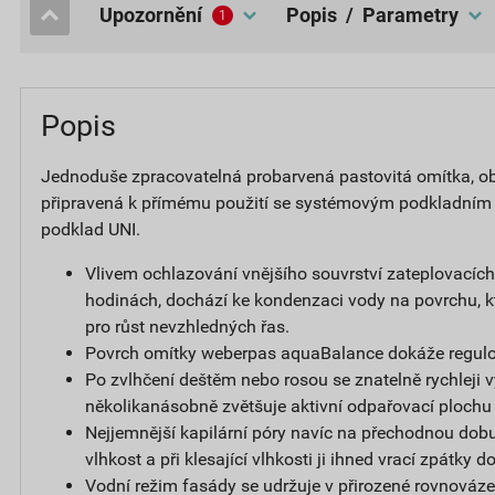
upozornění
popis / Parametry
1
Popis
Jednoduše zpracovatelná probarvená pastovitá omítka, obs
připravená k přímému použití se systémovým podkladním
podklad UNI.
Vlivem ochlazování vnějšího souvrství zateplovacíc
hodinách, dochází ke kondenzaci vody na povrchu, k
pro růst nevzhledných řas.
Povrch omítky weberpas aquaBalance dokáže regulov
Po zvlhčení deštěm nebo rosou se znatelně rychleji v
několikanásobně zvětšuje aktivní odpařovací plochu
Nejjemnější kapilární póry navíc na přechodnou dobu
vlhkost a při klesající vlhkosti ji ihned vrací zpátky 
Vodní režim fasády se udržuje v přirozené rovnováze,