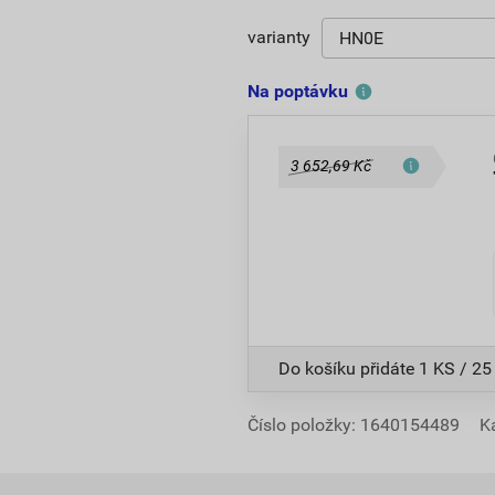
varianty
Na poptávku
3 652,69 Kč
Do košíku přidáte
1 KS / 25
Číslo položky:
1640154489
K