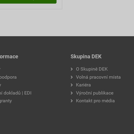
formace
Skupina DEK
y
O Skupině DEK
 podpora
Volná pracovní místa
y
Kariéra
í dokladů | EDI
Výroční publikace
granty
Kontakt pro média