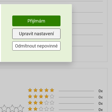
třída A2
od +5°C do +25°C
Přijímám
25 kg
Upravit nastavení
omítky
Odmítnout nepovinné
60–80
0x
0x
0x
0x