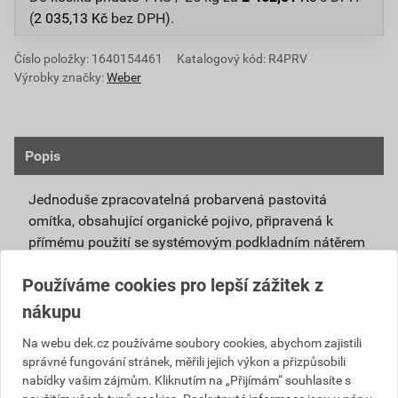
(
2 035,13
Kč
bez DPH).
Číslo položky:
1640154461
Katalogový kód: R4PRV
Výrobky značky:
Weber
Popis
Jednoduše zpracovatelná probarvená pastovitá
omítka, obsahující organické pojivo, připravená k
přímému použití se systémovým podkladním nátěrem
weberpas podklad UNI.
Používáme cookies pro lepší zážitek z
Vlivem ochlazování vnějšího souvrství
nákupu
zateplovacích systémů v nočních hodinách,
dochází ke kondenzaci vody na povrchu, která
Na webu dek.cz používáme soubory cookies, abychom zajistili
správné fungování stránek, měřili jejich výkon a přizpůsobili
vytváří živnou půdu pro růst nevzhledných řas.
nabídky vašim zájmům. Kliknutím na „Přijímám“ souhlasíte s
Povrch omítky weberpas aquaBalance dokáže