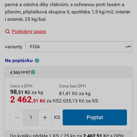
pevná a odolná díky vláknům, s ochranou proti řasám a
plísním, příplatková skupina II, spotřeba 1,5 kg/m2, interiér
i exteriér, 25 kg/bal.
Podrobný popis
varianty
Na poptávku
4 560,19 Kč
Cena s DPH
Cena bez DPH
98
,51 Kč
za kg
81,41 Kč za kg
2 462
,51 Kč
za KS
2 035,13 Kč za KS
KS
Poptat
Do košíku přidáte
1 KS / 25 kg
za
2 462,51
Kč
s DPH