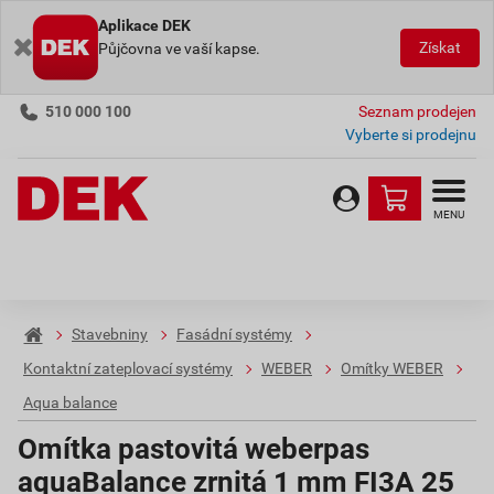
Aplikace DEK
Získat
Půjčovna ve vaší kapse.
510 000 100
Seznam prodejen
Vyberte si prodejnu
MENU
Stavebniny
Fasádní systémy
Kontaktní zateplovací systémy
WEBER
Omítky WEBER
Aqua balance
Omítka pastovitá weberpas
aquaBalance zrnitá 1 mm FI3A 25