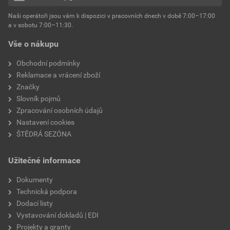
hmotnost
25 kg
Naši operátoři jsou vám k dispozici v pracovních dnech v době 7:00–17:00
Environmentální prohlášení výrobku
a v sobotu 7:00–11:30.
EPD SG Weber Omítky
typ výrobku
omítky
Vše o nákupu
Stáhnout
PDF
Velikost
3,83 MB
faktor difuzního odporu
60–80
Obchodní podmínky
Reklamace a vrácení zboží
Značky
Slovník pojmů
Zpracování osobních údajů
Nastavení cookies
ŠTĚDRÁ SEZÓNA
Užitečné informace
Dokumenty
Technická podpora
Dodací listy
Vystavování dokladů | EDI
Projekty a granty