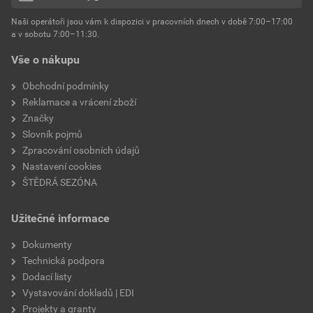
hmotnost
25 kg
Naši operátoři jsou vám k dispozici v pracovních dnech v době 7:00–17:00
Environmentální prohlášení výrobku
a v sobotu 7:00–11:30.
EPD SG Weber Omítky
typ výrobku
omítky
Vše o nákupu
Stáhnout
PDF
Velikost
3,83 MB
faktor difuzního odporu
60–80
Obchodní podmínky
Reklamace a vrácení zboží
Značky
Slovník pojmů
Zpracování osobních údajů
Nastavení cookies
ŠTĚDRÁ SEZÓNA
Užitečné informace
Dokumenty
Technická podpora
Dodací listy
Vystavování dokladů | EDI
Projekty a granty