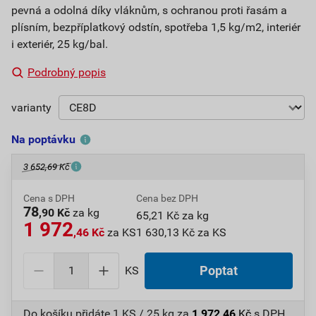
pevná a odolná díky vláknům, s ochranou proti řasám a
plísním, bezpříplatkový odstín, spotřeba 1,5 kg/m2, interiér
i exteriér, 25 kg/bal.
Podrobný popis
varianty
Na poptávku
3 652,69 Kč
Cena s DPH
Cena bez DPH
78
,90 Kč
za kg
65,21 Kč za kg
1 972
,46 Kč
za KS
1 630,13 Kč za KS
KS
Poptat
Do košíku přidáte
1 KS / 25 kg
za
1 972,46
Kč
s DPH