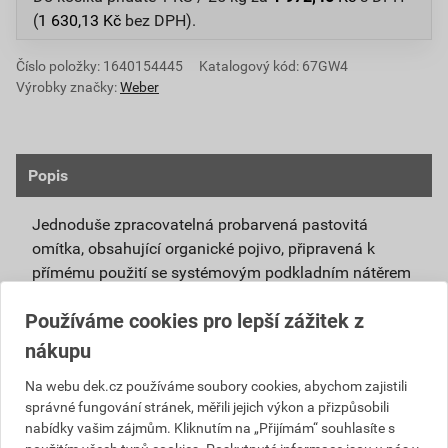
(
1 630,13
Kč
bez DPH).
Číslo položky:
1640154445
Katalogový kód: 67GW4
Výrobky značky:
Weber
Popis
Jednoduše zpracovatelná probarvená pastovitá
omítka, obsahující organické pojivo, připravená k
přímému použití se systémovým podkladním nátěrem
weberpas podklad UNI.
Používáme cookies pro lepší zážitek z
Vlivem ochlazování vnějšího souvrství
nákupu
zateplovacích systémů v nočních hodinách,
dochází ke kondenzaci vody na povrchu, která
Na webu dek.cz používáme soubory cookies, abychom zajistili
správné fungování stránek, měřili jejich výkon a přizpůsobili
vytváří živnou půdu pro růst nevzhledných řas.
nabídky vašim zájmům. Kliknutím na „Přijímám“ souhlasíte s
Povrch omítky weberpas aquaBalance dokáže