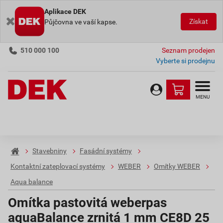
Aplikace DEK
Získat
Půjčovna ve vaší kapse.
510 000 100
Seznam prodejen
Vyberte si prodejnu
MENU
Stavebniny
Fasádní systémy
Kontaktní zateplovací systémy
WEBER
Omítky WEBER
Aqua balance
Omítka pastovitá weberpas
aquaBalance zrnitá 1 mm CE8D 25