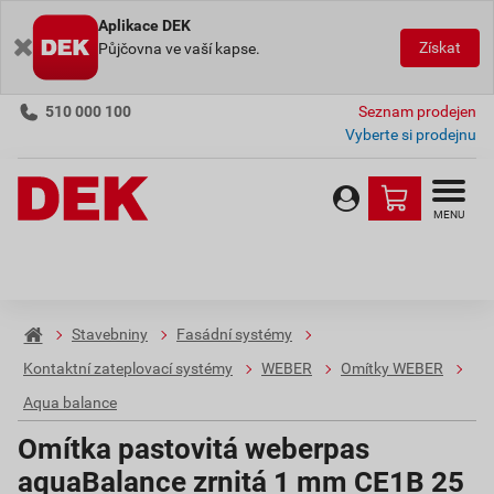
Aplikace DEK
Získat
Půjčovna ve vaší kapse.
510 000 100
Seznam prodejen
Vyberte si prodejnu
MENU
Stavebniny
Fasádní systémy
Kontaktní zateplovací systémy
WEBER
Omítky WEBER
Aqua balance
Omítka pastovitá weberpas
aquaBalance zrnitá 1 mm CE1B 25