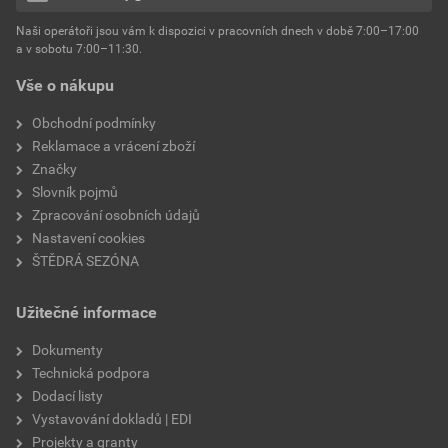
hmotnost
25 kg
Naši operátoři jsou vám k dispozici v pracovních dnech v době 7:00–17:00
Environmentální prohlášení výrobku
a v sobotu 7:00–11:30.
EPD SG Weber Omítky
typ výrobku
omítky
Vše o nákupu
Stáhnout
PDF
Velikost
3,83 MB
faktor difuzního odporu
60–80
Obchodní podmínky
Reklamace a vrácení zboží
Značky
Slovník pojmů
Zpracování osobních údajů
Nastavení cookies
ŠTĚDRÁ SEZÓNA
Užitečné informace
Dokumenty
Technická podpora
Dodací listy
Vystavování dokladů | EDI
Projekty a granty