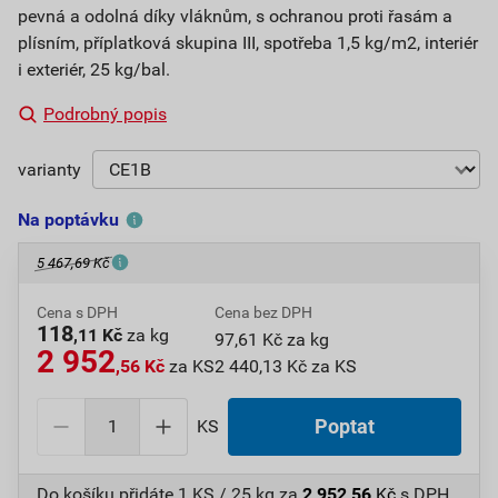
pevná a odolná díky vláknům, s ochranou proti řasám a
plísním, příplatková skupina III, spotřeba 1,5 kg/m2, interiér
i exteriér, 25 kg/bal.
Podrobný popis
varianty
Na poptávku
5 467,69 Kč
Cena s DPH
Cena bez DPH
118
,11 Kč
za kg
97,61 Kč za kg
2 952
,56 Kč
za KS
2 440,13 Kč za KS
KS
Poptat
Do košíku přidáte
1 KS / 25 kg
za
2 952,56
Kč
s DPH