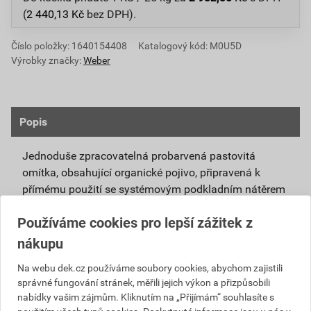
(
2 440,13
Kč
bez DPH).
Číslo položky:
1640154408
Katalogový kód: M0U5D
Výrobky značky:
Weber
Popis
Jednoduše zpracovatelná probarvená pastovitá
omítka, obsahující organické pojivo, připravená k
přímému použití se systémovým podkladním nátěrem
weberpas podklad UNI.
Používáme cookies pro lepší zážitek z
Vlivem ochlazování vnějšího souvrství
nákupu
zateplovacích systémů v nočních hodinách,
dochází ke kondenzaci vody na povrchu, která
Na webu dek.cz používáme soubory cookies, abychom zajistili
správné fungování stránek, měřili jejich výkon a přizpůsobili
vytváří živnou půdu pro růst nevzhledných řas.
nabídky vašim zájmům. Kliknutím na „Přijímám“ souhlasíte s
Povrch omítky weberpas aquaBalance dokáže