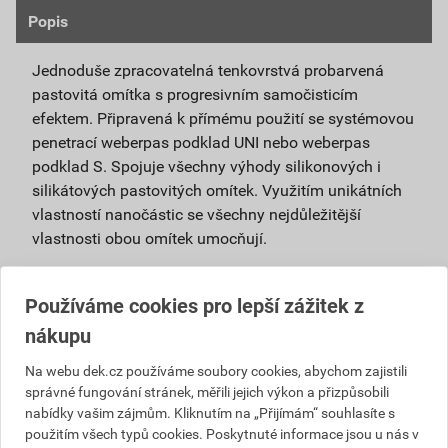
Popis
Jednoduše zpracovatelná tenkovrstvá probarvená
pastovitá omítka s progresivním samočisticím
efektem. Připravená k přímému použití se systémovou
penetrací weberpas podklad UNI nebo weberpas
podklad S. Spojuje všechny výhody silikonových i
silikátových pastovitých omítek. Využitím unikátních
vlastností nanočástic se všechny nejdůležitější
vlastnosti obou omítek umocňují.
Je vhodná pro použití v exteriéru i interiéru a pro
povrchové úpravy sanačních omítek a systémů
Používáme cookies pro lepší zážitek z
na vlhké zdivo.
nákupu
Použitím samočisticí omítky weberpas
Na webu dek.cz používáme soubory cookies, abychom zajistili
extraClean se výrazně prodlužuje životnost
správné fungování stránek, měřili jejich výkon a přizpůsobili
fasády a podstatně snižují náklady na její
nabídky vašim zájmům. Kliknutím na „Přijímám“ souhlasíte s
údržbu.
použitím všech typů cookies. Poskytnuté informace jsou u nás v
Díky velmi malému podílu organických částic