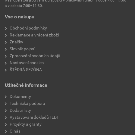
Naši operátoři jsou vám k dispozici v pracovních dnech v době 7:00–17:00
Environmentální prohlášení výrobku
a v sobotu 7:00–11:30.
EPD SG Weber Omítky
teplota zpracování
od +5°C do +25°C
Vše o nákupu
Stáhnout
PDF
Velikost
3,83 MB
hmotnost
25 kg
Obchodní podmínky
Reklamace a vrácení zboží
typ výrobku
omítky
Značky
Slovník pojmů
faktor difuzního odporu
20–30
Zpracování osobních údajů
Nastavení cookies
materiálová báze
vápencové plnivo,
ŠTĚDRÁ SEZÓNA
silikonová disperze,
draselné vodní sklo,
Užitečné informace
výztužná vlákna, biocidní
prostředky
Dokumenty
Technická podpora
Dodací listy
Vystavování dokladů | EDI
Projekty a granty
O nás