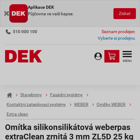
Aplikace DEK
Získat
Půjčovna ve vaší kapse.
510 000 100
Seznam prodejen
Vyberte si prodejnu
MENU
Stavebniny
Fasádní systémy
Kontaktní zateplovací systémy
WEBER
Omítky WEBER
Extra clean
Omítka silikonsilikátová weberpas
extraClean zrnitá 3 mm ZL5D 25 kg