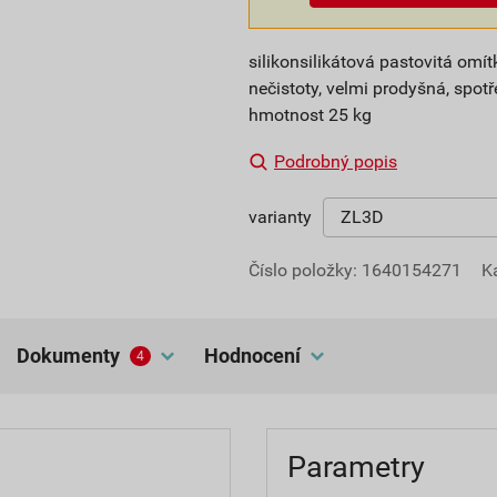
silikonsilikátová pastovitá om
nečistoty, velmi prodyšná, spotře
hmotnost 25 kg
Podrobný popis
varianty
Číslo položky:
1640154271
K
dokumenty
hodnocení
4
Parametry