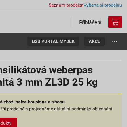
Seznam prodejen
Vyberte si prodejnu
Přihlášení
B2B PORTÁL MYDEK
AKCE
nsilikátová weberpas
rnitá 3 mm ZL3D 25 kg
 zboží nelze koupit na e-shopu
ližší prodejně a projednáme aktuální podmínky objednání.
odukty