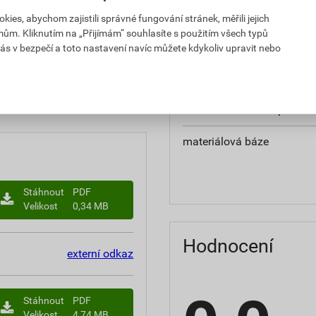
teplota zpracování
es, abychom zajistili správné fungování stránek, měřili jejich
mům. Kliknutím na „Přijímám“ souhlasíte s použitím všech typů
hmotnost
ás v bezpečí a toto nastavení navíc můžete kdykoliv upravit nebo
občanským zákoníkem č.
typ výrobku
chranná lhůta.
faktor difuzního odporu
materiálová báze
Stáhnout
PDF
Velikost
0,34 MB
Hodnocení
externí odkaz
Stáhnout
PDF
Velikost
4,74 MB