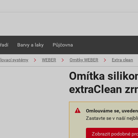
řadí
Barvy a laky
Půjčovna
plovací systémy
WEBER
Omítky WEBER
Extra clean
Omítka siliko
extraClean z
Omlouváme se, uvedené
Zastavte se v naší nejb
Zobrazit podobné pr