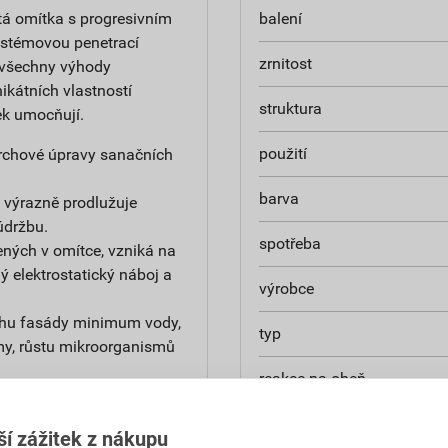
tá omítka s progresivním
balení
ystémovou penetrací
zrnitost
 všechny výhody
ikátních vlastností
struktura
ek umocňují.
použití
ovrchové úpravy sanačních
barva
 výrazně prodlužuje
údržbu.
spotřeba
ných v omítce, vzniká na
 elektrostatický náboj a
výrobce
chu fasády minimum vody,
typ
my, růstu mikroorganismů
reakce na oheň
 objekt je dlouhá léta v
součinitel tepelné vodivost
ší zážitek z nákupu