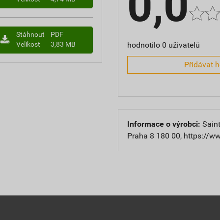
0,0
Stáhnout
PDF
hodnotilo 0 uživatelů
Velikost
3,83 MB
Přidávat 
Informace o výrobci:
Saint
Praha 8 180 00, https://w