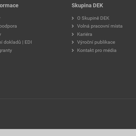
formace
Skupina DEK
y
O Skupině DEK
 podpora
Volná pracovní místa
y
Kariéra
í dokladů | EDI
Výroční publikace
granty
Kontakt pro média