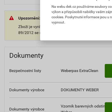
Na webu dek.cz používáme soubory cooki
výkon a přizpůsobili nabídky vašim záj
cookies. Poskytnuté informace jsou u n
Upozornění:
vypnout.
Zboží je vyráběno na přání zákazníka. V souladu s 
89/2012 se na takové zboží nevztahuje 14-ti denní o
Dokumenty
Bezpečnostní listy
Weberpas ExtraClean
Dokumenty výrobce
DOKUMENTY WEBER
Vzorník barevných odstínů
Dokumenty výrobce