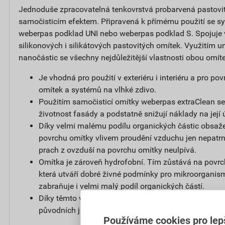
Jednoduše zpracovatelná tenkovrstvá probarvená pastovi
samočisticím efektem. Připravená k přímému použití se s
weberpas podklad UNI nebo weberpas podklad S. Spojuje
silikonových i silikátových pastovitých omítek. Využitím un
nanočástic se všechny nejdůležitější vlastnosti obou omít
Je vhodná pro použití v exteriéru i interiéru a pro p
omítek a systémů na vlhké zdivo.
Použitím samočisticí omítky weberpas extraClean se
životnost fasády a podstatně snižují náklady na její 
Díky velmi malému podílu organických částic obsaže
povrchu omítky vlivem proudění vzduchu jen nepatrný
prach z ovzduší na povrchu omítky neulpívá.
Omítka je zároveň hydrofobní. Tím zůstává na povr
která utváří dobré živné podmínky pro mikroorganis
zabraňuje i velmi malý podíl organických částí.
Díky těmto vlastnostem zůstává povrch omítky čistý a
původních jasných barvách.
Používáme cookies pro lep