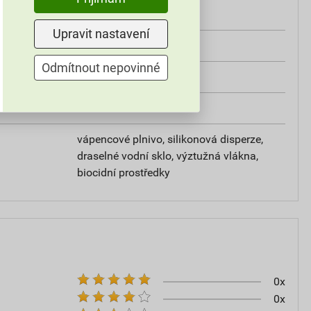
od +5°C do +25°C
Upravit nastavení
25 kg
Odmítnout nepovinné
omítky
20–30
vápencové plnivo, silikonová disperze,
draselné vodní sklo, výztužná vlákna,
biocidní prostředky
0x
0x