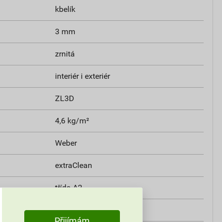
kbelík
3 mm
zrnitá
interiér i exteriér
ZL3D
4,6 kg/m²
Weber
extraClean
třída A2
i
0,8 W/mK
Přijímám