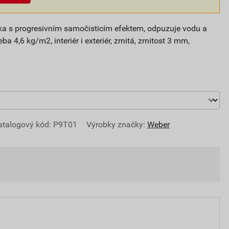
ítka s progresivním samočisticím efektem, odpuzuje vodu a
ba 4,6 kg/m2, interiér i exteriér, zrnitá, zrnitost 3 mm,
atalogový kód: P9T01
Výrobky značky:
Weber