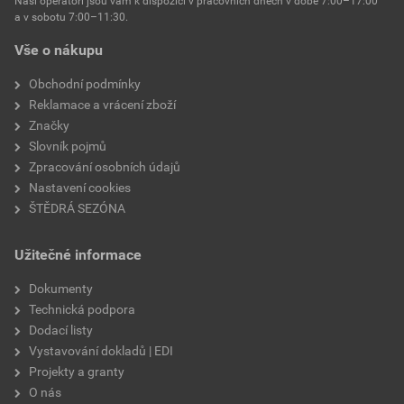
Naši operátoři jsou vám k dispozici v pracovních dnech v době 7:00–17:00
Environmentální prohlášení výrobku
a v sobotu 7:00–11:30.
EPD SG Weber Omítky
teplota zpracování
od +5°C do +25°C
Vše o nákupu
Stáhnout
PDF
Velikost
3,83 MB
hmotnost
25 kg
Obchodní podmínky
Reklamace a vrácení zboží
typ výrobku
omítky
Značky
Slovník pojmů
faktor difuzního odporu
20–30
Zpracování osobních údajů
Nastavení cookies
materiálová báze
vápencové plnivo,
ŠTĚDRÁ SEZÓNA
silikonová disperze,
draselné vodní sklo,
Užitečné informace
výztužná vlákna, biocidní
prostředky
Dokumenty
Technická podpora
Dodací listy
Vystavování dokladů | EDI
Projekty a granty
O nás