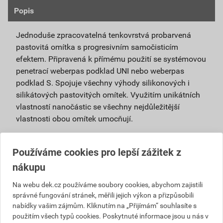
Popis
Jednoduše zpracovatelná tenkovrstvá probarvená
pastovitá omítka s progresivním samočisticím
efektem. Připravená k přímému použití se systémovou
penetrací weberpas podklad UNI nebo weberpas
podklad S. Spojuje všechny výhody silikonových i
silikátových pastovitých omítek. Využitím unikátních
vlastností nanočástic se všechny nejdůležitější
vlastnosti obou omítek umocňují.
Je vhodná pro použití v exteriéru i interiéru a pro
povrchové úpravy sanačních omítek a systémů
Používáme cookies pro lepší zážitek z
na vlhké zdivo.
nákupu
Použitím samočisticí omítky weberpas
Na webu dek.cz používáme soubory cookies, abychom zajistili
extraClean se výrazně prodlužuje životnost
správné fungování stránek, měřili jejich výkon a přizpůsobili
fasády a podstatně snižují náklady na její
nabídky vašim zájmům. Kliknutím na „Přijímám“ souhlasíte s
údržbu.
použitím všech typů cookies. Poskytnuté informace jsou u nás v
Díky velmi malému podílu organických částic