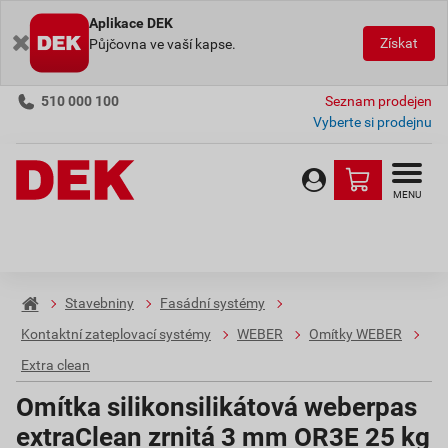
Aplikace DEK
Získat
Půjčovna ve vaší kapse.
510 000 100
Seznam prodejen
Vyberte si prodejnu
MENU
Stavebniny
Fasádní systémy
Kontaktní zateplovací systémy
WEBER
Omítky WEBER
Extra clean
Omítka silikonsilikátová weberpas
extraClean zrnitá 3 mm OR3E 25 kg