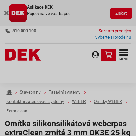
Aplikace DEK
Získat
Půjčovna ve vaší kapse.
510 000 100
Seznam prodejen
Vyberte si prodejnu
MENU
Stavebniny
Fasádní systémy
Kontaktní zateplovací systémy
WEBER
Omítky WEBER
Extra clean
Omítka silikonsilikátová weberpas
extraClean zrnitá 3 mm OK3E 25 kg