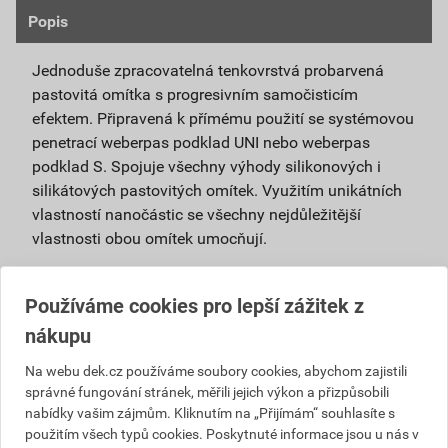
Popis
Jednoduše zpracovatelná tenkovrstvá probarvená
pastovitá omítka s progresivním samočisticím
efektem. Připravená k přímému použití se systémovou
penetrací weberpas podklad UNI nebo weberpas
podklad S. Spojuje všechny výhody silikonových i
silikátových pastovitých omítek. Využitím unikátních
vlastností nanočástic se všechny nejdůležitější
vlastnosti obou omítek umocňují.
Je vhodná pro použití v exteriéru i interiéru a pro
povrchové úpravy sanačních omítek a systémů
Používáme cookies pro lepší zážitek z
na vlhké zdivo.
nákupu
Použitím samočisticí omítky weberpas
Na webu dek.cz používáme soubory cookies, abychom zajistili
extraClean se výrazně prodlužuje životnost
správné fungování stránek, měřili jejich výkon a přizpůsobili
fasády a podstatně snižují náklady na její
nabídky vašim zájmům. Kliknutím na „Přijímám“ souhlasíte s
údržbu.
použitím všech typů cookies. Poskytnuté informace jsou u nás v
Díky velmi malému podílu organických částic