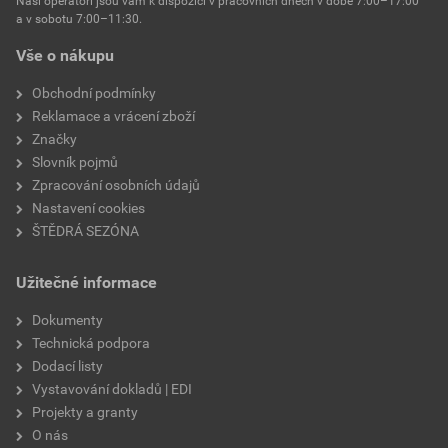
Naši operátoři jsou vám k dispozici v pracovních dnech v době 7:00–17:00
Environmentální prohlášení výrobku
a v sobotu 7:00–11:30.
EPD SG Weber Omítky
teplota zpracování
od +5°C do +25°C
Vše o nákupu
Stáhnout
PDF
Velikost
3,83 MB
hmotnost
25 kg
Obchodní podmínky
Reklamace a vrácení zboží
typ výrobku
omítky
Značky
Slovník pojmů
faktor difuzního odporu
20–30
Zpracování osobních údajů
Nastavení cookies
materiálová báze
vápencové plnivo,
ŠTĚDRÁ SEZÓNA
silikonová disperze,
draselné vodní sklo,
Užitečné informace
výztužná vlákna, biocidní
prostředky
Dokumenty
Technická podpora
Dodací listy
Vystavování dokladů | EDI
Projekty a granty
O nás