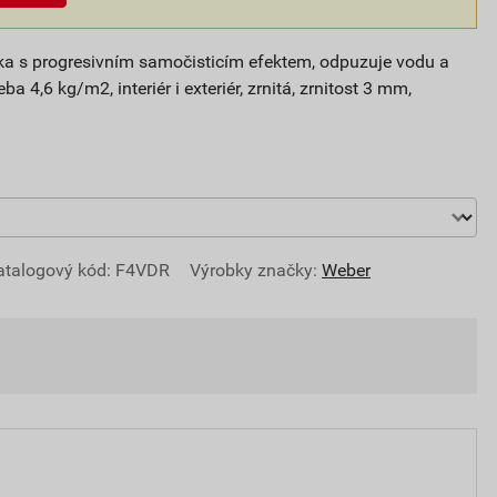
ítka s progresivním samočisticím efektem, odpuzuje vodu a
ba 4,6 kg/m2, interiér i exteriér, zrnitá, zrnitost 3 mm,
atalogový kód: F4VDR
Výrobky značky:
Weber