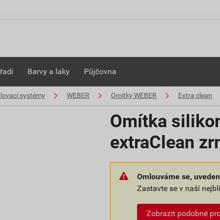
řadí
Barvy a laky
Půjčovna
plovací systémy
WEBER
Omítky WEBER
Extra clean
Omítka siliko
extraClean zr
Omlouváme se, uvedené
Zastavte se v naší nejb
Zobrazit podobné pr