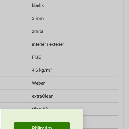
kbelík
3 mm
zrnitá
interiér i exteriér
FI3E
4,6 kg/m²
Weber
extraClean
třída A2
i
0,8 W/mK
Přijímám