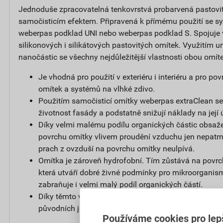
Jednoduše zpracovatelná tenkovrstvá probarvená pastovi
samočisticím efektem. Připravená k přímému použití se s
weberpas podklad UNI nebo weberpas podklad S. Spojuje
silikonových i silikátových pastovitých omítek. Využitím un
nanočástic se všechny nejdůležitější vlastnosti obou omít
Je vhodná pro použití v exteriéru i interiéru a pro p
omítek a systémů na vlhké zdivo.
Použitím samočisticí omítky weberpas extraClean se
životnost fasády a podstatně snižují náklady na její 
Díky velmi malému podílu organických částic obsaže
povrchu omítky vlivem proudění vzduchu jen nepatrný
prach z ovzduší na povrchu omítky neulpívá.
Omítka je zároveň hydrofobní. Tím zůstává na povr
která utváří dobré živné podmínky pro mikroorganis
zabraňuje i velmi malý podíl organických částí.
Díky těmto vlastnostem zůstává povrch omítky čistý a
původních jasných barvách.
Používáme cookies pro lep