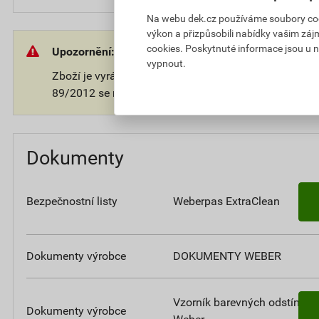
Na webu dek.cz používáme soubory cooki
výkon a přizpůsobili nabídky vašim záj
cookies. Poskytnuté informace jsou u n
Upozornění:
vypnout.
Zboží je vyráběno na přání zákazníka. V souladu s 
89/2012 se na takové zboží nevztahuje 14-ti denní o
Dokumenty
Bezpečnostní listy
Weberpas ExtraClean
Dokumenty výrobce
DOKUMENTY WEBER
Vzorník barevných odstínů
Dokumenty výrobce