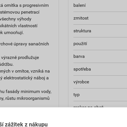
tá omítka s progresivním
balení
ystémovou penetrací
zrnitost
 všechny výhody
ikátních vlastností
struktura
ek umocňují.
použití
ovrchové úpravy sanačních
barva
 výrazně prodlužuje
údržbu.
spotřeba
ných v omítce, vzniká na
 elektrostatický náboj a
výrobce
chu fasády minimum vody,
typ
my, růstu mikroorganismů
reakce na oheň
 objekt je dlouhá léta v
součinitel tepelné vodivost
ší zážitek z nákupu