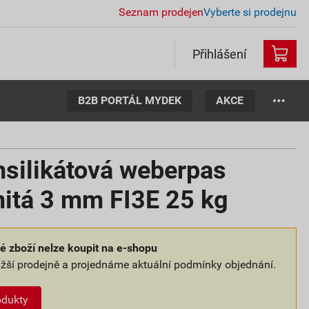
Seznam prodejen
Vyberte si prodejnu
Přihlášení
B2B PORTÁL MYDEK
AKCE
nsilikátová weberpas
nitá 3 mm FI3E 25 kg
 zboží nelze koupit na e-shopu
ližší prodejně a projednáme aktuální podmínky objednání.
odukty