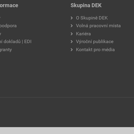
formace
Skupina DEK
y
O Skupině DEK
 podpora
Volná pracovní místa
y
Kariéra
í dokladů | EDI
Výroční publikace
granty
Kontakt pro média