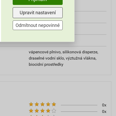
od +5°C do +25°C
Upravit nastavení
25 kg
Odmítnout nepovinné
omítky
20–30
vápencové plnivo, silikonová disperze,
draselné vodní sklo, výztužná vlákna,
biocidní prostředky
0x
0x