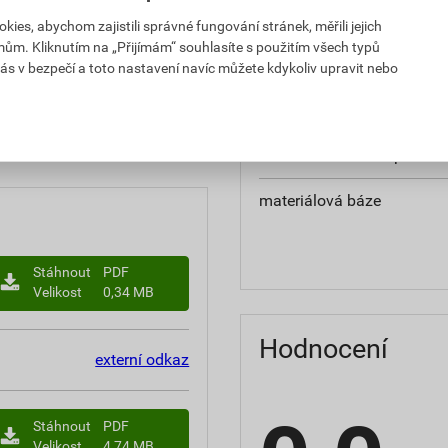
teplota zpracování
es, abychom zajistili správné fungování stránek, měřili jejich
mům. Kliknutím na „Přijímám“ souhlasíte s použitím všech typů
hmotnost
ás v bezpečí a toto nastavení navíc můžete kdykoliv upravit nebo
občanským zákoníkem č.
typ výrobku
chranná lhůta.
faktor difuzního odporu
materiálová báze
Stáhnout
PDF
Velikost
0,34 MB
Hodnocení
externí odkaz
Stáhnout
PDF
Velikost
4,74 MB