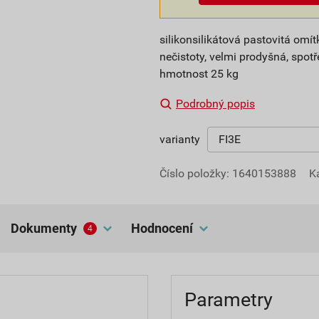
silikonsilikátová pastovitá om
nečistoty, velmi prodyšná, spotře
hmotnost 25 kg
Podrobný popis
varianty
Číslo položky:
1640153888
K
dokumenty
hodnocení
4
Parametry